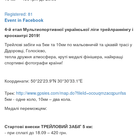
Registered: 81
Event in Facebook
4-й етап Мультиспортивної української ліги трейлраннінгу і
кроскантрі 2019!
Трейлові забіги на 5км та 10км по мальовничій та цікавій трасі у
Дідоровці, Голосієво,
тепла дружня атмосфера, круті медалі фінішера, найкращі
спортивні фотографи країни!
Координати: 50°22'23.9"N 30°30'33.1"E
Трек:
http://www.gpsies.com/map.do?fileId=ocouqmzacqpunfss
5км - одне коло, 10км – два кола.
Медалі переможцям:
Стартові внески ТРЕЙЛОВИЙ ЗАБІГ 5 км:
- при сплаті до 18.09 – 420 грн.