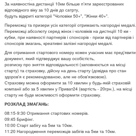
За наявностіна дистанції 10км більше п'яти зареєстрованих
відповідного віку за 10 днів до сатрту,
будуть відкриті категорії "Чоловіки 50+", "Жінки 40+".
Переможці та призери усіх категорії отримають нагородні медалі.
Переможці абсолюту серед жінок і чоловіків на дистнціїї 10 км -
кубки, при наявності партнерів і спонсорів - призи від партнерів і
спонсорів змагань, креативні залізні нагородні медалі.
Для отримання стартового номеру кожен учасник має пред'явити
документ, який підтверджує вашу особістість,
розписку про зняття відповідальності (заповнюється на місці
старту) та страховку, дійсну на день старту (довідка про стан
здоров'я є рекомендованою, але не обов'язковою).
Страховку можна оформити за 10 хвилин у будь-якій страховій
компанії або за 5 хвилин у Приват24 (вартість - 20грн.), на місці
старту не буде можливості оформити страховку.
РОЗКЛАД ЗМАГАНЬ:
08:15-9:30 Отримання стартових номерів.
09:45 Брифінг.
10:00 Старт забігу на 5км та 10км.
11:20 Нагородження переможців забігів на 5км та 10км.