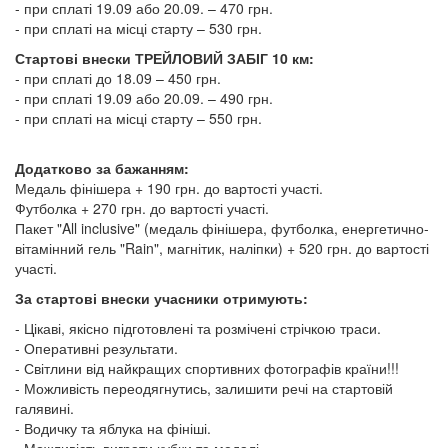
- при сплаті 19.09 або 20.09. – 470 грн.
- при сплаті на місці старту – 530 грн.
Стартові внески ТРЕЙЛОВИЙ ЗАБІГ 10 км:
- при сплаті до 18.09 – 450 грн.
- при сплаті 19.09 або 20.09. – 490 грн.
- при сплаті на місці старту – 550 грн.
Додатково за бажанням:
Медаль фінішера + 190 грн. до вартості участі.
Футболка + 270 грн. до вартості участі.
Пакет "All inclusive" (медаль фінішера, футболка, енергетично-
вітамінний гель "Rain", магнітик, наліпки) + 520 грн. до вартості
участі.
За стартові внески учасники отримують:
- Цікаві, якісно підготовлені та розмічені стрічкою траси.
- Оперативні результати.
- Світлини від найкращих спортивних фотографів країни!!!
- Можливість переодягнутись, залишити речі на стартовій
галявині.
- Водичку та яблука на фініші.