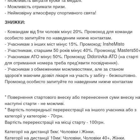
- Можливість виграти кубки та медалі.
- Можливість отримати призи.
- Неймовірну атмосферу спортивного свята!
ЗНИЖКИ:
- Командам від 5ти чоловік мінус 20%. Промокод для команди
особисто запитуйте по наведеним нижче контактам.
- Учасникам з інших міст мінус 15%. Промокод: InsheMisto
- Участникам, старшим 50 років мінус 40%. Промокод: Masters50
- Учасникам АТО мінус 50%. Промокод: Didorovka-ATO (на старті
для отримання номера треба пред'явити посвідчення).
- Учасникам з обмеженими можливостями, але за станом
здоров'я маючим дозвіл лікаря на участь у забігу - безкоштовно.
Промокод особисто запитуйте по наведеним нижче контактам
* Повернення стартового внеску або перенесення суми внеску н
наступні старти - не можливі.
* Вартість попередньої перереєстрації на іншого учасника або з
категорії у категорію - 70грн.
Вартість перереєстрації на місці старту - 100грн.
Категорії на дистанції 5км: Чоловіки і Жінки.
Категорії на дистанції 10км: Чоловіки, Чоловіки 40+, Жінки.