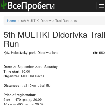
To
na
Home
5th MULTIKI Didorivka Trail Run 2019
5th MULTIKI Didorivka Trai
Run
Kyiv, Holosiivskyi park, Didorivka lake
550
Date:
21 September 2019, Saturday
Time start:
10:00
Organizer:
MULTIKI Races
Distances:
trail 10km1, trail 5km
Price of registration:
5 км — 470 грн. до 20.09
​10 км — 490 грн. до 20.09