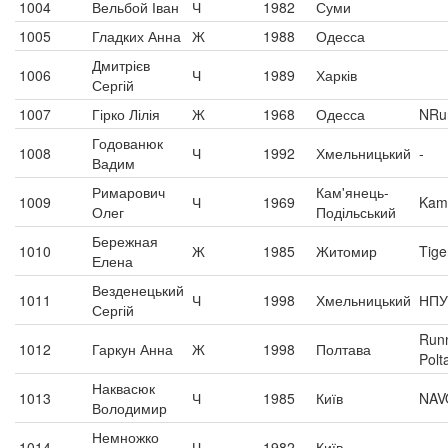
1004
Вельбой Іван
Ч
1982
Суми
1005
Гладких Анна
Ж
1988
Одесса
Дмитрієв
1006
Ч
1989
Харків
Сергій
1007
Гірко Лілія
Ж
1968
Одесса
NRu
Годованюк
1008
Ч
1992
Хмельницький
-
Вадим
Римарович
Кам'янець-
1009
Ч
1969
Kam
Олег
Подільський
Бережная
1010
Ж
1985
Житомир
Tige
Елена
Везденецький
1011
Ч
1998
Хмельницький
НПУ
Сергій
Runn
1012
Гаркун Анна
Ж
1998
Полтава
Polt
Наквасюк
1013
Ч
1985
Київ
NAV
Володимир
Немножко
1014
Ч
1982
Київ