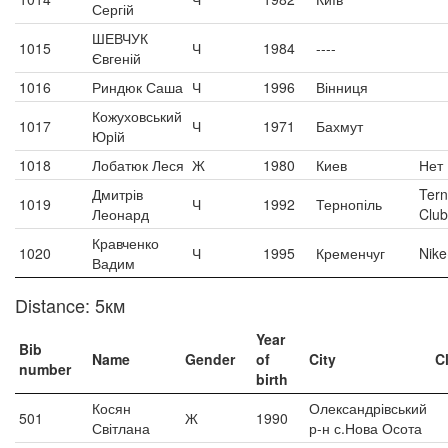
Сергій
ШЕВЧУК
1015
Ч
1984
----
Євгеній
1016
Риндюк Саша
Ч
1996
Вінниця
Кожуховський
1017
Ч
1971
Бахмут
Юрiй
1018
Лобатюк Леся
Ж
1980
Киев
Нет
Дмитрів
Tern
1019
Ч
1992
Тернопіль
Леонард
Club
Кравченко
1020
Ч
1995
Кременчуг
Nike
Вадим
Distance: 5км
Year
Bib
Name
Gender
of
City
C
number
birth
Косян
Олександрівський
501
Ж
1990
Світлана
р-н с.Нова Осота