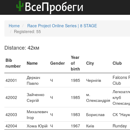
Home
Race Project Online Series | 8 STAGE
Registered: 55
Distance: 42км
Year
Bib
Name
Gender
of
City
Club
number
birth
Деркач
Falcons 
42001
Ч
1985
Чернігів
Павло
Club
Легкоатл
Зайченко
м.
42002
Ч
1985
клуб
Сергій
Олександрія
Олексан
Михалевич
42003
Ч
1983
Борислав
СК "Наук
Ігор
42004
Хома Юрій
Ч
1967
Київ
Runday