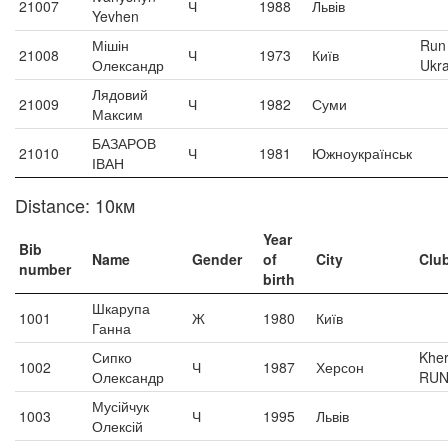
21007
Ч
1988
Львів
Yevhen
Мішін
Run
21008
Ч
1973
Київ
Олександр
Ukra
Лядовий
21009
Ч
1982
Суми
Максим
БАЗАРОВ
21010
Ч
1981
Южноукраїнськ
ІВАН
Distance: 10км
Year
Bib
Name
Gender
of
City
Clu
number
birth
Шкарупа
1001
Ж
1980
Київ
Ганна
Сипко
Khe
1002
Ч
1987
Херсон
Олександр
RU
Мусійчук
1003
Ч
1995
Львів
Олексій