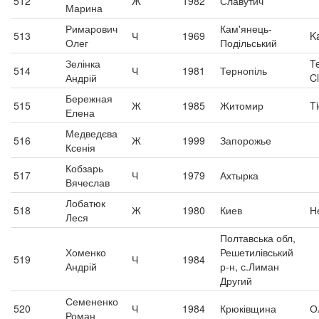
512
Ж
1982
Славутич
Марина
Римарович
Кам'янець-
513
Ч
1969
K
Олег
Подільський
Зелінка
T
514
Ч
1981
Тернопіль
Андрій
C
Бережная
515
Ж
1985
Житомир
T
Елена
Медведєва
516
Ж
1999
Запорожье
Ксенія
Кобзарь
517
Ч
1979
Ахтырка
Вячеслав
Лобатюк
518
Ж
1980
Киев
Н
Леся
Полтавська обл,
Хоменко
Решетилівський
519
Ч
1984
Андрій
р-н, с.Лиман
Другий
Семененко
520
Ч
1984
Крюківщина
О
Роман