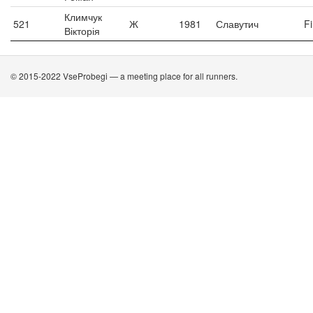
Климчук
521
Ж
1981
Славутич
F
Вікторія
© 2015-2022 VseProbegi — a meeting place for all runners.