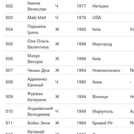
Іванов
502
Ч
1977
Нетішин
Вячеслав
503
Maki Мatt
Ч
1976
USA
Паршина
504
Ж
1992
Київ
Ir
Ірина
Оне Ольга-
505
Ж
1998
Миргород
Валентина
Мазур
506
Ж
1996
Київ
Вікторія
507
Чешко Діна
Ж
1964
Новомосковск
N
Адаменко
508
Ч
1980
Киев
-
Евгений
Фурман
509
Ж
1994
Вінниця
Н
Катерина
Ходаківський
510
Ч
1999
Маріуполь
А
Володимир
511
Бойко Зина
Ж
1984
Кривий Ріг
R
Катамай