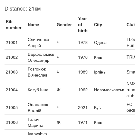
Distance: 21км
Year
Bib
Name
Gender
of
City
Clu
number
birth
Слинченко
I Lo
21001
Ч
1978
Одеса
Андрій
Run
Варфоломієв
21002
Ч
1976
Київ
TRI
Олександр
Розгонюк
21003
Ч
1989
Ірпінь
Sma
В‘ячеслав
NM
21004
Козуб Інна
Ж
1962
Новомосковськ
runn
club
Опанасюк
FC
21005
Ч
2021
Kyiv
Вiталiй
GRI
Галич
21006
Ж
1971
Київ
Марина
Ivanyshyn