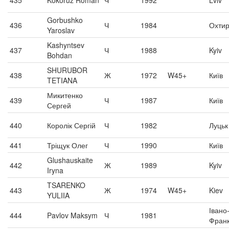
435
Kokoruz Roman
Ч
1992
Lviv
Gorbushko
436
Ч
1984
Охтир
Yaroslav
Kashyntsev
437
Ч
1988
Kyiv
Bohdan
SHURUBOR
438
Ж
1972
W45+
Київ
TETIANA
Микитенко
439
Ч
1987
Київ
Сергей
440
Королік Сергій
Ч
1982
Луцьк
441
Тріщук Олег
Ч
1990
Київ
Glushauskaite
442
Ж
1989
Kyiv
Iryna
TSARENKO
443
Ж
1974
W45+
Kiev
YULIIA
Івано
444
Pavlov Maksym
Ч
1981
Франк