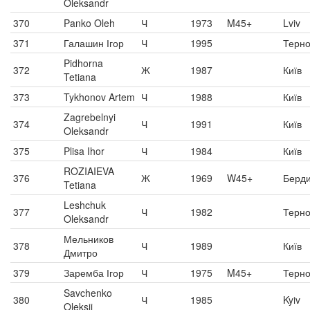
Oleksandr
370
Panko Oleh
Ч
1973
M45+
Lviv
371
Галашин Ігор
Ч
1995
Терно
Pidhorna
372
Ж
1987
Київ
Tetiana
373
Tykhonov Artem
Ч
1988
Київ
Zagrebelnyi
374
Ч
1991
Київ
Oleksandr
375
Plisa Ihor
Ч
1984
Київ
ROZIAIEVA
376
Ж
1969
W45+
Берди
Tetiana
Leshchuk
377
Ч
1982
Терно
Oleksandr
Мельников
378
Ч
1989
Київ
Дмитро
379
Заремба Ігор
Ч
1975
M45+
Терно
Savchenko
380
Ч
1985
Kyiv
Oleksii