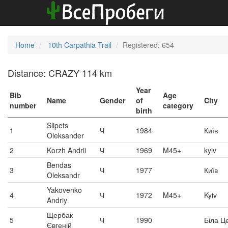
Home
10th Carpathia Trail
Registered: 654
Distance: CRAZY 114 km
Year
Bib
Age
Name
Gender
of
City
number
category
birth
Slipets
1
Ч
1984
Київ
Oleksander
2
Korzh Andrii
Ч
1969
M45+
kyiv
Bendas
3
Ч
1977
Київ
Oleksandr
Yakovenko
4
Ч
1972
M45+
Kyiv
Andriy
Щербак
5
Ч
1990
Біла Ц
Євгеній