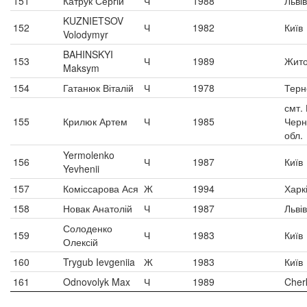
151
Катрук Сергій
Ч
1988
Львів
KUZNIETSOV
152
Ч
1982
Київ
Volodymyr
BAHINSKYI
153
Ч
1989
Жит
Maksym
154
Гатанюк Віталій
Ч
1978
Терн
смт.
155
Крилюк Артем
Ч
1985
Черн
обл.
Yermolenko
156
Ч
1987
Київ
Yevhenii
157
Коміссарова Ася
Ж
1994
Харк
158
Новак Анатолій
Ч
1987
Львів
Солоденко
159
Ч
1983
Київ
Олексій
160
Trygub Ievgeniia
Ж
1983
Київ
161
Odnovolyk Max
Ч
1989
Cher