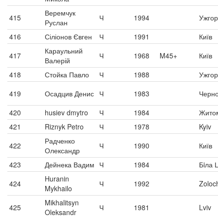
Веремчук
415
Ч
1994
Ужго
Руслан
416
Сіліонов Євген
Ч
1991
Київ
Караульний
417
Ч
1968
M45+
Київ
Валерій
418
Стойка Павло
Ч
1988
Ужго
419
Осадцив Денис
Ч
1983
Черн
420
husiev dmytro
Ч
1984
Жито
421
Riznyk Petro
Ч
1978
Kyiv
Радченко
422
Ч
1990
Київ
Олександр
423
Дейнека Вадим
Ч
1984
Бiла 
Huranin
424
Ч
1992
Zoloc
Mykhailo
Mikhalitsyn
425
Ч
1981
Lviv
Oleksandr