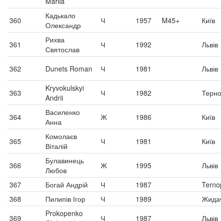
Mariia
Кадькало
360
Ч
1957
M45+
Київ
Олександр
Рихва
361
Ч
1992
Львів
Святослав
362
Dunets Roman
Ч
1981
Львів
Kryvokulskyi
363
Ч
1982
Терно
Andrii
Василенко
364
Ж
1986
Київ
Анна
Комолаєв
365
Ч
1981
Київ
Віталій
Булавинець
366
Ж
1995
Львів
Любов
367
Богай Андрій
Ч
1987
Ternop
368
Пилипів Ігор
Ч
1989
Жидач
Prokopenko
369
Ч
1987
Львів