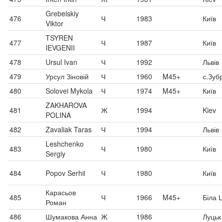
Grebelskiy
476
Ч
1983
Київ
Viktor
TSYREN
477
Ч
1987
Київ
IEVGENII
478
Ursul Ivan
Ч
1992
Львів
479
Урсул Зіновій
Ч
1960
M45+
с.Зуб
480
Solovei Mykola
Ч
1974
M45+
Київ
ZAKHAROVA
481
Ж
1994
Kiev
POLINA
482
Zavaliak Taras
Ч
1994
Львів
Leshchenko
483
Ч
1980
Київ
Sergiy
484
Popov Serhii
Ч
1980
Київ
Карасьов
485
Ч
1966
M45+
Біла 
Роман
486
Шумакова Анна
Ж
1986
Луцьк