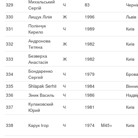
Михальський
329
Ч
83
Черні
Сергій
330
Лищук Лілія
Ж
1996
Львів
Полінчук
331
Ч
1989
Київ
Кирило
Андронова
332
Ж
1982
Київ
Тетяна
Безверха
333
Ж
1982
Київ
Анастасія
Бондаренко
334
Ч
1979
Бров
Сергей
335
Shlapak Serhii
Ч
1984
Вінни
336
Зіник Василь
Ч
1986
Надві
Кулаковский
337
Ч
1981
Київ
Юрий
338
Карук Ігор
Ч
1974
M45+
Київ