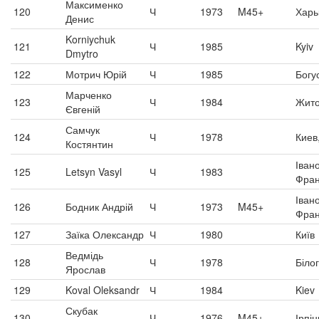
Максименко
120
Ч
1973
M45+
Харь
Денис
Korniychuk
121
Ч
1985
Kyiv
Dmytro
122
Мотрич Юрій
Ч
1985
Богу
Марченко
123
Ч
1984
Жит
Євгеній
Самчук
124
Ч
1978
Киев
Костянтин
Іван
125
Letsyn Vasyl
Ч
1983
Фран
Іван
126
Бодник Андрій
Ч
1973
M45+
Фран
127
Заїка Олександр
Ч
1980
Київ
Ведмідь
128
Ч
1978
Біло
Ярослав
129
Koval Oleksandr
Ч
1984
Kiev
Скубак
130
Ч
1976
M45+
Ірпін