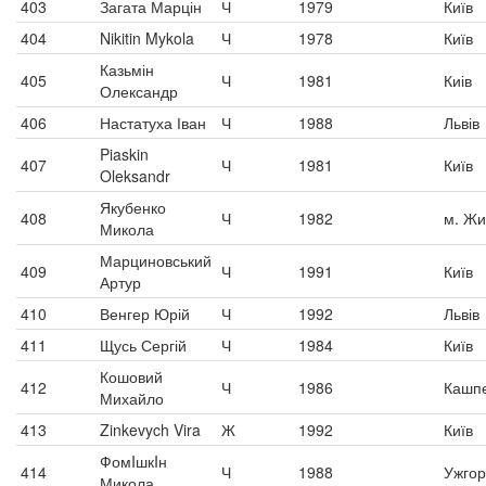
403
Загата Марцін
Ч
1979
Київ
404
Nikitin Mykola
Ч
1978
Київ
Казьмін
405
Ч
1981
Киів
Олександр
406
Настатуха Іван
Ч
1988
Львів
Piaskin
407
Ч
1981
Київ
Oleksandr
Якубенко
408
Ч
1982
м. Ж
Микола
Марциновський
409
Ч
1991
Київ
Артур
410
Венгер Юрій
Ч
1992
Львів
411
Щусь Сергій
Ч
1984
Київ
Кошовий
412
Ч
1986
Кашпе
Михайло
413
Zinkevych Vira
Ж
1992
Київ
ФомIшкIн
414
Ч
1988
Ужго
Микола