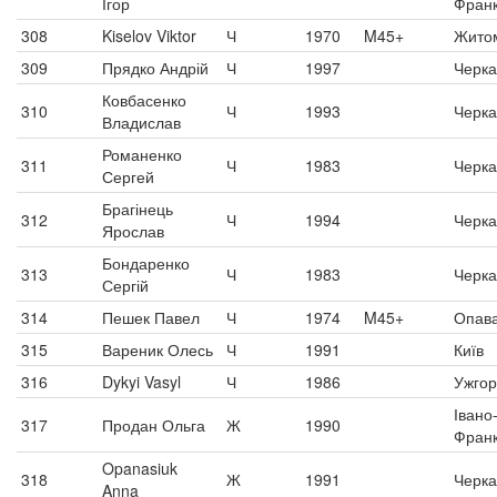
Ігор
Франк
308
Kiselov Viktor
Ч
1970
M45+
Жито
309
Прядко Андрій
Ч
1997
Черка
Ковбасенко
310
Ч
1993
Черка
Владислав
Романенко
311
Ч
1983
Черк
Сергей
Брагінець
312
Ч
1994
Черка
Ярослав
Бондаренко
313
Ч
1983
Черка
Сергій
314
Пешек Павел
Ч
1974
M45+
Опав
315
Вареник Олесь
Ч
1991
Київ
316
Dykyi Vasyl
Ч
1986
Ужго
Івано
317
Продан Ольга
Ж
1990
Франк
Opanasiuk
318
Ж
1991
Черка
Anna