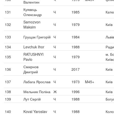
Валентин
Куявець
131
Ч
1985
Катю
Олександр
Samozvon
132
Ч
1979
Київ
Maksim
133
Грущак Григорій
Ч
1984
Львів
134
Levchuk Ihor
Ч
1988
Ради
RATUSHNYI
м. Б
135
Ч
1979
Pavlo
Київ
Смирнов
136
Ч
2017
Київ
Дмитрий
137
Лабага Ярослав
Ч
1973
M45+
Київ
138
Мельник Поліна
Ж
1996
Київ
139
Лут Сергій
Ч
1988
Богу
140
Koval Yaroslav
Ч
1988
Кол