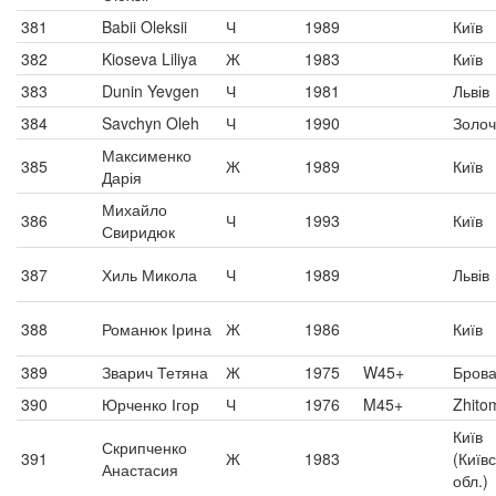
381
Babii Oleksii
Ч
1989
Київ
382
Kioseva Liliya
Ж
1983
Київ
383
Dunin Yevgen
Ч
1981
Львів
384
Savchyn Oleh
Ч
1990
Золоч
Максименко
385
Ж
1989
Київ
Дарія
Михайло
386
Ч
1993
Київ
Свиридюк
387
Хиль Микола
Ч
1989
Львів
388
Романюк Ірина
Ж
1986
Київ
389
Зварич Тетяна
Ж
1975
W45+
Бров
390
Юрченко Ігор
Ч
1976
M45+
Zhitom
Київ
Скрипченко
391
Ж
1983
(Київ
Анастасия
обл.)