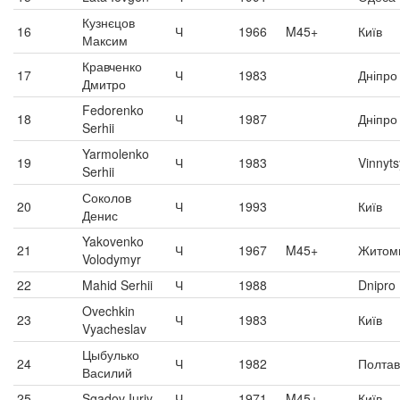
Кузнєцов
16
Ч
1966
M45+
Київ
Максим
Кравченко
17
Ч
1983
Дніпро
Дмитро
Fedorenko
18
Ч
1987
Дніпро
Serhii
Yarmolenko
19
Ч
1983
Vinnyt
Serhii
Соколов
20
Ч
1993
Київ
Денис
Yakovenko
21
Ч
1967
M45+
Житом
Volodymyr
22
Mahid Serhii
Ч
1988
Dnipro
Ovechkin
23
Ч
1983
Київ
Vyacheslav
Цыбулько
24
Ч
1982
Полта
Василий
25
Sgadov Iuriy
Ч
1971
M45+
Київ