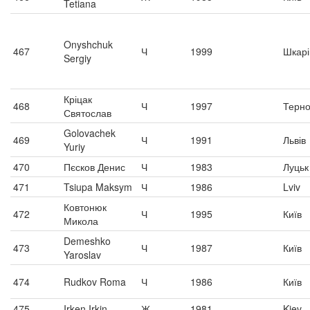
Tetiana
Onyshchuk
467
Ч
1999
Шкарі
Sergiy
Кріцак
468
Ч
1997
Терно
Святослав
Golovachek
469
Ч
1991
Львів
Yuriy
470
Пєсков Денис
Ч
1983
Луцьк
471
Tsiupa Maksym
Ч
1986
Lviv
Ковтонюк
472
Ч
1995
Київ
Микола
Demeshko
473
Ч
1987
Київ
Yaroslav
474
Rudkov Roma
Ч
1986
Київ
475
Irken Irkin
Ж
1981
Kiev