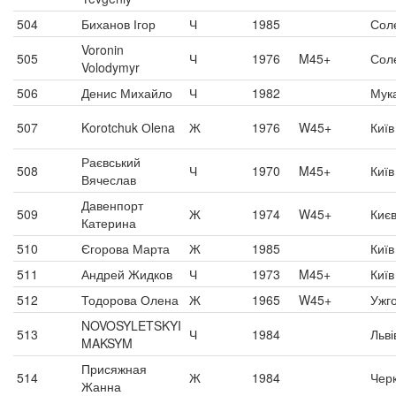
504
Биханов Ігор
Ч
1985
Сол
Voronin
505
Ч
1976
M45+
Сол
Volodymyr
506
Денис Михайло
Ч
1982
Мук
507
Korotchuk Оlena
Ж
1976
W45+
Київ
Раєвський
508
Ч
1970
M45+
Київ
Вячеслав
Давенпорт
509
Ж
1974
W45+
Киє
Катерина
510
Єгорова Марта
Ж
1985
Київ
511
Андрей Жидков
Ч
1973
M45+
Київ
512
Тодорова Олена
Ж
1965
W45+
Ужг
NOVOSYLETSKYI
513
Ч
1984
Льві
MAKSYM
Присяжная
514
Ж
1984
Чер
Жанна