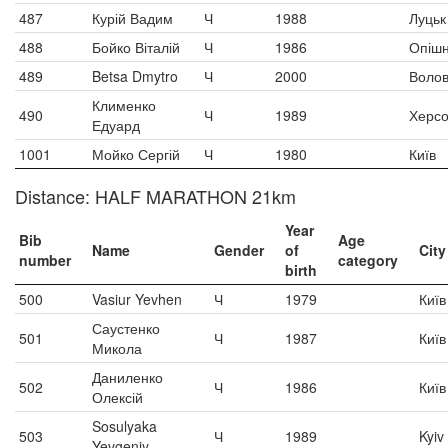
487
Курій Вадим
Ч
1988
Луцьк
488
Бойко Віталій
Ч
1986
Опіш
489
Betsa Dmytro
Ч
2000
Воло
Клименко
490
Ч
1989
Херс
Едуард
1001
Мойко Сергій
Ч
1980
Київ
Distance: HALF MARATHON 21km
Year
Bib
Age
Name
Gender
of
City
number
category
birth
500
Vasiur Yevhen
Ч
1979
Київ
Саустенко
501
Ч
1987
Київ
Микола
Даниленко
502
Ч
1986
Київ
Олексій
Sosulyaka
503
Ч
1989
Kyiv
Yevgeniy