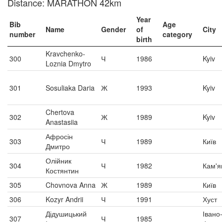
Distance: MARATHON 42km
Year
Bib
Age
Name
Gender
of
City
number
category
birth
Kravchenko-
300
Ч
1986
Kyiv
Loznia Dmytro
301
Sosuliaka Daria
Ж
1993
Kyiv
Chertova
302
Ж
1989
Kyiv
Anastasiia
Афросін
303
Ч
1989
Київ
Дмитро
Олійник
304
Ч
1982
Кам'я
Костянтин
305
Chovnova Anna
Ж
1989
Київ
306
Kozyr Andrii
Ч
1991
Хуст
Дідушицький
Івано
307
Ч
1985