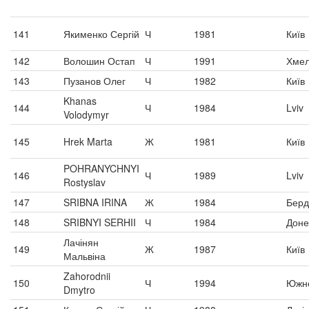
141
Якименко Сергій
Ч
1981
Київ
142
Волошин Остап
Ч
1991
Хмел
143
Пузанов Олег
Ч
1982
Київ
Khanas
144
Ч
1984
Lviv
Volodymyr
145
Hrek Marta
Ж
1981
Київ
POHRANYCHNYI
146
Ч
1989
Lviv
Rostyslav
147
SRIBNA IRINA
Ж
1984
Берд
148
SRIBNYI SERHII
Ч
1984
Доне
Лачінян
149
Ж
1987
Київ
Мальвіна
Zahorodnii
150
Ч
1994
Южн
Dmytro