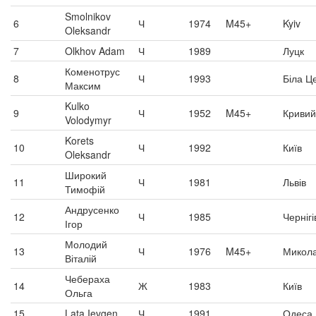
Smolnikov
6
Ч
1974
M45+
Kyiv
Oleksandr
7
Olkhov Adam
Ч
1989
Луцк
Коменотрус
8
Ч
1993
Біла Ц
Максим
Kulko
9
Ч
1952
M45+
Кривий
Volodymyr
Korets
10
Ч
1992
Київ
Oleksandr
Широкий
11
Ч
1981
Львів
Тимофій
Андрусенко
12
Ч
1985
Чернігі
Ігор
Молодий
13
Ч
1976
M45+
Микола
Віталій
Чебераха
14
Ж
1983
Київ
Ольга
15
Lata Ievgen
Ч
1991
Одеса