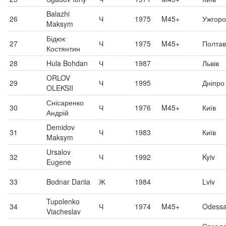
Balazhi
26
Ч
1975
M45+
Ужгор
Maksym
Бідюк
27
Ч
1975
M45+
Полта
Костянтин
28
Hula Bohdan
Ч
1987
Львів
ORLOV
29
Ч
1995
Дніпро
OLEKSII
Снісаренко
30
Ч
1976
M45+
Київ
Андрій
Demidov
31
Ч
1983
Київ
Maksym
Ursalov
32
Ч
1992
Kyiv
Eugene
33
Bodnar Dariia
Ж
1984
Lviv
Tupolenko
34
Ч
1974
M45+
Odess
Viacheslav