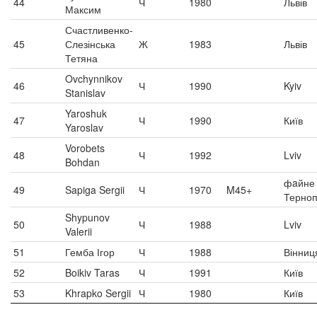
44
Ч
1980
Львів
Максим
Счастливенко-
45
Слезінська
Ж
1983
Львів
Тетяна
Ovchynnikov
46
Ч
1990
Kyiv
Stanislav
Yaroshuk
47
Ч
1990
Київ
Yaroslav
Vorobets
48
Ч
1992
Lviv
Bohdan
фaйне 
49
Sapiga Sergii
Ч
1970
M45+
Терноп
Shypunov
50
Ч
1988
Lviv
Valerii
51
Гемба Ігор
Ч
1988
Вінниц
52
Boikiv Taras
Ч
1991
Київ
53
Khrapko Sergii
Ч
1980
Київ