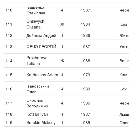
Іващенко
110
Ч
1987
Черні
Станіслав
Ohiievych
111
Ж
1984
Київ
Oksana
112
Дейнека Андрій
Ч
1988
Жит
113
ФЕЧО ГЕОРГІЙ
Ч
1987
Ужго
Prokhorova
114
Ж
1988
Вишг
Tetiana
115
Kardashov Artem
Ч
1979
Київ
Івановський
116
Ч
1980
Lviv
Олег
Сиротюк
117
Ч
1986
Черн
Володимир
118
Kotsan Ivan
Ч
1987
Львів
119
Sorokin Aleksey
Ч
1985
Одес