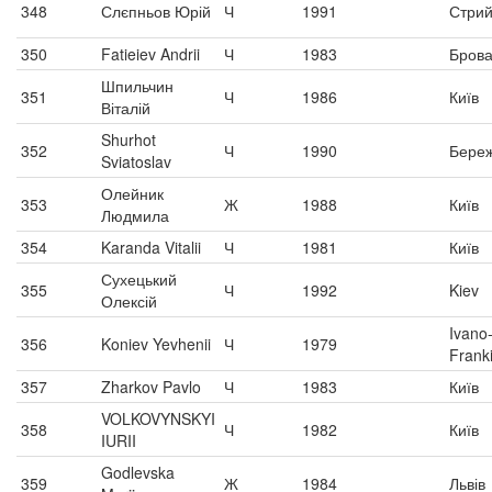
348
Слєпньов Юрій
Ч
1991
Стри
350
Fatieiev Andrii
Ч
1983
Бров
Шпильчин
351
Ч
1986
Київ
Віталій
Shurhot
352
Ч
1990
Бере
Sviatoslav
Олейник
353
Ж
1988
Київ
Людмила
354
Karanda Vitalii
Ч
1981
Київ
Сухецький
355
Ч
1992
Kiev
Олексій
Ivano
356
Koniev Yevhenii
Ч
1979
Frank
357
Zharkov Pavlo
Ч
1983
Київ
VOLKOVYNSKYI
358
Ч
1982
Київ
IURII
Godlevska
359
Ж
1984
Львів