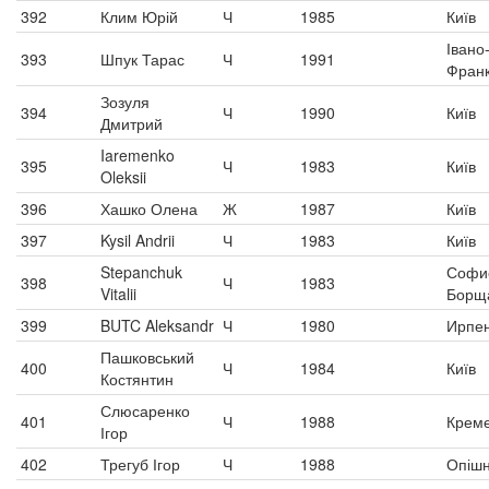
392
Клим Юрій
Ч
1985
Київ
Івано
393
Шпук Тарас
Ч
1991
Франк
Зозуля
394
Ч
1990
Київ
Дмитрий
Iaremenko
395
Ч
1983
Київ
Oleksii
396
Хашко Олена
Ж
1987
Київ
397
Kysil Andrii
Ч
1983
Київ
Stepanchuk
Софи
398
Ч
1983
Vitalii
Борщ
399
BUTC Aleksandr
Ч
1980
Ирпе
Пашковський
400
Ч
1984
Київ
Костянтин
Слюсаренко
401
Ч
1988
Креме
Ігор
402
Трегуб Ігор
Ч
1988
Опіш