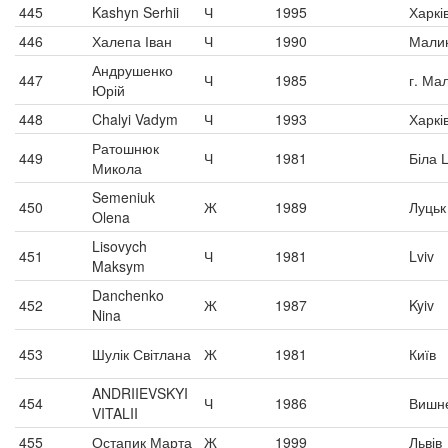
445
Kashyn Serhii
Ч
1995
Харкі
446
Халепа Іван
Ч
1990
Мали
Андрушенко
447
Ч
1985
г. Ма
Юрій
448
Chalyi Vadym
Ч
1993
Харкі
Ратошнюк
449
Ч
1981
Біла 
Микола
Semeniuk
450
Ж
1989
Луцьк
Olena
Lisovych
451
Ч
1981
Lviv
Maksym
Danchenko
452
Ж
1987
Kyiv
Nina
453
Шулік Світлана
Ж
1981
Київ
ANDRIIEVSKYI
454
Ч
1986
Вишн
VITALII
455
Остапик Марта
Ж
1999
Львів