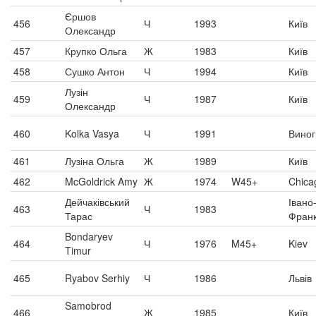
Єршов
456
Ч
1993
Київ
Олександр
457
Крупко Ольга
Ж
1983
Київ
458
Сушко Антон
Ч
1994
Київ
Лузін
459
Ч
1987
Київ
Олександр
460
Kolka Vasya
Ч
1991
Виног
461
Лузіна Ольга
Ж
1989
Київ
462
McGoldrick Amy
Ж
1974
W45+
Chica
Дейчаківський
Івано
463
Ч
1983
Тарас
Франк
Bondaryev
464
Ч
1976
M45+
Kiev
Timur
465
Ryabov Serhiy
Ч
1986
Львів
Samobrod
466
Ж
1985
Київ