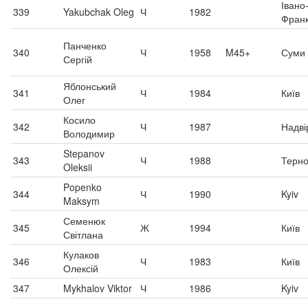
Івано
339
Yakubchak Oleg
Ч
1982
Франк
Панченко
340
Ч
1958
M45+
Суми
Сергій
Яблонський
341
Ч
1984
Київ
Олег
Косило
342
Ч
1987
Надві
Володимир
Stepanov
343
Ч
1988
Терно
Oleksii
Popenko
344
Ч
1990
Kyiv
Maksym
Семенюк
345
Ж
1994
Київ
Світлана
Кулаков
346
Ч
1983
Київ
Олексій
347
Mykhalov Viktor
Ч
1986
Kyiv