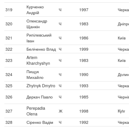
Курченко
319
Ч
1997
Черка
Андрій
Олександр
320
Ч
1983
Дніпр
Щанкін
Рипілевський
321
Ч
1986
Київ
Іван
322
Беліченко Влад
Ч
1999
Черка
Artem
323
Ч
1983
Київ
Kharchyshyn
Пищук
324
Ч
1990
Доли
Михайло
325
Zhytnyk Dmytro
Ч
1993
Черк
326
Деркач Павло
Ч
1985
Черніг
Perepadia
327
Ж
1998
Kyiv
Olena
328
Сіренко Вадім
Ч
1992
Черка