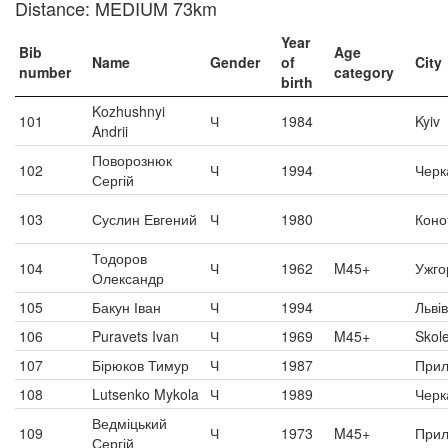
Distance: MEDIUM 73km
Year
Bib
Age
Name
Gender
of
City
number
category
birth
Kozhushnyi
101
Ч
1984
Kyiv
Andrii
Поворознюк
102
Ч
1994
Черк
Сергій
103
Суслин Евгений
Ч
1980
Коно
Тодоров
104
Ч
1962
M45+
Ужго
Олександр
105
Бакун Іван
Ч
1994
Львів
106
Puravets Ivan
Ч
1969
M45+
Skol
107
Бірюков Тимур
Ч
1987
Прил
108
Lutsenko Mykola
Ч
1989
Черк
Ведміцький
109
Ч
1973
M45+
Прил
Сергій