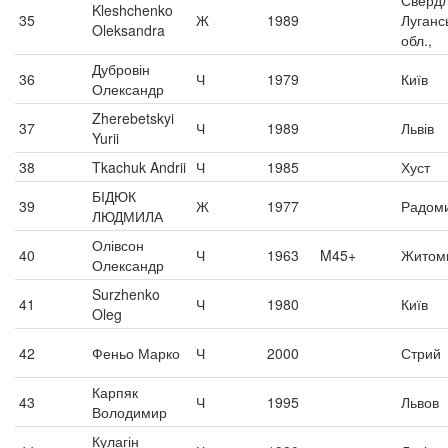
Свердл
Kleshchenko
35
Ж
1989
Луганс
Oleksandra
обл.,
Дубровін
36
Ч
1979
Київ
Олександр
Zherebetskyi
37
Ч
1989
Львів
Yurii
38
Tkachuk Andrii
Ч
1985
Хуст
БІДЮК
39
Ж
1977
Радом
ЛЮДМИЛА
Олівсон
40
Ч
1963
M45+
Житом
Олександр
Surzhenko
41
Ч
1980
Київ
Oleg
42
Феньо Марко
Ч
2000
Стрий
Карпяк
43
Ч
1995
Львов
Володимир
Кулагін