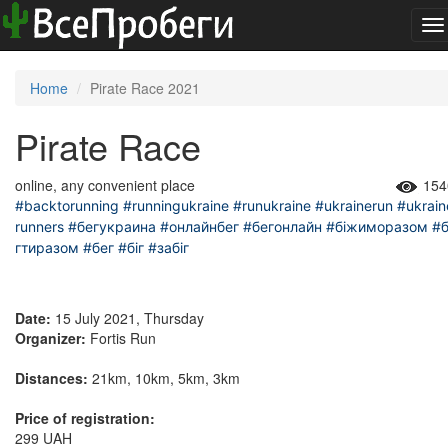
To
na
Home
Pirate Race 2021
Pirate Race
online, any convenient place
154
#backtorunning
#runningukraine
#runukraine
#ukrainerun
#ukrain
runners
#бегукраина
#онлайнбег
#бегонлайн
#біжиморазом
#б
гтиразом
#бег
#біг
#забіг
Date:
15 July 2021, Thursday
Organizer:
Fortis Run
Distances:
21km, 10km, 5km, 3km
Price of registration:
299 UAH