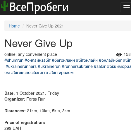
To
na
Home
Never Give Up 2021
Never Give Up
online, any convenient place
158
#shumrun
#онлайнзабіг
#бегонлайн
#бігонлайн
#онлайнбег
#біг
#ukrainerunners
#ukrainerun
#runnersukraine
#забіг
#біжимора
ом
#бігякспосібжиття
#бігтиразом
Date:
1 October 2021, Friday
Organizer:
Fortis Run
Distances:
21km, 10km, 5km, 3km
Price of registration:
299 UAH