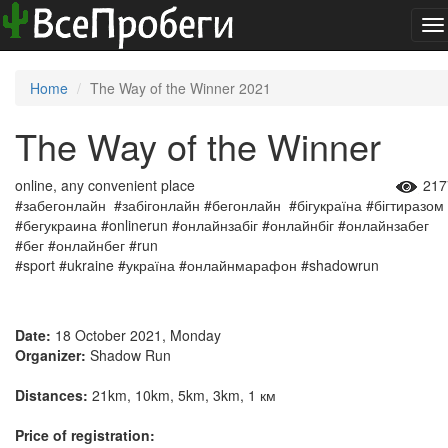
To
na
Home
The Way of the Winner 2021
The Way of the Winner
online, any convenient place
217
#забегонлайн #забігонлайн #бегонлайн #бігукраїна #бігтиразом
#бегукраина #onlinerun #онлайнзабіг #онлайнбіг #онлайнзабег
#бег #онлайнбег #run
#sport #ukraine #україна #онлайнмарафон #shadowrun
Date:
18 October 2021, Monday
Organizer:
Shadow Run
Distances:
21km, 10km, 5km, 3km, 1 км
Price of registration: