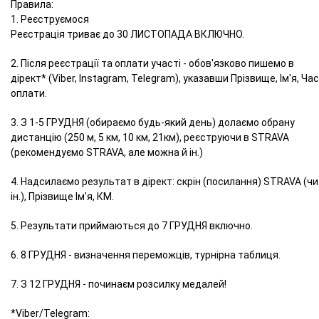
Правила:
1. Реєструємося
Реєстрація триває до 30 ЛИСТОПАДА ВКЛЮЧНО.
2. Після реєстрації та оплати участі - обов'язково пишемо в
дірект* (Viber, Instagram, Telegram), указавши Прізвище, Ім'я, Час
оплати.
3. З 1-5 ГРУДНЯ (обираємо будь-який день) долаємо обрану
дистанцію (250 м, 5 км, 10 км, 21км), реєструючи в STRAVA
(рекомендуємо STRAVA, але можна й ін.)
4. Надсилаємо результат в дірект: скрін (посилання) STRAVA (чи
ін.), Прізвище Ім'я, КМ.
5. Результати приймаються до 7 ГРУДНЯ включно.
6. 8 ГРУДНЯ - визначення переможців, турнірна таблиця.
7. З 12 ГРУДНЯ - починаєм розсилку медалей!
*Viber/Telegram: