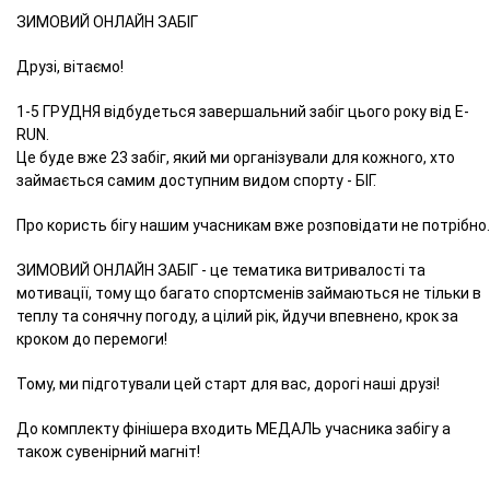
ЗИМОВИЙ ОНЛАЙН ЗАБІГ
Друзі, вітаємо!
1-5 ГРУДНЯ відбудеться завершальний забіг цього року від E-
RUN.
Це буде вже 23 забіг, який ми організували для кожного, хто
займається самим доступним видом спорту - БІГ.
Про користь бігу нашим учасникам вже розповідати не потрібно.
ЗИМОВИЙ ОНЛАЙН ЗАБІГ - це тематика витривалості та
мотивації, тому що багато спортсменів займаються не тільки в
теплу та сонячну погоду, а цілий рік, йдучи впевнено, крок за
кроком до перемоги!
Тому, ми підготували цей старт для вас, дорогі наші друзі!
До комплекту фінішера входить МЕДАЛЬ учасника забігу а
також сувенірний магніт!