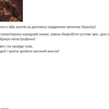
кого є збір коштів на допомогу нужденним жителям Херсону!
гуманітарних коридорів немає, рівень безробіття суттєво зріс, ціни 
 бракує катастрофічно!
іті і не пройде повз.
и людей і зуміли зробити вагомий внесок!