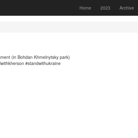
Home
2023
Archive
nkment (in Bohdan Khmelnytsky park)
withkherson #standwithukraine