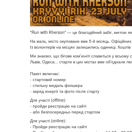
"Run with Kherson" — це благодійний забіг, метою я
На жаль, місто окуповане вже 5-й місяць. Офіційних 
Із волонтерів на місцях залишились одиниці. Коштів
Ми знаємо, що бігове ком'юніті славиться у всьому св
​​​​​​​Львів, Одеса... старти в цих містах вже об'єднал
Пакет включає:
- стартовий номер
- стильну медаль фінішера
- заряд енергії та фото після старту
Для участі (offline):
- пройди реєстрацію на сайті
- або безпосередньо перед стартом
Для участі (online):
- Пройди реєстрацію на сайті