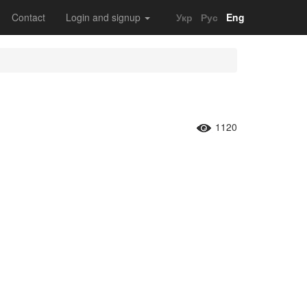
Contact
Login and signup
Укр
Рус
Eng
1120