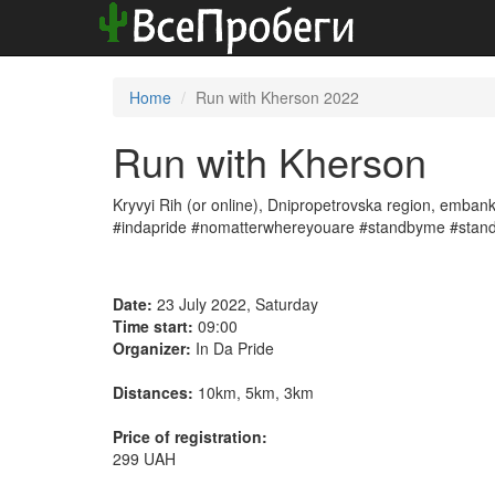
Home
Run with Kherson 2022
Run with Kherson
Kryvyi Rih (or online), Dnipropetrovska region, emba
#indapride #nomatterwhereyouare #standbyme #stand
Date:
23 July 2022, Saturday
Time start:
09:00
Organizer:
In Da Pride
Distances:
10km, 5km, 3km
Price of registration:
299 UAH