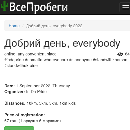
To
na
Home
Добрий день, everybody 2022
Добрий день, everybody
online, any convenient place
84
#indapride #nomatterwhereyouare #standbyme #standwithkherson
#standwithukraine
Date:
1 September 2022, Thursday
Organizer:
In Da Pride
Distances:
10km, 5km, 3km, 1km kids
Price of registration:
67 грн. (1 аркуш з 6 марками)