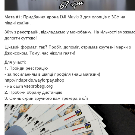
Мета #1: Придбання дрона DJI Mavic 3 для хлопців с ЗСУ на
півдні країни.
30% з реєстрацій, відкладаємо у монобанку. На кількості зможем
допогти суттєво!
Цікавий формат, так? Пробіг, допоміг, отримав крутезні марки з
Джонсоном. Тому, час ніколи гаяти!
Для участі:
1. Пройди реєстрацію
- за посиланням в шапці профіля (наш магазин)
http://indapride.wayforpay.shop
- на сайті vseprobegi.org
2. Пробіжи обрану дистанцію
3. Скинь скрин зручного вам трекера в о/п