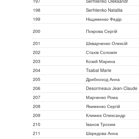
197
Serhiienko Oleksandr
198
Serhiienko Nataliia
199
Ніщименко Федір
200
Покрова Сергій
201
Шкварченко Олексій
202
Стахів Соломія
203
Козий Марина
204
Tsabal Marie
205
Дрибноход Анна
206
Desormeaux Jean-Claude
207
Марченко Рома
208
Якименко Сергій
209
Климюк Олександр
210
Iванов Трохим
211
Шкредова Анна