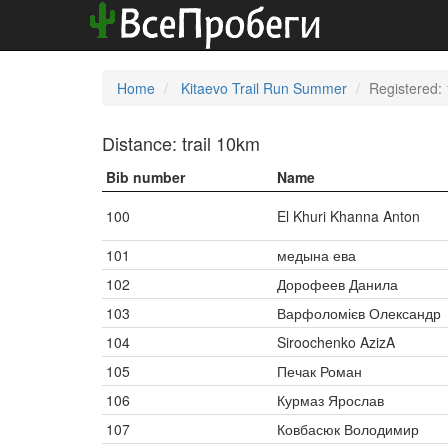
Home
Kitaevo Trail Run Summer
Registered:
Distance: trail 10km
Bib number
Name
100
El Khuri Khanna Anton
101
медына ева
102
Дорофеев Данила
103
Варфоломієв Олександр
104
Siroochenko AzizA
105
Печак Роман
106
Курмаз Ярослав
107
Ковбасюк Володимир