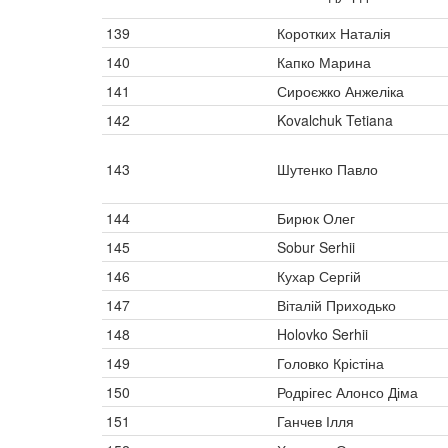
139
Коротких Наталія
140
Капко Марина
141
Сироєжко Анжеліка
142
Kovalchuk Tetiana
143
Шутенко Павло
144
Бирюк Олег
145
Sobur Serhii
146
Кухар Сергій
147
Віталій Приходько
148
Holovko Serhii
149
Головко Крістіна
150
Родрігес Алонсо Діма
151
Ганчев Ілля