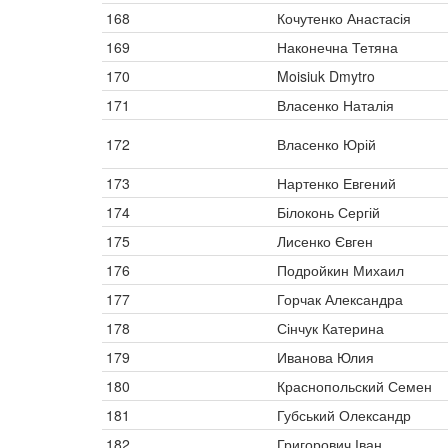
168
Кочутенко Анастасія
169
Наконечна Тетяна
170
Moisiuk Dmytro
171
Власенко Наталія
172
Власенко Юрій
173
Нартенко Евгений
174
Білоконь Сергій
175
Лисенко Євген
176
Подройкин Михаил
177
Горчак Александра
178
Сінчук Катерина
179
Иванова Юлия
180
Краснопольский Семен
181
Губський Олександр
182
Григорович Іван