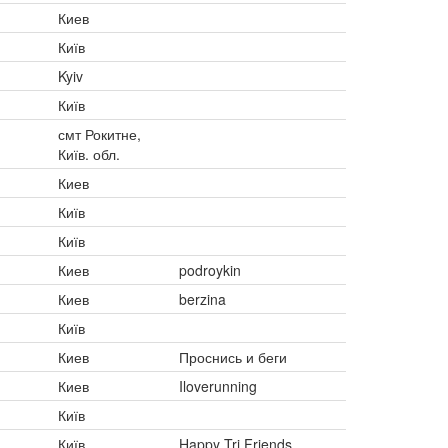
Киев
Київ
Kyiv
Київ
смт Рокитне,
Київ. обл.
Киев
Київ
Київ
Киев
podroykin
Киев
berzina
Київ
Киев
Проснись и беги
Киев
Iloverunning
Київ
Київ
Happy Tri Friends