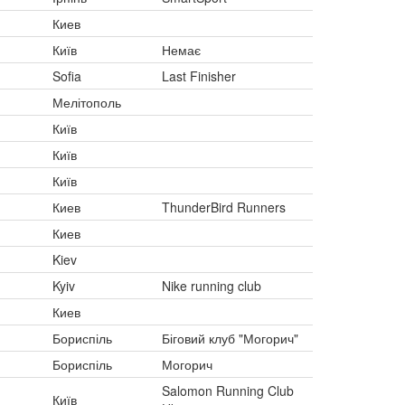
Киев
Київ
Немає
Sofia
Last Finisher
Мелітополь
Київ
Київ
Київ
Киев
ThunderBird Runners
Киев
Kiev
Kyiv
Nike running club
Киев
Бориспіль
Біговий клуб "Могорич"
Бориспіль
Могорич
Salomon Running Club
Київ