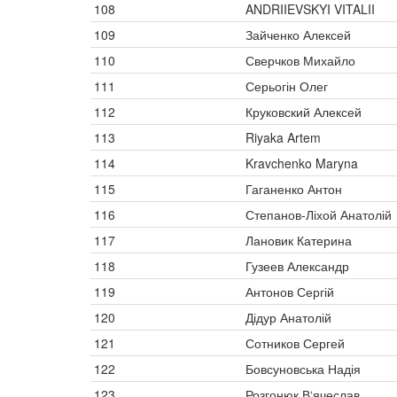
108
ANDRIIEVSKYI VITALII
109
Зайченко Алексей
110
Сверчков Михайло
111
Серьогін Олег
112
Круковский Алексей
113
Riyaka Artem
114
Kravchenko Maryna
115
Гаганенко Антон
116
Степанов-Ліхой Анатолій
117
Лановик Катерина
118
Гузеев Александр
119
Антонов Сергій
120
Дідур Анатолій
121
Сотников Сергей
122
Бовсуновська Надія
123
Розгонюк В‘ячеслав