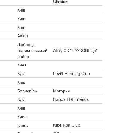
Ukraine
Київ
Київ
Київ
Aalen
Любарці,
Бориспільський
АБУ, СК "НАУКОВЕЦЬ"
район
Киев
Kyiv
Levi9 Running Club
Київ
Бориспіль
Могорич
Kyiv
Happy TRI Friends
Київ
Киев
Ірпінь
Nike Run Club