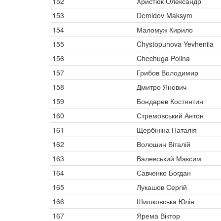
152
Христюк Олександр
153
Demidov Maksym
154
Маломуж Кирило
155
Chystopuhova Yevheniia
156
Chechuga Polina
157
Грибов Володимир
158
Дмитро Янович
159
Бондарев Костянтин
160
Стремовський Антон
161
Щербініна Наталія
162
Волошин Віталій
163
Валевський Максим
164
Савченко Богдан
165
Лукашов Сергій
166
Шишковська Юлія
167
Ярема Віктор