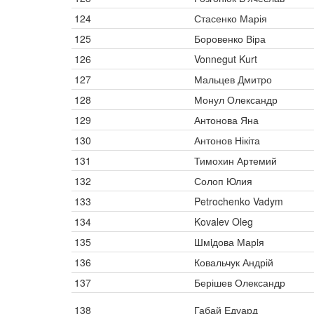
124
Стасенко Марія
125
Боровенко Віра
126
Vonnegut Kurt
127
Мальцев Дмитро
128
Монул Олександр
129
Антонова Яна
130
Антонов Нікіта
131
Тимохин Артемий
132
Солоп Юлия
133
Petrochenko Vadym
134
Kovalev Oleg
135
Шмiдова Марiя
136
Ковальчук Андрій
137
Берішев Олександр
138
Габай Едуард