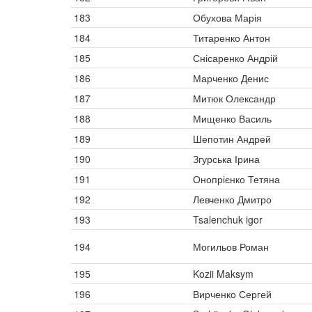
183
Обухова Марія
184
Титаренко Антон
185
Снісаренко Андрій
186
Марченко Денис
187
Митюк Олександр
188
Мищенко Василь
189
Шепотин Андрей
190
Згурська Ірина
191
Онопрієнко Тетяна
192
Левченко Дмитро
193
Tsalenchuk igor
194
Могильов Роман
195
Kozii Maksym
196
Вирченко Сергей