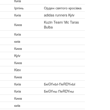
Київ
Ірпінь
Орден святого кросівка
Київ
adidas runners Kyiv
Kuzin Team/ Mc Taras
Киев
Bulba
Київ
киів
Киев
Kyiv
Киев
Kiev
Киев
Київ
БеGYнЫ-ПеRDYнЫ
Київ
БеGYны ПеRDYны
Киев
киiв