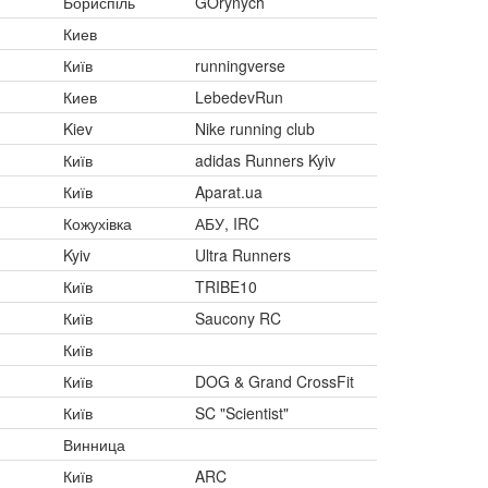
Бориспіль
GOrynych
Киев
Київ
runningverse
Киев
LebedevRun
Kiev
Nike running club
Київ
adidas Runners Kyiv
Київ
Aparat.ua
Кожухівка
АБУ, IRC
Kyiv
Ultra Runners
Київ
TRIBE10
Київ
Saucony RC
Київ
Київ
DOG & Grand CrossFit
Київ
SC "Scientist"
Винница
Київ
ARC