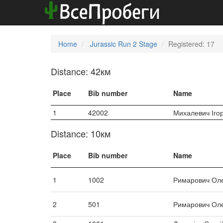
Home
Jurassic Run 2 Stage
Registered: 17
Distance: 42км
Place
Bib number
Name
1
42002
Михалевич Іго
Distance: 10км
Place
Bib number
Name
1
1002
Римарович Ол
2
501
Римарович Ол