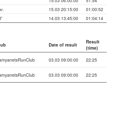
15.03 06:00:00
51:54
г.
15.03 20:15:00
01:00:52
ІГ
14.03 13:45:00
01:04:14
Result
lub
Date of result
(time)
amyanetsRunClub
03.03 09:00:00
22:25
amyanetsRunClub
03.03 09:00:00
22:25