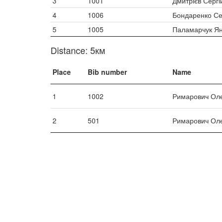
3
1001
Дмитрієв Сергі
4
1006
Бондаренко Се
5
1005
Паламарчук Я
Distance: 5км
Place
Bib number
Name
1
1002
Римарович Ол
2
501
Римарович Ол