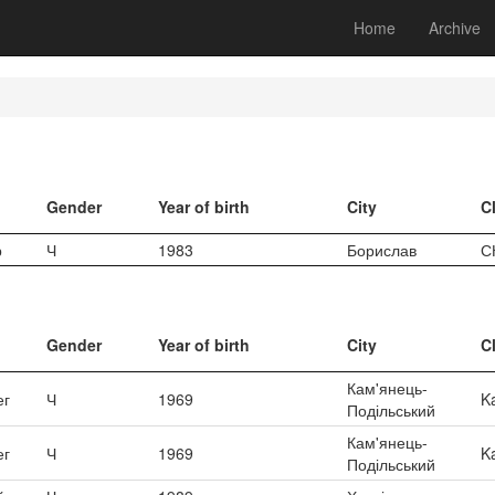
Home
Archive
Gender
Year of birth
City
C
р
Ч
1983
Борислав
С
Gender
Year of birth
City
C
Кам'янець-
ег
Ч
1969
K
Подільський
Кам'янець-
ег
Ч
1969
K
Подільський