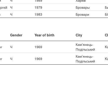
й
Ч
1989
Харків
ргей
Ч
1979
Бровары
Би
н
Ч
1983
Бровари
Б
Gender
Year of birth
City
C
Кам'янець-
ег
Ч
1969
K
Подільський
Кам'янець-
ег
Ч
1969
K
Подільський