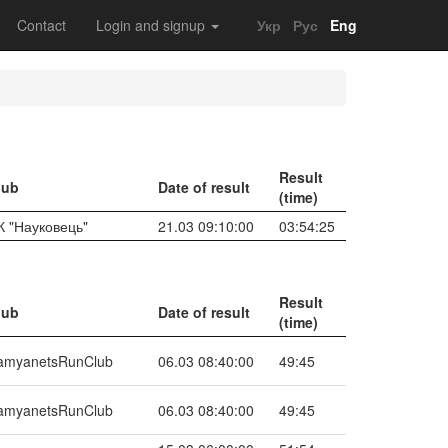
Contact
Login and signup
Укр
Рус
Eng
Result
lub
Date of result
(time)
К "Науковець"
21.03 09:10:00
03:54:25
Result
lub
Date of result
(time)
amyanetsRunClub
06.03 08:40:00
49:45
amyanetsRunClub
06.03 08:40:00
49:45