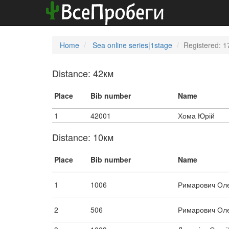
Home
Sea online series|1stage
Registered: 1
Distance: 42км
Place
Bib number
Name
1
42001
Хома Юрій
Distance: 10км
Place
Bib number
Name
1
1006
Римарович Ол
2
506
Римарович Ол