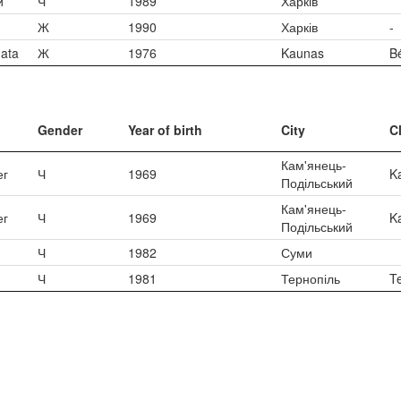
й
Ч
1989
Харків
Ж
1990
Харків
-
ata
Ж
1976
Kaunas
B
Gender
Year of birth
City
C
Кам'янець-
ег
Ч
1969
K
Подільський
Кам'янець-
ег
Ч
1969
K
Подільський
Ч
1982
Суми
Ч
1981
Тернопіль
T