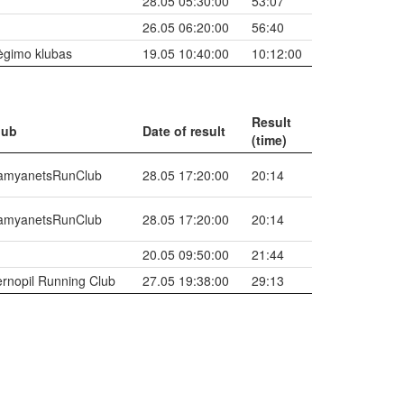
28.05 05:30:00
53:07
26.05 06:20:00
56:40
ėgimo klubas
19.05 10:40:00
10:12:00
Result
lub
Date of result
(time)
amyanetsRunClub
28.05 17:20:00
20:14
amyanetsRunClub
28.05 17:20:00
20:14
20.05 09:50:00
21:44
ernopil Running Club
27.05 19:38:00
29:13