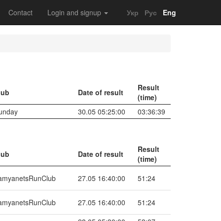
Contact
Login and signup
Укр
Рус
Eng
Result
lub
Date of result
(time)
unday
30.05 05:25:00
03:36:39
Result
lub
Date of result
(time)
amyanetsRunClub
27.05 16:40:00
51:24
amyanetsRunClub
27.05 16:40:00
51:24