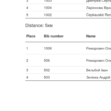
3
1003
Дмитрієв Сергі
4
1004
Ларіонова Віра
5
1002
Čepkauskė Ren
Distance: 5км
Place
Bib number
Name
1
1006
Римарович Ол
2
506
Римарович Ол
3
502
Вельбой Іван
4
503
Зелінка Андрій