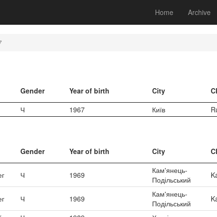
Home
Archive
7
Gender
Year of birth
City
C
Ч
1967
Київ
R
Gender
Year of birth
City
C
Кам'янець-
ег
Ч
1969
K
Подільський
Кам'янець-
ег
Ч
1969
K
Подільський