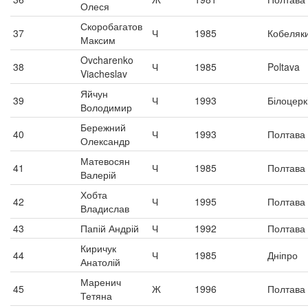
Олеся
Скоробагатов
37
Ч
1985
Кобеляк
Максим
Ovcharenko
38
Ч
1985
Poltava
Viacheslav
Яйчун
39
Ч
1993
Білоцерк
Володимир
Бережний
40
Ч
1993
Полтава
Олександр
Матевосян
41
Ч
1985
Полтава
Валерій
Хобта
42
Ч
1995
Полтава
Владислав
43
Папій Андрій
Ч
1992
Полтава
Киричук
44
Ч
1985
Дніпро
Анатолій
Маренич
45
Ж
1996
Полтава
Тетяна