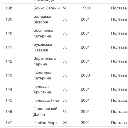
138
Бойко Євгеній
Ч
1990
Полтава
Балацька
139
Ж
2001
Полтава
Вікторія
Босяченко
140
Ж
2001
Полтава
Катерина
Буковська
141
Ж
2001
Полтава
Наталія
Веретильна
142
Ж
2001
Полтава
Карина
Ганочкіна
143
Ж
2000
Полтава
Катерина
Головач
144
Ж
2001
Полтава
Христина
145
Головаш Ніна
Ж
2001
Полтава
Горопацький
146
Ч
2001
Полтава
Даніїл
147
Грабко Марія
Ж
2001
Полтава