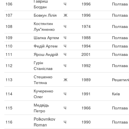
Гавриш
106
Ч
1996
Полтава
Богдан
107
Бовкун Лілія
Ж
1996
Полтава
Костянтин
108
Ч
1974
Полтава
Лук"яненко
109
Шапка Артем
Ч
1988
Полтава
110
Федій Артем
Ч
1994
Полтава
111
Ярош Андрій
Ч
2001
Полтава
Гурін
112
Ч
1992
Полтава
Станіслав
Стешенко
113
Ж
1989
Решетилі
Тетяна
Кучеренко
114
Ч
1991
Київ
Олег
Медвідь
115
Ч
1966
Полтава
Петро
Polkovnikov
116
Ч
1990
Полтава
Roman