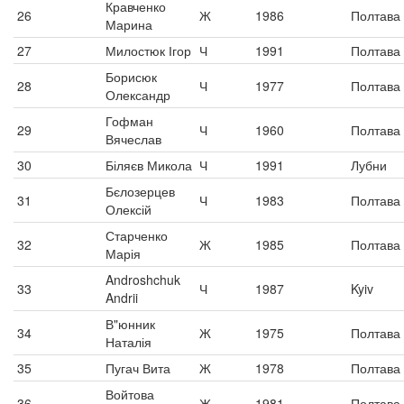
Кравченко
26
Ж
1986
Полтава
Марина
27
Милостюк Ігор
Ч
1991
Полтава
Борисюк
28
Ч
1977
Полтава
Олександр
Гофман
29
Ч
1960
Полтава
Вячеслав
30
Біляєв Микола
Ч
1991
Лубни
Бєлозерцев
31
Ч
1983
Полтава
Олексій
Старченко
32
Ж
1985
Полтава
Марія
Androshchuk
33
Ч
1987
Kyiv
Andrii
В"юнник
34
Ж
1975
Полтава
Наталія
35
Пугач Вита
Ж
1978
Полтава
Войтова
36
Ж
1981
Полтава