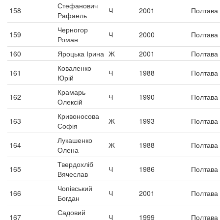
Стефанович
158
Ч
2001
Полтава
Рафаель
Черногор
159
Ч
2000
Полтава
Роман
160
Яроцька Ірина
Ж
2001
Полтава
Коваленко
161
Ч
1988
Полтава
Юрій
Крамарь
162
Ч
1990
Полтава
Олексій
Кривоносова
163
Ж
1993
Полтава
Софія
Лукашенко
164
Ж
1988
Полтава
Олена
Твердохліб
165
Ч
1986
Полтава
Вячеслав
Чопівський
166
Ч
2001
Полтава
Богдан
Садовий
167
Ч
1999
Полтава