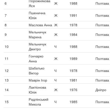
Порожнякова
6
Ж
1988
Полтава
Яся
Пшенична
7
Ж
1991
Полтава
Юлія
8
Маслова Анна
Ж
1978
Полтава
Мельничук
9
Ж
1984
Полтава
Марина
Мельничук
10
Ч
1988
Полтава
Дмитро
Гончарко
11
Ж
1989
Полтава
Анна
Шабатько
12
Ч
1978
Полтава
Віктор
13
Маврін Ігор
Ч
1981
Полтава
Лактіонова
14
Ж
1976
Дніпро
Юлія
Радлінський
15
Ч
1985
Полтава
Микола