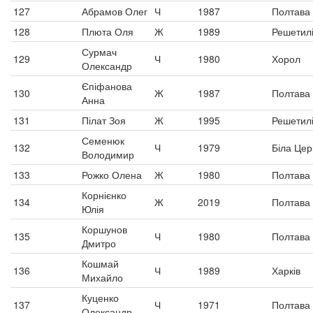
127
Абрамов Олег
Ч
1987
Полтава
128
Плюта Оля
Ж
1989
Решетилі
Сурмач
129
Ч
1980
Хорол
Олександр
Єпіфанова
130
Ж
1987
Полтава
Анна
131
Пілат Зоя
Ж
1995
Решетилі
Семенюк
132
Ч
1979
Біла Цер
Володимир
133
Рожко Олена
Ж
1980
Полтава
Корнієнко
134
Ж
2019
Полтава
Юлія
Коршунов
135
Ч
1980
Полтава
Дмитро
Кошмай
136
Ч
1989
Харків
Михайло
Куценко
137
Ч
1971
Полтава
Олександр