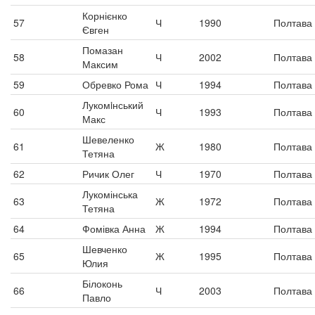
Корнієнко
57
Ч
1990
Полтава
Євген
Помазан
58
Ч
2002
Полтава
Максим
59
Обревко Рома
Ч
1994
Полтава
Лукомiнський
60
Ч
1993
Полтава
Макс
Шевеленко
61
Ж
1980
Полтава
Тетяна
62
Ричик Олег
Ч
1970
Полтава
Лукомінська
63
Ж
1972
Полтава
Тетяна
64
Фомівка Анна
Ж
1994
Полтава
Шевченко
65
Ж
1995
Полтава
Юлия
Білоконь
66
Ч
2003
Полтава
Павло