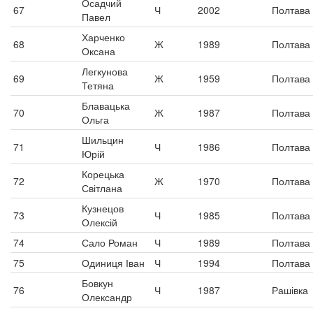
Осадчий
67
Ч
2002
Полтава
Павел
Харченко
68
Ж
1989
Полтава
Оксана
Легкунова
69
Ж
1959
Полтава
Тетяна
Блавацька
70
Ж
1987
Полтава
Ольга
Шильцин
71
Ч
1986
Полтава
Юрій
Корецька
72
Ж
1970
Полтава
Світлана
Кузнецов
73
Ч
1985
Полтава
Олексій
74
Сало Роман
Ч
1989
Полтава
75
Одиниця Іван
Ч
1994
Полтава
Бовкун
76
Ч
1987
Рашівка
Олександр