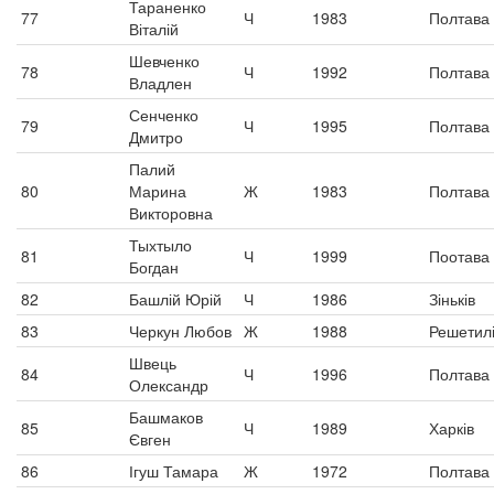
Тараненко
77
Ч
1983
Полтава
Віталій
Шевченко
78
Ч
1992
Полтава
Владлен
Сенченко
79
Ч
1995
Полтава
Дмитро
Палий
80
Марина
Ж
1983
Полтава
Викторовна
Тыхтыло
81
Ч
1999
Поотава
Богдан
82
Башлій Юрій
Ч
1986
Зіньків
83
Черкун Любов
Ж
1988
Решетилі
Швець
84
Ч
1996
Полтава
Олександр
Башмаков
85
Ч
1989
Харків
Євген
86
Ігуш Тамара
Ж
1972
Полтава