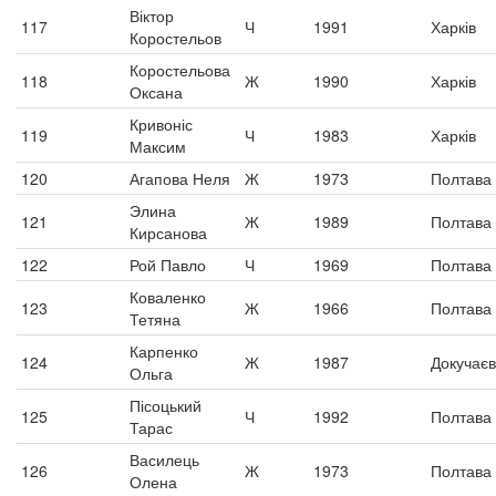
Віктор
117
Ч
1991
Харків
Коростельов
Коростельова
118
Ж
1990
Харків
Оксана
Кривоніс
119
Ч
1983
Харків
Максим
120
Агапова Неля
Ж
1973
Полтава
Элина
121
Ж
1989
Полтава
Кирсанова
122
Рой Павло
Ч
1969
Полтава
Коваленко
123
Ж
1966
Полтава
Тетяна
Карпенко
124
Ж
1987
Докучаєв
Ольга
Пісоцький
125
Ч
1992
Полтава
Тарас
Василець
126
Ж
1973
Полтава
Олена