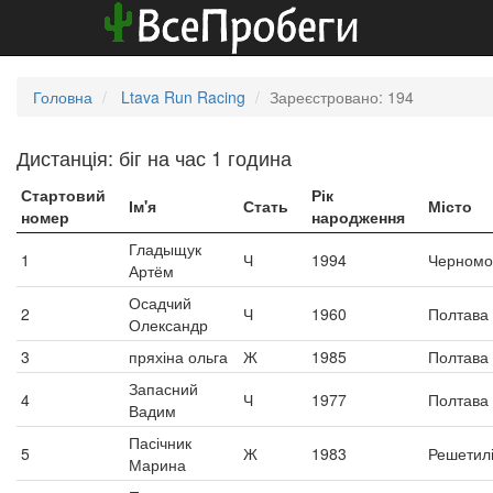
Головна
Ltava Run Racing
Зареєстровано: 194
Дистанція: біг на час 1 година
Стартовий
Рік
Ім'я
Стать
Місто
номер
народження
Гладыщук
1
Ч
1994
Черномо
Артём
Осадчий
2
Ч
1960
Полтава
Олександр
3
пряхіна ольга
Ж
1985
Полтава
Запасний
4
Ч
1977
Полтава
Вадим
Пасічник
5
Ж
1983
Решетилі
Марина