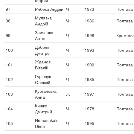
Мария
97
Рябека Андрій
Ч
1973
Полтава
Мулявка
98
Ч
1986
Полтава
Андрій
Заиченко
99
Ч
1996
Кременч
Антон
Добряк
100
Ч
1993
Полтава
Дмитро
Жданов
101
Ч
1990
Полтава
Віталій
Гурінчук
102
Ч
1985
Полтава
Олексій
Курганська
103
Ж
1997
Полтава
Анна
Кишко
104
Ч
1978
Полтава
Дмитрий
Nemashkalo
105
Ч
1995
Полтава
Dima