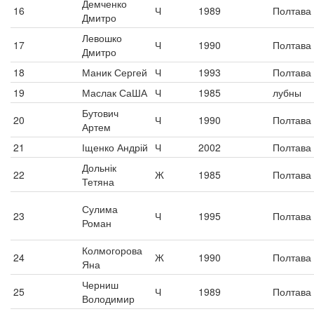
Демченко
16
Ч
1989
Полтава
Дмитро
Левошко
17
Ч
1990
Полтава
Дмитро
18
Маник Сергей
Ч
1993
Полтава
19
Маслак СаША
Ч
1985
лубны
Бутович
20
Ч
1990
Полтава
Артем
21
Іщенко Андрій
Ч
2002
Полтава
Дольнік
22
Ж
1985
Полтава
Тетяна
Сулима
23
Ч
1995
Полтава
Роман
Колмогорова
24
Ж
1990
Полтава
Яна
Черниш
25
Ч
1989
Полтава
Володимир