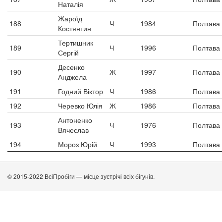
Наталія
Жароїд
188
Ч
1984
Полтава
Костянтин
Тертишник
189
Ч
1996
Полтава
Сергій
Десенко
190
Ж
1997
Полтава
Анджела
191
Годний Віктор
Ч
1986
Полтава
192
Черевко Юлія
Ж
1986
Полтава
Антоненко
193
Ч
1976
Полтава
Вячеслав
194
Мороз Юрій
Ч
1993
Полтава
© 2015-2022 ВсіПробіги — місце зустрічі всіх бігунів.