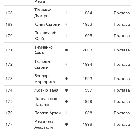
Роман
Тімченко
168
Ч
1984
Полтава
Дмитро
169
Кулик Євгеній
Ч
1983
Полтава
Пшеничний
170
Ч
1995
Полтава
Юрій
Тимченко
171
Ж
2003
Полтава
Анна
Ткаченко
172
Ч
1994
Полтава
Євгеній
Бондар
173
Ж
1993
Полтава
Маргарита
174
Жовнір Таня
Ж
1997
Полтава
Пастушенко
175
Ж
1989
Полтава
Наталія
176
Павлов Артем
Ч
1988
Полтава
Романова
177
Ж
1998
Полтава
Анастасія