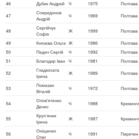
46
Дубик Андрей
Ч
1975
Полтава
Спиридонов
47
Ч
1969
Полтава
Андрій
Сергійчук
48
Ж
1999
Полтава
Софія
49
Князєва Ольга
Ж
1986
Полтава
50
Педич Сергій
Ч
1992
Полтава
51
Благодир Іван
Ч
1981
Полтава
Гладкохата
52
Ж
1989
Полтава
Ірина
Помазан
53
Ч
1972
Полтава
Віталій
Олов'ятенко
54
Ч
1988
Кременч
Денис
Круп‘яник
55
Ж
1987
Кременч
Ірина
Оніщенко
56
Ч
1991
Пирятин
Олег