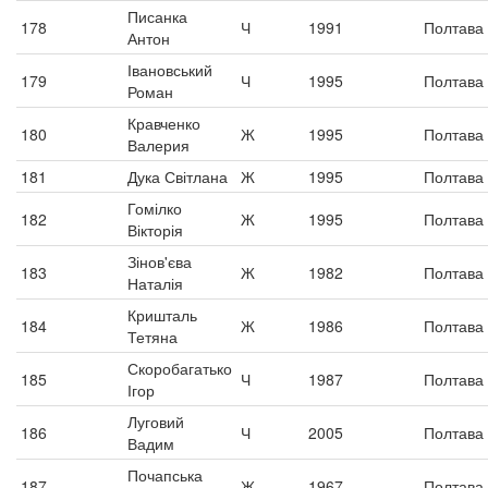
Писанка
178
Ч
1991
Полтава
Антон
Івановський
179
Ч
1995
Полтава
Роман
Кравченко
180
Ж
1995
Полтава
Валерия
181
Дука Світлана
Ж
1995
Полтава
Гомілко
182
Ж
1995
Полтава
Вікторія
Зінов'єва
183
Ж
1982
Полтава
Наталія
Кришталь
184
Ж
1986
Полтава
Тетяна
Скоробагатько
185
Ч
1987
Полтава
Ігор
Луговий
186
Ч
2005
Полтава
Вадим
Почапська
187
Ж
1967
Полтава