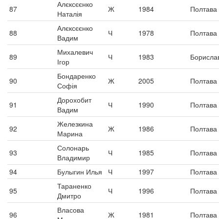
Алєксєєнко
87
Ж
1984
Полтава
Наталія
Алєксєєнко
88
Ч
1978
Полтава
Вадим
Михалевич
89
Ч
1983
Борисла
Ігор
Бондаренко
90
Ж
2005
Полтава
Софія
Дорохобит
91
Ч
1990
Полтава
Вадим
Железкина
92
Ж
1986
Полтава
Марина
Солонарь
93
Ч
1985
Полтава
Владимир
94
Булыгин Илья
Ч
1997
Полтава
Тараненко
95
Ч
1996
Полтава
Дмитро
Власова
96
Ж
1981
Полтава