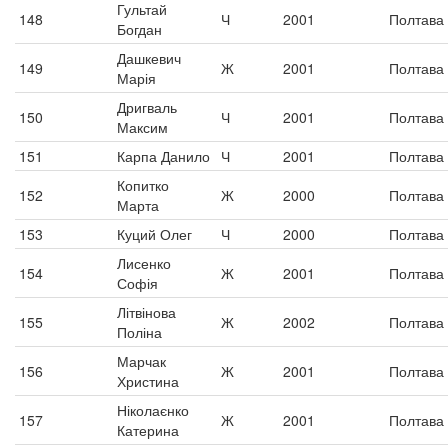
Гультай
148
Ч
2001
Полтава
Богдан
Дашкевич
149
Ж
2001
Полтава
Марія
Дригваль
150
Ч
2001
Полтава
Максим
151
Карпа Данило
Ч
2001
Полтава
Копитко
152
Ж
2000
Полтава
Марта
153
Куций Олег
Ч
2000
Полтава
Лисенко
154
Ж
2001
Полтава
Софія
Літвінова
155
Ж
2002
Полтава
Поліна
Марчак
156
Ж
2001
Полтава
Христина
Ніколаєнко
157
Ж
2001
Полтава
Катерина