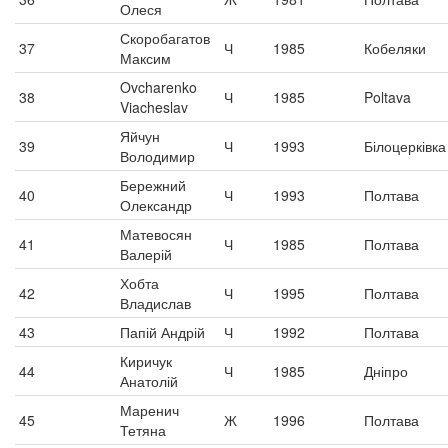
Олеся
Скоробагатов
37
Ч
1985
Кобеляки
Максим
Ovcharenko
38
Ч
1985
Poltava
Viacheslav
Яйчун
39
Ч
1993
Білоцерківка
Володимир
Бережний
40
Ч
1993
Полтава
Олександр
Матевосян
41
Ч
1985
Полтава
Валерій
Хобта
42
Ч
1995
Полтава
Владислав
43
Папій Андрій
Ч
1992
Полтава
Киричук
44
Ч
1985
Дніпро
Анатолій
Маренич
45
Ж
1996
Полтава
Тетяна