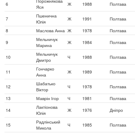
Порожнякова
6
Ж
1988
Полтава
Яся
Пшенична
7
Ж
1991
Полтава
Юлія
8
Маслова Анна
Ж
1978
Полтава
Мельничук
9
Ж
1984
Полтава
Марина
Мельничук
10
Ч
1988
Полтава
Дмитро
Гончарко
11
Ж
1989
Полтава
Анна
Шабатько
12
Ч
1978
Полтава
Віктор
13
Маврін Ігор
Ч
1981
Полтава
Лактіонова
14
Ж
1976
Дніпро
Юлія
Радлінський
15
Ч
1985
Полтава
Микола