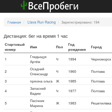
Главная
Ltava Run Racing
Зарегистрировано: 194
Дистанция: бег на время 1 час
Стартовый
Год
Имя
Пол
Город
номер
рождения
Гладыщук
1
Ч
1994
Черноморск
Артём
Осадчий
2
Ч
1960
Полтава
Олександр
3
пряхіна ольга
Ж
1985
Полтава
Запасний
4
Ч
1977
Полтава
Вадим
Пасічник
5
Ж
1983
Решетилівка
Марина