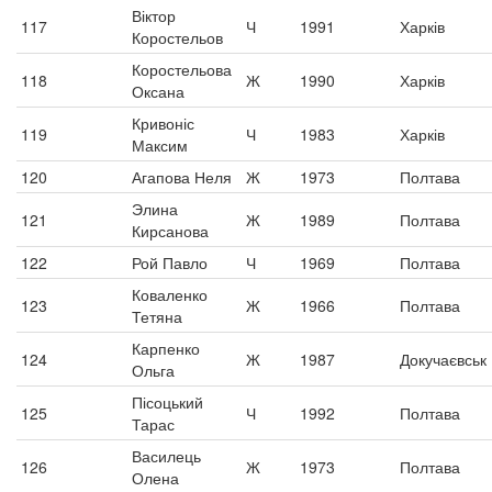
Віктор
117
Ч
1991
Харків
Коростельов
Коростельова
118
Ж
1990
Харків
Оксана
Кривоніс
119
Ч
1983
Харків
Максим
120
Агапова Неля
Ж
1973
Полтава
Элина
121
Ж
1989
Полтава
Кирсанова
122
Рой Павло
Ч
1969
Полтава
Коваленко
123
Ж
1966
Полтава
Тетяна
Карпенко
124
Ж
1987
Докучаєвськ
Ольга
Пісоцький
125
Ч
1992
Полтава
Тарас
Василець
126
Ж
1973
Полтава
Олена