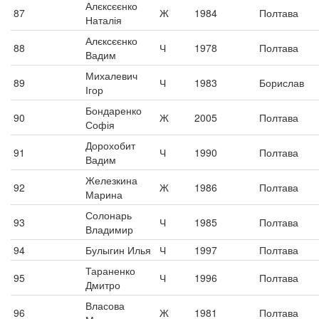
Алєксєєнко
87
Ж
1984
Полтава
Наталія
Алєксєєнко
88
Ч
1978
Полтава
Вадим
Михалевич
89
Ч
1983
Борислав
Ігор
Бондаренко
90
Ж
2005
Полтава
Софія
Дорохобит
91
Ч
1990
Полтава
Вадим
Железкина
92
Ж
1986
Полтава
Марина
Солонарь
93
Ч
1985
Полтава
Владимир
94
Булыгин Илья
Ч
1997
Полтава
Тараненко
95
Ч
1996
Полтава
Дмитро
Власова
96
Ж
1981
Полтава