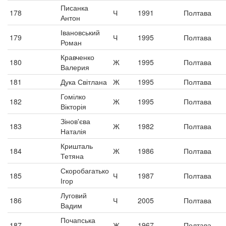
Писанка
178
Ч
1991
Полтава
Антон
Івановський
179
Ч
1995
Полтава
Роман
Кравченко
180
Ж
1995
Полтава
Валерия
181
Дука Світлана
Ж
1995
Полтава
Гомілко
182
Ж
1995
Полтава
Вікторія
Зінов'єва
183
Ж
1982
Полтава
Наталія
Кришталь
184
Ж
1986
Полтава
Тетяна
Скоробагатько
185
Ч
1987
Полтава
Ігор
Луговий
186
Ч
2005
Полтава
Вадим
Почапська
187
Ж
1967
Полтава