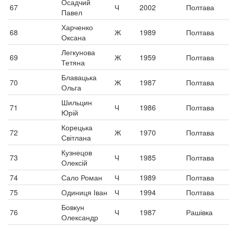
Осадчий
67
Ч
2002
Полтава
Павел
Харченко
68
Ж
1989
Полтава
Оксана
Легкунова
69
Ж
1959
Полтава
Тетяна
Блавацька
70
Ж
1987
Полтава
Ольга
Шильцин
71
Ч
1986
Полтава
Юрій
Корецька
72
Ж
1970
Полтава
Світлана
Кузнецов
73
Ч
1985
Полтава
Олексій
74
Сало Роман
Ч
1989
Полтава
75
Одиниця Іван
Ч
1994
Полтава
Бовкун
76
Ч
1987
Рашівка
Олександр