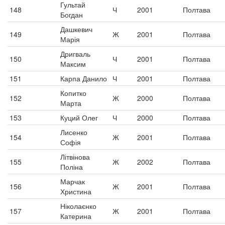
Гультай
148
Ч
2001
Полтава
Богдан
Дашкевич
149
Ж
2001
Полтава
Марія
Дригваль
150
Ч
2001
Полтава
Максим
151
Карпа Данило
Ч
2001
Полтава
Копитко
152
Ж
2000
Полтава
Марта
153
Куций Олег
Ч
2000
Полтава
Лисенко
154
Ж
2001
Полтава
Софія
Літвінова
155
Ж
2002
Полтава
Поліна
Марчак
156
Ж
2001
Полтава
Христина
Ніколаєнко
157
Ж
2001
Полтава
Катерина