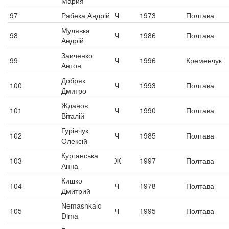
Мария
97
Рябека Андрій
Ч
1973
Полтава
Мулявка
98
Ч
1986
Полтава
Андрій
Заиченко
99
Ч
1996
Кременчук
Антон
Добряк
100
Ч
1993
Полтава
Дмитро
Жданов
101
Ч
1990
Полтава
Віталій
Гурінчук
102
Ч
1985
Полтава
Олексій
Курганська
103
Ж
1997
Полтава
Анна
Кишко
104
Ч
1978
Полтава
Дмитрий
Nemashkalo
105
Ч
1995
Полтава
Dima