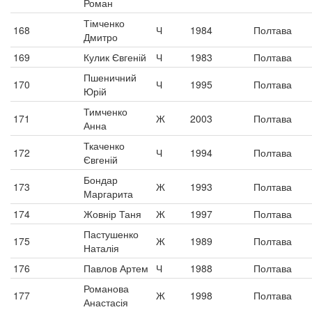
Роман
Тімченко
168
Ч
1984
Полтава
Дмитро
169
Кулик Євгеній
Ч
1983
Полтава
Пшеничний
170
Ч
1995
Полтава
Юрій
Тимченко
171
Ж
2003
Полтава
Анна
Ткаченко
172
Ч
1994
Полтава
Євгеній
Бондар
173
Ж
1993
Полтава
Маргарита
174
Жовнір Таня
Ж
1997
Полтава
Пастушенко
175
Ж
1989
Полтава
Наталія
176
Павлов Артем
Ч
1988
Полтава
Романова
177
Ж
1998
Полтава
Анастасія