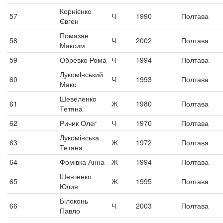
Корнієнко
57
Ч
1990
Полтава
Євген
Помазан
58
Ч
2002
Полтава
Максим
59
Обревко Рома
Ч
1994
Полтава
Лукомiнський
60
Ч
1993
Полтава
Макс
Шевеленко
61
Ж
1980
Полтава
Тетяна
62
Ричик Олег
Ч
1970
Полтава
Лукомінська
63
Ж
1972
Полтава
Тетяна
64
Фомівка Анна
Ж
1994
Полтава
Шевченко
65
Ж
1995
Полтава
Юлия
Білоконь
66
Ч
2003
Полтава
Павло