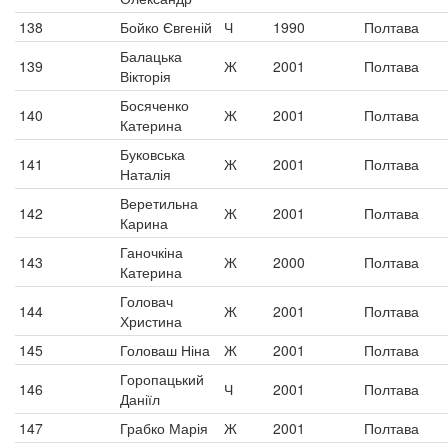
138
Бойко Євгеній
Ч
1990
Полтава
Балацька
139
Ж
2001
Полтава
Вікторія
Босяченко
140
Ж
2001
Полтава
Катерина
Буковська
141
Ж
2001
Полтава
Наталія
Веретильна
142
Ж
2001
Полтава
Карина
Ганочкіна
143
Ж
2000
Полтава
Катерина
Головач
144
Ж
2001
Полтава
Христина
145
Головаш Ніна
Ж
2001
Полтава
Горопацький
146
Ч
2001
Полтава
Даніїл
147
Грабко Марія
Ж
2001
Полтава