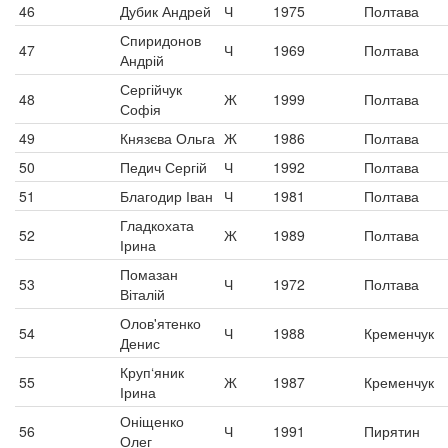
46
Дубик Андрей
Ч
1975
Полтава
Спиридонов
47
Ч
1969
Полтава
Андрій
Сергійчук
48
Ж
1999
Полтава
Софія
49
Князєва Ольга
Ж
1986
Полтава
50
Педич Сергій
Ч
1992
Полтава
51
Благодир Іван
Ч
1981
Полтава
Гладкохата
52
Ж
1989
Полтава
Ірина
Помазан
53
Ч
1972
Полтава
Віталій
Олов'ятенко
54
Ч
1988
Кременчук
Денис
Круп‘яник
55
Ж
1987
Кременчук
Ірина
Оніщенко
56
Ч
1991
Пирятин
Олег