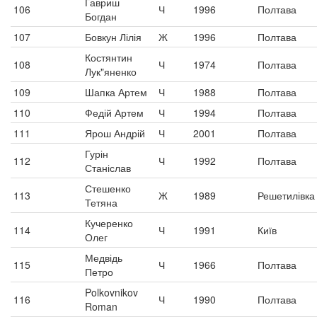
Гавриш
106
Ч
1996
Полтава
Богдан
107
Бовкун Лілія
Ж
1996
Полтава
Костянтин
108
Ч
1974
Полтава
Лук"яненко
109
Шапка Артем
Ч
1988
Полтава
110
Федій Артем
Ч
1994
Полтава
111
Ярош Андрій
Ч
2001
Полтава
Гурін
112
Ч
1992
Полтава
Станіслав
Стешенко
113
Ж
1989
Решетилівка
Тетяна
Кучеренко
114
Ч
1991
Київ
Олег
Медвідь
115
Ч
1966
Полтава
Петро
Polkovnikov
116
Ч
1990
Полтава
Roman