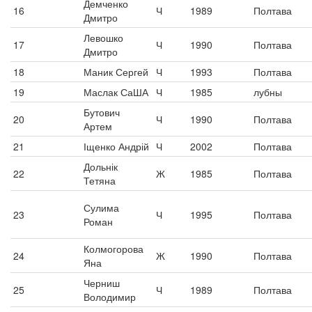
Демченко
16
Ч
1989
Полтава
Дмитро
Левошко
17
Ч
1990
Полтава
Дмитро
18
Маник Сергей
Ч
1993
Полтава
19
Маслак СаША
Ч
1985
лубны
Бутович
20
Ч
1990
Полтава
Артем
21
Іщенко Андрій
Ч
2002
Полтава
Дольнік
22
Ж
1985
Полтава
Тетяна
Сулима
23
Ч
1995
Полтава
Роман
Колмогорова
24
Ж
1990
Полтава
Яна
Черниш
25
Ч
1989
Полтава
Володимир