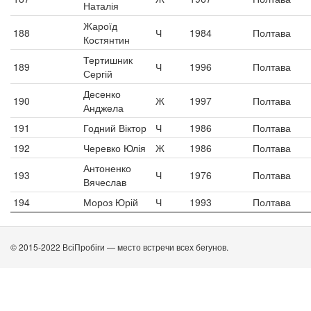
Наталія
Жароїд
188
Ч
1984
Полтава
Костянтин
Тертишник
189
Ч
1996
Полтава
Сергій
Десенко
190
Ж
1997
Полтава
Анджела
191
Годний Віктор
Ч
1986
Полтава
192
Черевко Юлія
Ж
1986
Полтава
Антоненко
193
Ч
1976
Полтава
Вячеслав
194
Мороз Юрій
Ч
1993
Полтава
© 2015-2022 ВсіПробіги — место встречи всех бегунов.