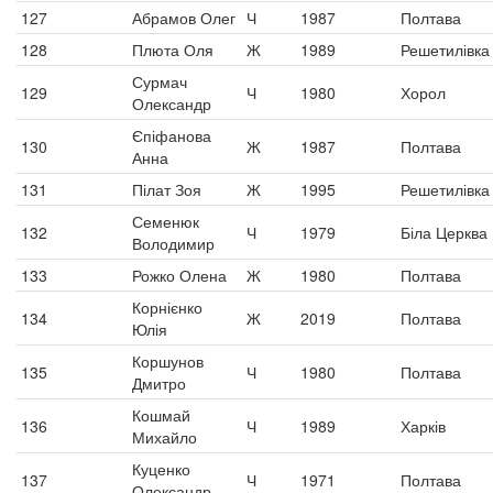
127
Абрамов Олег
Ч
1987
Полтава
128
Плюта Оля
Ж
1989
Решетилівка
Сурмач
129
Ч
1980
Хорол
Олександр
Єпіфанова
130
Ж
1987
Полтава
Анна
131
Пілат Зоя
Ж
1995
Решетилівка
Семенюк
132
Ч
1979
Біла Церква
Володимир
133
Рожко Олена
Ж
1980
Полтава
Корнієнко
134
Ж
2019
Полтава
Юлія
Коршунов
135
Ч
1980
Полтава
Дмитро
Кошмай
136
Ч
1989
Харків
Михайло
Куценко
137
Ч
1971
Полтава
Олександр