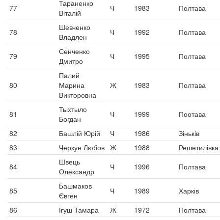
Тараненко
77
Ч
1983
Полтава
Віталій
Шевченко
78
Ч
1992
Полтава
Владлен
Сенченко
79
Ч
1995
Полтава
Дмитро
Палий
80
Марина
Ж
1983
Полтава
Викторовна
Тыхтыло
81
Ч
1999
Поотава
Богдан
82
Башлій Юрій
Ч
1986
Зіньків
83
Черкун Любов
Ж
1988
Решетилівка
Швець
84
Ч
1996
Полтава
Олександр
Башмаков
85
Ч
1989
Харків
Євген
86
Ігуш Тамара
Ж
1972
Полтава