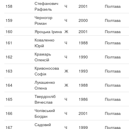
Стефанович
158
Ч
2001
Полтава
Рафаель
Черногор
159
Ч
2000
Полтава
Роман
160
Яроцька Ірина
Ж
2001
Полтава
Коваленко
161
Ч
1988
Полтава
Юрій
Крамарь
162
Ч
1990
Полтава
Олексій
Кривоносова
163
Ж
1993
Полтава
Софія
Лукашенко
164
Ж
1988
Полтава
Олена
Твердохліб
165
Ч
1986
Полтава
Вячеслав
Чопівський
166
Ч
2001
Полтава
Богдан
Садовий
167
Ч
1999
Полтава