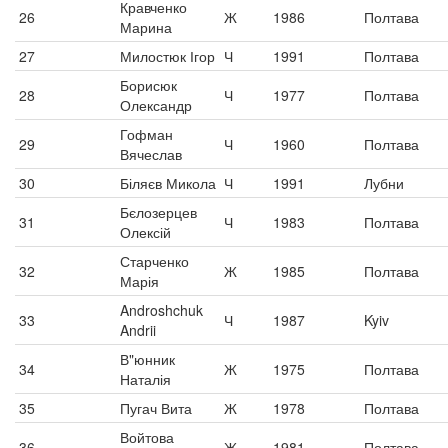
Кравченко
26
Ж
1986
Полтава
Марина
27
Милостюк Ігор
Ч
1991
Полтава
Борисюк
28
Ч
1977
Полтава
Олександр
Гофман
29
Ч
1960
Полтава
Вячеслав
30
Біляєв Микола
Ч
1991
Лубни
Бєлозерцев
31
Ч
1983
Полтава
Олексій
Старченко
32
Ж
1985
Полтава
Марія
Androshchuk
33
Ч
1987
Kyiv
Andrii
В"юнник
34
Ж
1975
Полтава
Наталія
35
Пугач Вита
Ж
1978
Полтава
Войтова
36
Ж
1981
Полтава