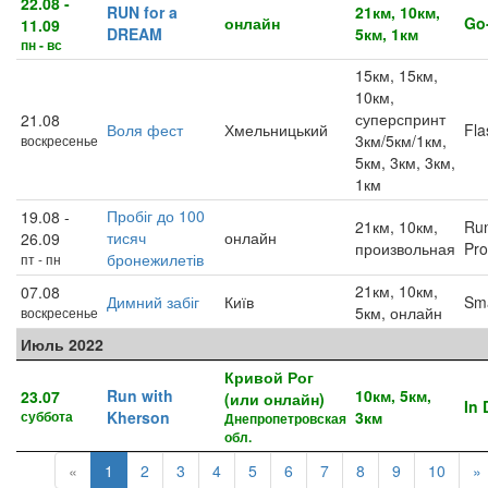
22.08 -
RUN for a
21км, 10км,
онлайн
Go
11.09
DREAM
5км, 1км
пн - вс
15км, 15км,
10км,
суперспринт
21.08
Воля фест
Хмельницький
Fl
3км/5км/1км,
воскресенье
5км, 3км, 3км,
1км
Пробіг до 100
19.08 -
21км, 10км,
Run
тисяч
онлайн
26.09
произвольная
Pro
бронежилетів
пт - пн
21км, 10км,
07.08
Димний забіг
Київ
Sm
5км, онлайн
воскресенье
Июль 2022
Кривой Рог
Run with
10км, 5км,
23.07
(или онлайн)
In 
суббота
Kherson
3км
Днепропетровская
обл.
«
1
2
3
4
5
6
7
8
9
10
»