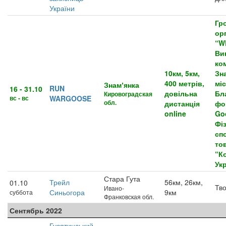
України
Гр
орг
“W
Ви
ко
10км, 5км,
Зн
400 метрів,
міс
Знамʼянка
RUN
16 - 31.10
довільна
Бл
Кировоградская
вс - вс
WARGOOSE
обл.
дистанція
фо
online
Go
Фі
сп
то
“К
Ук
Стара Гута
Трейл
56км, 26км,
01.10
Тв
Ивано-
Синьогора
9км
суббота
Франковская обл.
Сентябрь 2022
Гусятинський