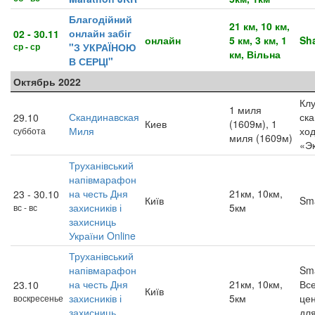
Благодійний
21 км, 10 км,
онлайн забіг
02 - 30.11
онлайн
5 км, 3 км, 1
Sh
ср - ср
"З УКРАЇНОЮ
км, Вільна
В СЕРЦІ"
Октябрь 2022
Кл
1 миля
Скандинавская
ск
29.10
Киев
(1609м), 1
Миля
хо
суббота
миля (1609м)
«Э
Труханівський
напівмарафон
на честь Дня
21км, 10км,
23 - 30.10
Київ
Sm
захисників і
5км
вс - вс
захисниць
України Online
Труханівський
напівмарафон
Sma
на честь Дня
21км, 10км,
Все
23.10
Київ
захисників і
5км
це
воскресенье
захисниць
для