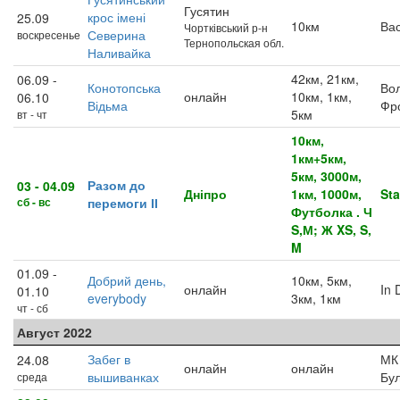
Гусятин
крос імені
25.09
10км
Вас
Чортківський р-н
Северина
воскресенье
Тернопольская обл.
Наливайка
42км, 21км,
06.09 -
Конотопська
Во
онлайн
10км, 1км,
06.10
Відьма
Фро
5км
вт - чт
10км,
1км+5км,
5км, 3000м,
Разом до
03 - 04.09
Дніпро
1км, 1000м,
Sta
сб - вс
перемоги ІІ
Футболка . Ч
S,М; Ж XS, S,
M
01.09 -
Добрий день,
10км, 5км,
онлайн
In 
01.10
everybody
3км, 1км
чт - сб
Август 2022
Забег в
МК
24.08
онлайн
онлайн
вышиванках
Бу
среда