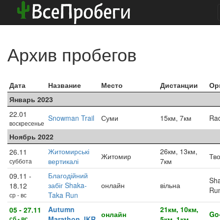
Архив пробегов
Дата
Название
Место
Дистанции
Ор
Январь 2023
22.01
Snowman Trail
Суми
15км, 7км
Rac
воскресенье
Ноябрь 2022
Житомирські
26км, 13км,
26.11
Житомир
Тв
вертикалі
7км
суббота
Благодійний
09.11 -
Sh
забіг Shaka-
онлайн
вільна
18.12
Ru
Taka Run
ср - вс
Autumn
21км, 10км,
05 - 27.11
онлайн
Go
сб - вс
Marathon JKR
5км, 1км