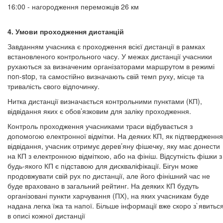
16:00 - нагородження переможців 26 км
4. Умови проходження дистанцій
Завданням учасника є проходження всієї дистанції в рамках
встановленого контрольного часу. У межах дистанції учасники
рухаються за визначеним організаторами маршрутом в режимі
non-stop, та самостійно визначають свій темп руху, місце та
тривалість свого відпочинку.
Нитка дистанції визначається контрольними пунктами (КП),
відвідання яких є обов’язковим для заліку проходження.
Контроль проходження учасниками траси відбувається з
допомогою електронної відмітки. На деяких КП, як підтвердження
відвідання, учасник отримує дерев’яну фішечку, яку має донести
на КП з електронною відміткою, або на фініш. Відсутність фішки з
будь-якого КП є підставою для дискваліфікації. Бігун може
продовжувати свій рух по дистанції, але його фінішний час не
буде враховано в загальний рейтинг. На деяких КП будуть
організовані пункти харчування (ПХ), на яких учасникам буде
надана легка їжа та напої. Більше інформації вже скоро з`явитьс
в описі кожної дистанції