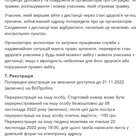
травми, розташування і номер учасника, який отримав травму.
Учасник, який вирішив зійти з дистанції через стан здоров’я чи інш
причини, зобов’язаний одразу попередити про це організаторів.
Сходження з дистанції має відбуватися, наскільки це можливо, на
контрольних пунктах.
Організатори, волонтери та залучені працівники служби з
надзвичайних ситуацій мають право зупиняти, перевіряти стан
здоров’я учасника у будь-який момент забігу і знімати учасника з
дистанції, якщо є вірогідність небезпеки для його здоров’я або
порушення правил забігу.
7. Реєстрація
Попередня реєстрація на змагання доступна до 21.11.2022
(включно) на ВсіПробіги.
Перереєстрація на іншу особу. Стартовий номер може бути
перереєстрований на іншу особу безкоштовно до 08
листопада 2022 року (включно), після цієї дати послуга
перереєстрації на іншу особу платна, вартість - 100 грн.
Перереєстрація на іншу людину можлива не пізніше 22
листопада 2022 року 18:00, для цього треба написати листа у
довільній формі на електронну адресу