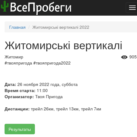
To
na
Главная
Житомирські вертикалі 2022
Житомирські вертикалі
Житомир
905
#твояпригода #твояпригода2022
Дата:
26 ноября 2022 года, суббота
Время старта:
11:00
Организатор:
Твоя Пригода
Дистанции:
трейл 26км, трейл 13км, трейл 7км
Результаты