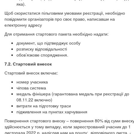
яка).
Щоб скористатися пільговими умовами реєстрації, необхідно
повідомити організаторів про своє право, написавши на
електронну адресу
Для отримання стартового пакета необхідно надати:
документ, що підтверджує особу
розписку відповідальності
обов’язкове спорядження.
7.2. Стартовий внесок
Стартовий внесок включає:
номер учасника
чіпова система
медаль фінішера (гарантована медаль при реєстрації до
08.11.22 включно)
витрати на підготовку траси
підживлення на пунктах харчування
Повернення стартового внеску – повернення 80% від суми внеск
здійснюється у тому випадку, коли зареєстрований учасник до 1
листопада 2022 р. надіслав нам на пошту: відповідного листа. -