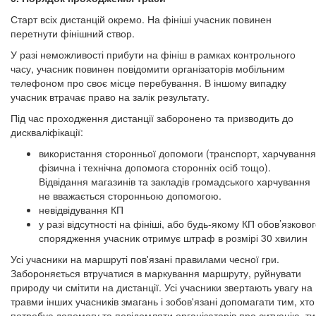
Старт всіх дистанцій окремо. На фініші учасник повинен
перетнути фінішний створ.
У разі неможливості прибути на фініш в рамках контрольного
часу, учасник повинен повідомити організаторів мобільним
телефоном про своє місце перебування. В іншому випадку
учасник втрачає право на залік результату.
Під час проходження дистанції заборонено та призводить до
дискваліфікації:
використання сторонньої допомоги (транспорт, харчування
фізична і технічна допомога сторонніх осіб тощо).
Відвідання магазинів та закладів громадського харчування
не вважається сторонньою допомогою.
невідвідування КП
у разі відсутності на фініші, або будь-якому КП обов’язково
спорядження учасник отримує штраф в розмірі 30 хвилин
Усі учасники на маршруті пов'язані правилами чесної гри.
Забороняється втручатися в маркування маршруту, руйнувати
природу чи смітити на дистанції. Усі учасники звертають увагу на
травми інших учасників змагань і зобов'язані допомагати тим, хто
потребує допомогу та повідомляти організаторів про ситуацію, т