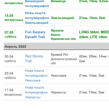
Винницкий
Винница
21км, 10км, 4,2км
воскресенье
полумарафон
Нова пошта
15.05
полумарафон
Хмельницкий
21км, 10км, 5км
воскресенье
Хмельницкий
Яремче
Fun Karpaty
LONG 58km, MID
07.05
Ивано-
суббота
Dynafit Trail
33km, LITE 19km
Франковская обл.
Апрель 2022
Кривой Рог
Red Stones
42км, 28км, 14км, 
30.04
Днепропетровская
Trail
2км
суббота
обл.
Нова пошта
23.04
полумарафон
Николаев
21км, 10км, 5км
суббота
Николаев
Нова пошта
17.04
полумарафон
Черкассы
21км, 10км, 5км
воскресенье
Черкассы