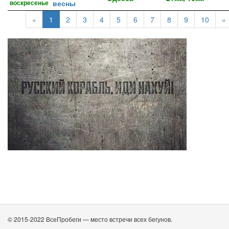
воскресенье
весны
«
1
2
3
4
5
6
7
8
9
10
»
© 2015-2022 ВсеПробеги — место встречи всех бегунов.