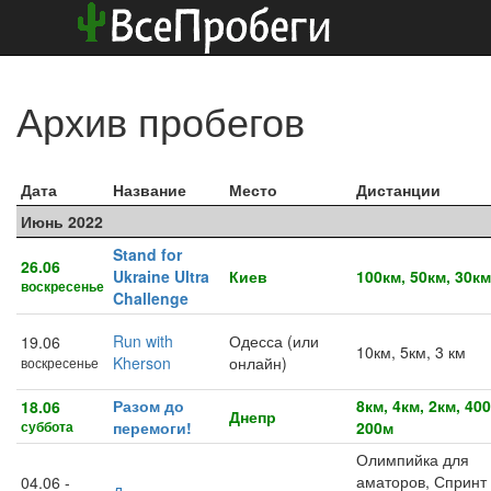
Архив пробегов
Дата
Название
Место
Дистанции
Июнь 2022
Stand for
26.06
Ukraine Ultra
Киев
100км, 50км, 30км
воскресенье
Challenge
Run with
Одесса (или
19.06
10км, 5км, 3 км
Kherson
онлайн)
воскресенье
Разом до
8км, 4км, 2км, 400
18.06
Днепр
суббота
перемоги!
200м
Олимпийка для
аматоров, Спринт
04.06 -