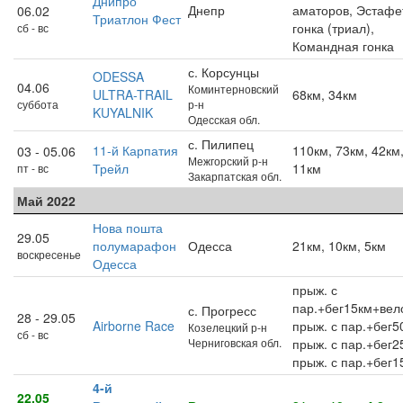
Днипро
Днепр
аматоров, Эстафе
06.02
Триатлон Фест
гонка (триал),
сб - вс
Командная гонка
с. Корсунцы
ODESSA
04.06
Коминтерновский
ULTRA-TRAIL
68км, 34км
суббота
р-н
KUYALNIK
Одесская обл.
с. Пилипец
11-й Карпатия
110км, 73км, 42км,
03 - 05.06
Межгорский р-н
Трейл
11км
пт - вс
Закарпатская обл.
Май 2022
Нова пошта
29.05
полумарафон
Одесса
21км, 10км, 5км
воскресенье
Одесса
прыж. с
пар.+бег15км+вел
с. Прогресс
28 - 29.05
Airborne Race
прыж. с пар.+бег5
Козелецкий р-н
сб - вс
Черниговская обл.
прыж. с пар.+бег2
прыж. с пар.+бег1
4-й
22.05