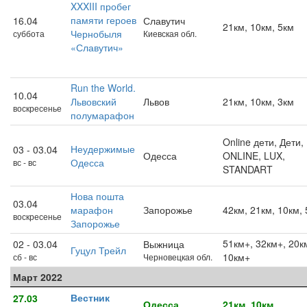
XXXIII пробег
памяти героев
16.04
Славутич
21км, 10км, 5км
Чернобыля
суббота
Киевская обл.
«Славутич»
Run the World.
10.04
Львовский
Львов
21км, 10км, 3км
воскресенье
полумарафон
Online дети, Дети,
Неудержимые
03 - 03.04
Одесса
ONLINE, LUX,
Одесса
вс - вс
STANDART
Нова пошта
03.04
марафон
Запорожье
42км, 21км, 10км,
воскресенье
Запорожье
51км+, 32км+, 20к
02 - 03.04
Выжница
Гуцул Трейл
10км+
сб - вс
Черновецкая обл.
Март 2022
Вестник
27.03
Одесса
21км, 10км