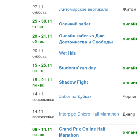
27.11
Житомирские вертикали
Житом
суббота
25 - 30.11
Осенний забег
онлай
чт - вт
Онлайн забег ко Дню
20 - 21.11
онлай
сб - вс
Достоинства и Свободы
20.11
Wet Hills
суббота
15 - 25.11
Students' run day
онлай
пн - чт
15 - 21.11
Shadow Fight
онлай
пн - вс
14.11
Забег на Дубках
Черниг
воскресенье
14.11
Interpipe Dnipro Half Marathon
Днепр
воскресенье
Grand Prix Online Half
08 - 14.11
онлай
пн - вс
Marathon