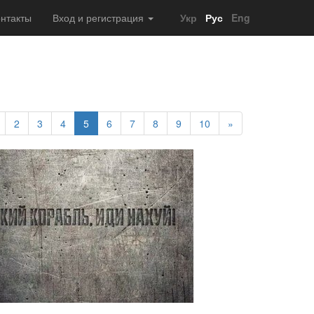
нтакты
Вход и регистрация
Укр
Рус
Eng
2
3
4
5
6
7
8
9
10
»