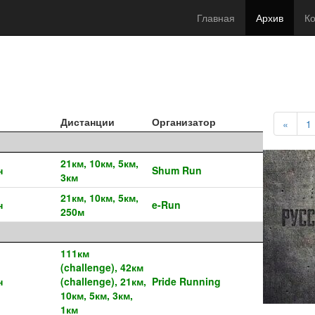
Главная
Архив
Ко
Дистанции
Организатор
«
1
21км, 10км, 5км,
н
Shum Run
3км
21км, 10км, 5км,
н
e-Run
250м
111км
(challenge), 42км
н
(challenge), 21км,
Pride Running
10км, 5км, 3км,
1км