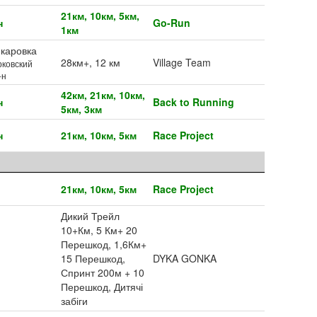
21км, 10км, 5км,
н
Go-Run
1км
каровка
28км+, 12 км
Village Team
ковский
-н
42км, 21км, 10км,
н
Back to Running
5км, 3км
н
21км, 10км, 5км
Race Project
21км, 10км, 5км
Race Project
Дикий Трейл
10+Км, 5 Км+ 20
Перешкод, 1,6Км+
15 Перешкод,
DYKA GONKA
Спринт 200м + 10
Перешкод, Дитячі
забіги