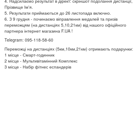
4. Надсилаємо результат в дірект: скріншот подолання дистанції,
Прізвище Ім'я.
5. Результати приймаються до 26 листопада включно.
6. З 9 грудня - починаємо віправлення медалей та призів
переможцям (на дистанціях 5,10,21км) від нашого офіційного
партнера інтернет магазина F.UA !
Telegram: 095-118-58-60
Переможці на дистанціях (5км,10км,21км) отримають подарунки:
1 місце - Смарт-годинник
2 місце - Мультивітамінний Комплекс
3 місце - Набір фітнес еспандерів