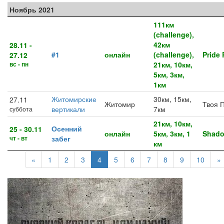
Ноябрь 2021
111км
(challenge),
42км
28.11 -
#1
онлайн
(challenge),
Pride
27.12
вс - пн
21км, 10км,
5км, 3км,
1км
Житомирские
30км, 15км,
27.11
Житомир
Твоя 
вертикали
7км
суббота
21км, 10км,
Осенний
25 - 30.11
онлайн
5км, 3км, 1
Shad
чт - вт
забег
км
«
1
2
3
4
5
6
7
8
9
10
»