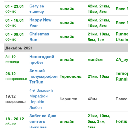
Бегу за
42км, 21км,
01 - 23.01
онлайн
Race P
сб - вс
тысячу
10км, 5км
Happy New
42км, 21км,
01 - 16.01
онлайн
Race P
сб - вс
Year
10км, 5км
Christmas
21км, 10км,
Runne
01 - 09.01
онлайн
сб - вс
Run
5км, 1км
Ukrai
Декабрь 2021
Новогодний
31.12
онлайн
мин5км
ZA_р
пятница
пробег
Зимний
Ternop
26.12
полумарафон
Тернополь
21км, 10км
воскресенье
Runni
TerRun
4-й Зимовий
Марафон
19.12
Чернигов
42км
Павло
Чернігів-
воскресенье
Любеч
Забег ко Дню
21км, 10км,
18 - 26.12
святого
онлайн
5км, 3км,
Forti
сб - вс
Николая
1км