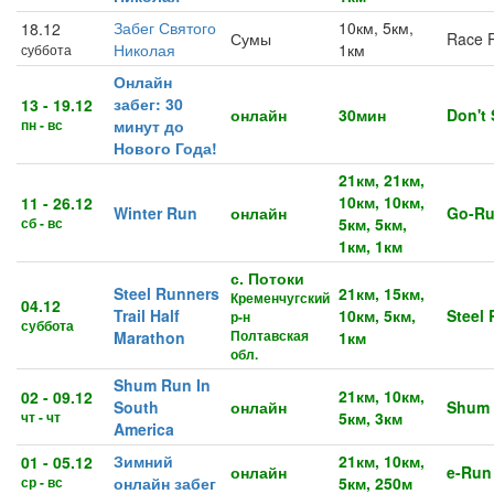
Забег Святого
10км, 5км,
18.12
Сумы
Race P
Николая
1км
суббота
Онлайн
забег: 30
13 - 19.12
онлайн
30мин
Don't
пн - вс
минут до
Нового Года!
21км, 21км,
10км, 10км,
11 - 26.12
Winter Run
онлайн
Go-R
сб - вс
5км, 5км,
1км, 1км
с. Потоки
Steel Runners
21км, 15км,
Кременчугский
04.12
Trail Half
10км, 5км,
Steel
р-н
суббота
Полтавская
Marathon
1км
обл.
Shum Run In
21км, 10км,
02 - 09.12
South
онлайн
Shum
чт - чт
5км, 3км
America
Зимний
21км, 10км,
01 - 05.12
онлайн
e-Run
ср - вс
онлайн забег
5км, 250м