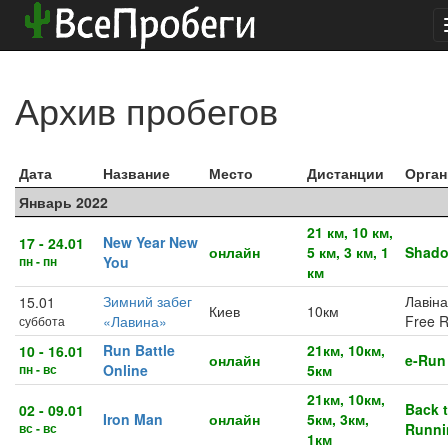
Архив пробегов
Дата
Название
Место
Дистанции
Орган
Январь 2022
21 км, 10 км,
New Year New
17 - 24.01
онлайн
5 км, 3 км, 1
Shad
пн - пн
You
км
Зимний забег
Лавіна
15.01
Киев
10км
«Лавина»
Free 
суббота
Run Battle
21км, 10км,
10 - 16.01
онлайн
e-Run
пн - вс
Online
5км
21км, 10км,
Back 
02 - 09.01
Iron Man
онлайн
5км, 3км,
вс - вс
Runni
1км