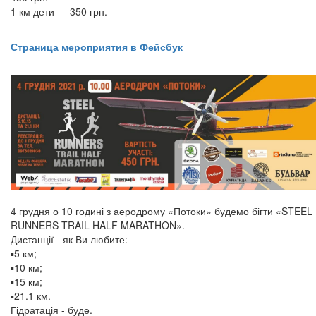
1 км дети — 350 грн.
Страница мероприятия в Фейсбук
4 грудня о 10 годині з аеродрому «Потоки» будемо бігти «STEEL
RUNNERS TRAIL HALF MARATHON».
Дистанції - як Ви любите:
▪️5 км;
▪️10 км;
▪️15 км;
▪️21.1 км.
Гідратація - буде.