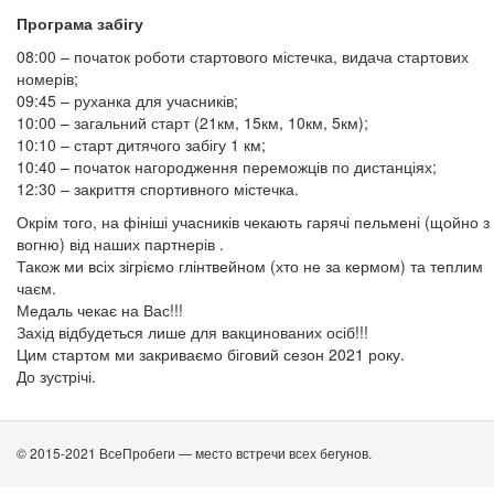
Програма забігу
08:00 – початок роботи стартового містечка, видача стартових
номерів;
09:45 – руханка для учасників;
10:00 – загальний старт (21км, 15км, 10км, 5км);
10:10 – старт дитячого забігу 1 км;
10:40 – початок нагородження переможців по дистанціях;
12:30 – закриття спортивного містечка.
Окрім того, на фініші учасників чекають гарячі пельмені (щойно з
вогню) від наших партнерів .
Також ми всіх зігріємо глінтвейном (хто не за кермом) та теплим
чаєм.
Медаль чекає на Вас!!!
Захід відбудеться лише для вакцинованих осіб!!!
Цим стартом ми закриваємо біговий сезон 2021 року.
До зустрічі.
© 2015-2021 ВсеПробеги — место встречи всех бегунов.