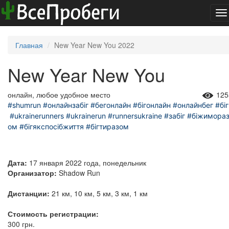
To
na
Главная
New Year New You 2022
New Year New You
онлайн, любое удобное место
125
#shumrun
#онлайнзабіг
#бегонлайн
#бігонлайн
#онлайнбег
#біг
#ukrainerunners
#ukrainerun
#runnersukraine
#забіг
#біжимора
ом
#бігякспосібжиття
#бігтиразом
Дата:
17 января 2022 года, понедельник
Организатор:
Shadow Run
Дистанции:
21 км, 10 км, 5 км, 3 км, 1 км
Стоимость регистрации:
300 грн.