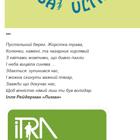
***
Пустельний берег. Жорстка трава,
Колючки, камені, та чагарник хирлявий
З квітами жовтими, що дивно пахли.
I неба вицвіла синява ...
Здається: зупинився час,
І можна скинути важкий тягар,
Завжди що докучає нас,
Щоб вічністю німий лиш ти був володар.
Ілля Рейдерман «Лиман»