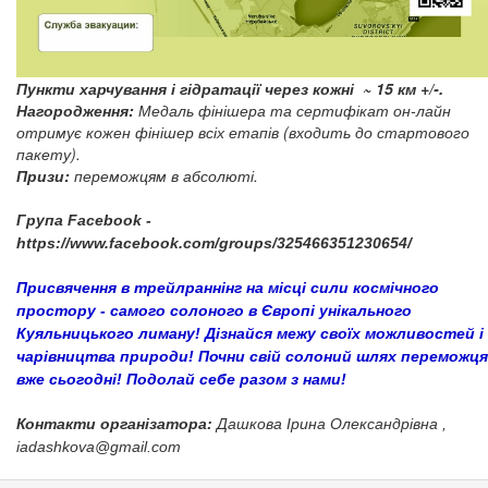
Пункти харчування і гідратації через кожні ~ 15 км +/-.
Нагородження:
Медаль фінішера та сертифікат он-лайн
отримує кожен фінішер всіх етапів (входить до стартового
пакету).
Призи:
переможцям в абсолюті.
Група Facebook -
https://www.facebook.com/groups/325466351230654/
Присвячення в трейлраннінг на місці сили космічного
простору - самого солоного в Європі унікального
Куяльницького лиману! Дізнайся межу своїх можливостей і
чарівництва природи! Почни свій солоний шлях переможця
вже сьогодні! Подолай себе разом з нами!
Контакти організатора:
Дашкова Ірина Олександрівна ,
iadashkova@gmail.com