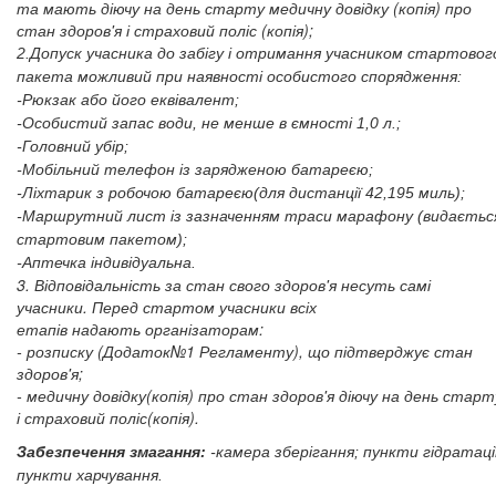
та мають діючу на день старту медичну довідку (копія) про
стан здоров'я і страховий поліс (копія);
2.Допуск учасника до забігу і отримання учасником стартовог
пакета можливий при наявності особистого спорядження:
-Рюкзак або його еквівалент;
-Особистий запас води, не менше в ємності 1,0 л.;
-Головний убір;
-Мобільний телефон із зарядженою батареєю;
-Ліхтарик з робочою батареєю(для дистанції 42,195 миль);
-Маршрутний лист із зазначенням траси марафону (видаєтьс
стартовим пакетом);
-Аптечка індивідуальна.
3. Відповідальність за стан свого здоров'я несуть самі
учасники. Перед стартом учасники всіх
етапів надають організаторам:
- розписку (Додаток№1 Регламенту), що підтверджує стан
здоров'я;
- медичну довідку(копія) про стан здоров'я діючу на день старт
і страховий поліс(копія).
Забезпечення змагання:
-камера зберігання; пункти гідратації
пункти харчування.