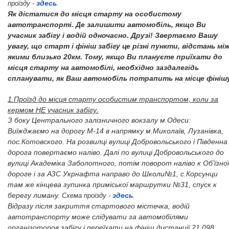
здесь
проїзду -
.
Як дістатися до місця старту на особистому
автотранспорті. Де залишити автомобіль, якщо Ви
учасник забігу і водій одночасно. Друзі! Звертаємо Вашу
увагу, що старт і фініш забігу це різні пункти, відстань мі
якими близько 20км. Тому, якщо Ви плануєте приїхати до
місця старту на автомобілі, необхідно заздалегідь
спланувати, як Ваш автомобіль потрапить на місце фінішу
Проїзд до місця старту особистим транспортом, коли за
1.
кермом НЕ учасник забігу.
З боку Центрального залізничного вокзалу м.Одеси:
Виїжджаємо на дорогу М-14 в напрямку м.Миколаїв, Лузанівка,
пос.Котовского. На розвилці вулиці Добровольського і Південна
дорога повертаємо наліво. Далі по вулиці Добровольського до
вулиці Академіка Заболотного, потім поворот наліво к Об’їзної
дороге і за АЗС Укрнафта направо до Школи№1, с.Корсунци
там же кінцева зупинка приміської маршрутки №31, спуск к
здесь
берегу лиману.
Схема проїзду -
.
Відразу після закриття стартового містечка, водій
автотранспорту може слідувати за автомобілями
організоторов забігу і переїхати на фініш дистанції 21,098