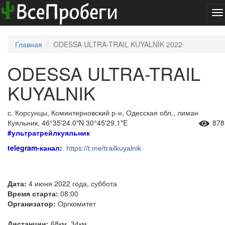
To
na
Главная
ODESSA ULTRA-TRAIL KUYALNIK 2022
ODESSA ULTRA-TRAIL
KUYALNIK
с. Корсунцы, Коминтерновский р-н, Одесская обл., лиман
Куяльник, 46°35'24.0"N 30°45'29.1"E
878
#ультратрейлкуяльник
telegram-канал:
https://t.me/trailkuyalnik
Дата:
4 июня 2022 года, суббота
Время старта:
08:00
Организатор:
Оргкомитет
Дистанции:
68км, 34км