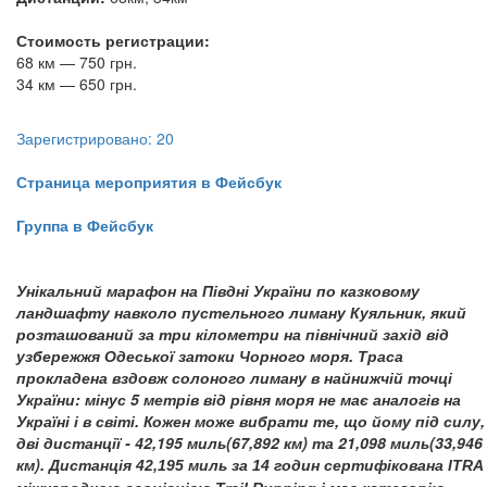
Стоимость регистрации:
68 км — 750 грн.
34 км — 650 грн.
Зарегистрировано: 20
Страница мероприятия в Фейсбук
Группа в Фейсбук
У
нікальний марафон на Півдні України по казковому
ландшафту навколо пустельного лиману Куяльник, який
розташований за три кілометри на північний захід від
узбережжя Одеської затоки Чорного моря. Траса
прокладена вздовж солоного лиману в найнижчій точці
України: мінус 5 метрів від рівня моря не має аналогів на
Україні і в світі. Кожен може вибрати те, що йому під силу,
дві дистанції - 42,195 миль(67,892 км) та 21,098 миль(33,946
км).
Дистанція 42,195 миль за 14 годин сертифікована ITRA 