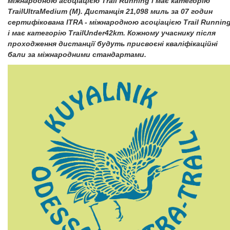
міжнародною асоціацією Trail Running і має категорію
TrailUltraMedium (M). Дистанція 21,098 миль за 07 годин
сертифікована ITRA - міжнародною асоціацією Trail Runnin
і має категорію TrailUnder42km. Кожному учаснику після
проходження дистанції будуть присвоєні кваліфікаційні
бали за міжнародними стандартами.