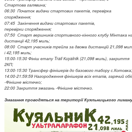
Стартова галявина;
06:30 Початок видачи
стартових пакетів, перевірка
спорядження;
07:45 Закінчення видачи стартових пакетів,
перевірки спорядження;
07:50 Старт вершників спортивного-кінного клубу Мінтака н
дистанції 42,195 миль;
08:00 Старт учасників трейла за двома дистанцій 21,098 мил
і 42,195 миль;
15:00-15:30 Фініш етапу Trail Кuyalnik (21,098 миль), закриття
2КП;
13:00-15:30 Трансфер фінішерів до базового табору с.Котовка
14:00-21:59:59 Нагородження фінішерів всіх етапів, гарячий обі
-Фінішне містечко;
22:00 Закриття змагань -Фінішне містечко.
Змагання проводяться на території Куяльницького лиману