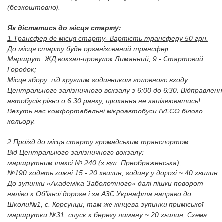
(безкоштовно).
Як дістатися до місця старту:
1.Трансфер до місця старту- Вартість трансферу 50 грн.
До місця старту буде організований трансфер.
Маршрут: ЖД вокзал-провулок Лиманний, 9 - Стартовий
Городок;
Місце збору: під круглим годинником головного входу
Центрального залізничного вокзалу з 6:00 до 6:30. Відправленн
автобусів рівно о 6:30 ранку, прохання не запізнюватись!
Везуть нас комфортабельні мікроавтобуси IVECO білого
кольору.
2.Проїзд до місця старту громадським транспортом.
Від Центрального залізничного вокзалу:
маршрутним таксі № 240 (з вул. Преображенська),
№190 ходять кожні 15 - 20 хвилин, годину у дорозі ~ 40 хвилин.
До зупинки «Академіка Заболотного» далі пішки поворот
наліво к Об’їзної дороге і за АЗС Укрнафта направо до
Школи№1, с. Корсунци, там же кінцева зупинки приміської
маршрутки №31, спуск к берегу лиману ~ 20 хвилин;
Схема