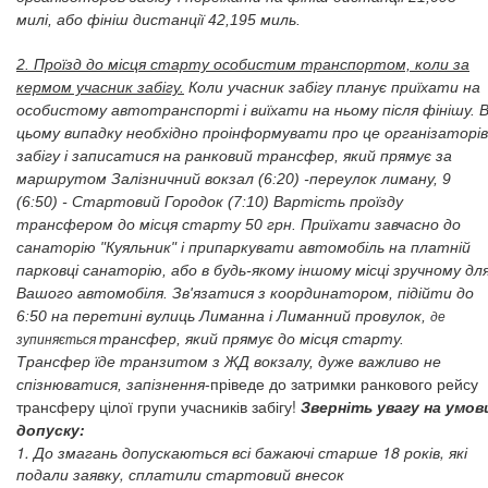
милі, або
фініш дистанції 42,195 миль.
2. Проїзд до місця старту особистим транспортом, коли за
кермом учасник забігу.
Коли учасник забігу планує приїхати на
особистому автотранспорті і виїхати на ньому після фінішу. 
цьому випадку необхідно проінформувати про це організаторів
забігу і записатися на ранковий трансфер, який прямує за
маршрутом Залізничний вокзал (6:20) -переулок лиману, 9
(6:50) - Стартовий Городок (7:10) Вартість проїзду
трансфером до місця старту 50 грн.
Приїхати завчасно до
санаторію "Куяльник" і припаркувати автомобіль на платній
парковці санаторію, або в будь-якому іншому місці зручному дл
Вашого автомобіля. Зв'язатися з координатором, підійти до
6:50 на перетині вулиць Лиманна і Лиманний провулок,
де
трансфер, який прямує до місця старту.
зупиняється
Трансфер
їде
транзитом з ЖД вокзалу, дуже важливо не
пріведе до затримки ранкового рейсу
спізнюватися,
запізнення
-
трансферу цілої групи учасників забігу!
Зверніть увагу на умов
допуску:
1. До змагань допускаються всі бажаючі старше 18 років, які
подали заявку, сплатили стартовий внесок