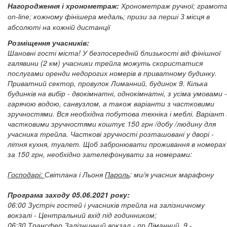
Нагородження і хронометраж:
Хронометраж ручної; грамот
on-line; кожному фінішера медаль; призи за перші 3 місця в
абсолюті на кожній дистанції
Розміщення учасників:
Шановні гості міста! У безпосередній близькості від фінішної
галявини (2 км) учасники трейла можуть скористатися
послугами оренди недорогих номерів в приватному будинку.
Приватний сектор, провулок Лиманний, будинок 9. Кілька
будинків на вибір - двокімнатні, однокімнатні, з усіма умовами -
гарячою водою, санвузлом, а також варіанти з частковими
зручностями. Вся необхідна побутова техніка і меблі. Варіант 
частковими зручностями коштує 150 грн /добу /людину для
учасника трейла.
Часткові зручності розташовані у дворі -
літня кухня, туалет. Щоб забронювати проживання в номерах
за 150 грн, необхідно зателефонувати за номерами:
Господарі:
Світлана і Льоня
Пароль
: ми/я учасник марафону
Програма заходу 05.06.2021 року:
06:00 Зустріч гостей і учасників трейла на залізничному
вокзалі - Центральний вхід під годинником;
06:30 Трансфер Залізничний вокзал - пр.Ліманний, 9 -