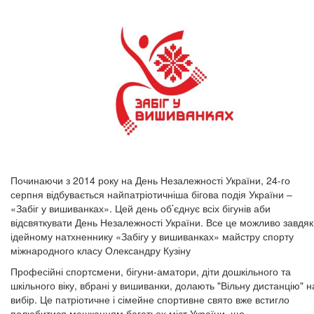
Починаючи з 2014 року на День Незалежності України, 24-го
серпня відбувається найпатріотичніша бігова подія України –
«Забіг у вишиванках». Цей день об’єднує всіх бігунів аби
відсвяткувати День Незалежності України. Все це можливо завдя
ідейному натхненнику «Забігу у вишиванках» майстру спорту
міжнародного класу Олександру Кузіну
Професійні спортсмени, бігуни-аматори, діти дошкільного та
шкільного віку, вбрані у вишиванки, долають "Вільну дистанцію" н
вибір. Це патріотичне і сімейне спортивне свято вже встигло
полюбитися мешканцям багатьох міст України, що