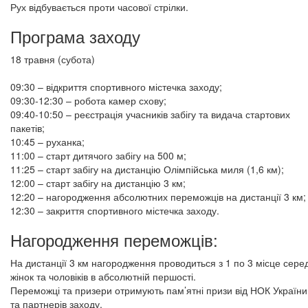
Рух відбувається проти часової стрілки.
Програма заходу
18 травня (субота)
09:30 – відкриття спортивного містечка заходу;
09:30-12:30 – робота камер схову;
09:40-10:50 – реєстрація учасників забігу та видача стартових
пакетів;
10:45 – руханка;
11:00 – старт дитячого забігу на 500 м;
11:25 – старт забігу на дистанцію Олімпійська миля (1,6 км);
12:00 – старт забігу на дистанцію 3 км;
12:20 – нагородження абсолютних переможців на дистанції 3 км;
12:30 – закриття спортивного містечка заходу.
Нагородження переможців:
На дистанції 3 км нагородження проводиться з 1 по 3 місце сере
жінок та чоловіків в абсолютній першості.
Переможці та призери отримують пам’ятні призи від НОК України
та партнерів заходу.