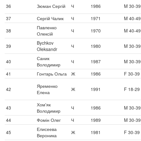
36
Зюман Сергій
Ч
1986
M 30-39
37
Сергій Чалик
Ч
1971
M 40-49
Павленко
38
Ч
1970
M 40-49
Олексій
Bychkov
39
Ч
1980
M 30-39
Oleksandr
Саник
40
Ч
1987
M 30-39
Володимир
41
Гонтарь Ольга
Ж
1986
F 30-39
Яременко
42
Ж
1991
F 18-29
Елена
Хом'як
43
Ч
1986
M 30-39
Володимир
44
Фомін Олег
Ч
1989
M 30-39
Елисеева
45
Ж
1981
F 30-39
Вероника