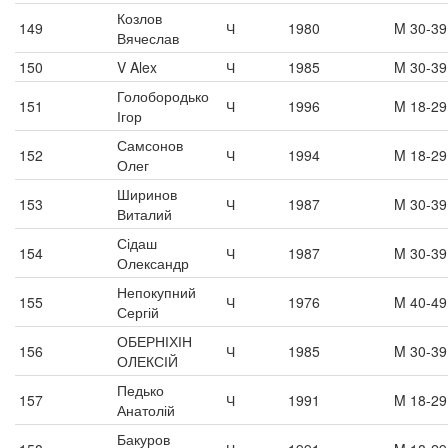
Козлов
149
Ч
1980
M 30-39
Вячеслав
150
V Alex
Ч
1985
M 30-39
Голобородько
151
Ч
1996
M 18-29
Ігор
Самсонов
152
Ч
1994
M 18-29
Олег
Ширинов
153
Ч
1987
M 30-39
Виталий
Сідаш
154
Ч
1987
M 30-39
Олександр
Непокупний
155
Ч
1976
M 40-49
Сергій
ОБЕРНІХІН
156
Ч
1985
M 30-39
ОЛЕКСІЙ
Педько
157
Ч
1991
M 18-29
Анатолій
Бакуров