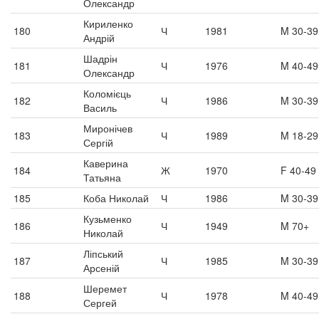
Олександр
Кириленко
180
Ч
1981
M 30-39
Андрій
Шадрін
181
Ч
1976
M 40-49
Олександр
Коломієць
182
Ч
1986
M 30-39
Василь
Миронічев
183
Ч
1989
M 18-29
Сергій
Каверина
184
Ж
1970
F 40-49
Татьяна
185
Коба Николай
Ч
1986
M 30-39
Кузьменко
186
Ч
1949
M 70+
Николай
Ліпський
187
Ч
1985
M 30-39
Арсеній
Шеремет
188
Ч
1978
M 40-49
Сергей