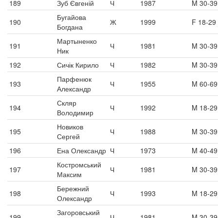
189
Зуб Євгеній
Ч
1987
M 30-39
Бугайова
190
Ж
1999
F 18-29
Богдана
Мартыненко
191
Ч
1981
M 30-39
Ник
192
Сичік Кирило
Ч
1982
M 30-39
Парфенюк
193
Ч
1955
M 60-69
Александр
Скляр
194
Ч
1992
M 18-29
Володимир
Новиков
195
Ч
1988
M 30-39
Сергей
196
Ена Олександр
Ч
1973
M 40-49
Костромський
197
Ч
1981
M 30-39
Максим
Бережний
198
Ч
1993
M 18-29
Олександр
Загоровський
199
Ч
1981
M 30-39