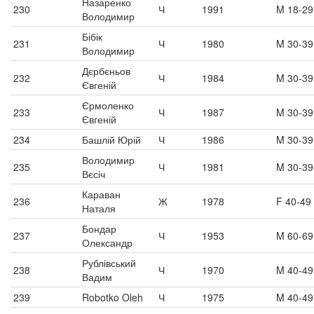
Назаренко
230
Ч
1991
M 18-29
Володимир
Бібік
231
Ч
1980
M 30-39
Володимир
Дєрбєньов
232
Ч
1984
M 30-39
Євгеній
Єрмоленко
233
Ч
1987
M 30-39
Євгеній
234
Башлій Юрій
Ч
1986
M 30-39
Володимир
235
Ч
1981
M 30-39
Вєсіч
Караван
236
Ж
1978
F 40-49
Наталя
Бондар
237
Ч
1953
M 60-69
Олександр
Рублівський
238
Ч
1970
M 40-49
Вадим
239
Robotko Oleh
Ч
1975
M 40-49