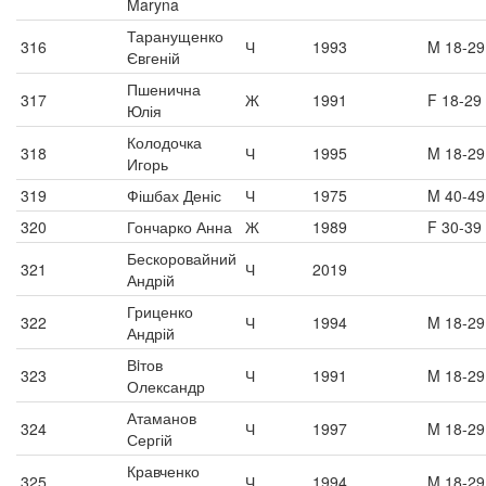
Maryna
Таранущенко
316
Ч
1993
M 18-29
Євгеній
Пшенична
317
Ж
1991
F 18-29
Юлія
Колодочка
318
Ч
1995
M 18-29
Игорь
319
Фішбах Деніс
Ч
1975
M 40-49
320
Гончарко Анна
Ж
1989
F 30-39
Бескоровайний
321
Ч
2019
Андрій
Гриценко
322
Ч
1994
M 18-29
Андрій
Вiтов
323
Ч
1991
M 18-29
Олександр
Атаманов
324
Ч
1997
M 18-29
Сергій
Кравченко
325
Ч
1994
M 18-29