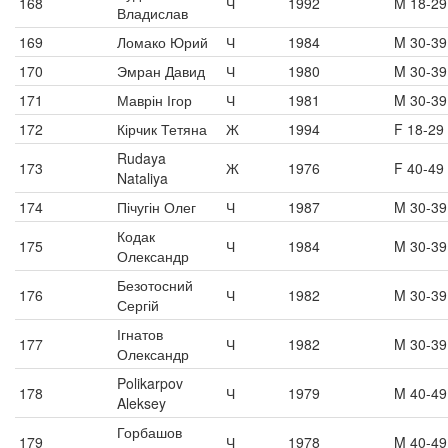
168
Ч
1992
M 18-29
Владислав
169
Ломако Юрий
Ч
1984
M 30-39
170
Эмран Давид
Ч
1980
M 30-39
171
Маврін Ігор
Ч
1981
M 30-39
172
Кірчик Тетяна
Ж
1994
F 18-29
Rudaya
173
Ж
1976
F 40-49
Nataliya
174
Пічугін Олег
Ч
1987
M 30-39
Кодак
175
Ч
1984
M 30-39
Олександр
Безотосний
176
Ч
1982
M 30-39
Сергій
Ігнатов
177
Ч
1982
M 30-39
Олександр
Polikarpov
178
Ч
1979
M 40-49
Aleksey
Горбашов
179
Ч
1978
M 40-49