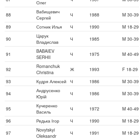
Олег
Вабищевич
88
Ч
1988
M 30-39
Сергей
89
Сотник Илья
Ч
1990
M 18-29
Царук
90
Ч
1985
M 30-39
Владислав
BABAIEV
91
Ч
1975
M 40-49
SERHII
Romanchuk
92
Ж
1993
F 18-29
Christina
93
Кудря Алексей
Ч
1986
M 30-39
Андрусенко
94
Ч
1986
M 30-39
Юрій
Кучеренко
95
Ч
1972
M 40-49
Василь
96
Редька Ігор
Ч
1990
M 18-29
Novytskyi
97
Ч
1991
M 18-29
Oleksandr