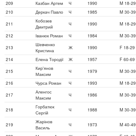
209
Казбан Артем
Ч
1990
M 18-29
210
Деркач Павло
Ч
1985
M 30-39
Кобозев
211
Ч
1990
M 18-29
Дмитрий
212
Іванюк Роман
Ч
1984
M 30-39
Шевченко
213
Ж
1990
F 18-29
Кристина
214
Елена Тородії
Ж
1957
F 60-69
Кир'янов
215
Ч
1979
M 30-39
Максим
216
Чурса Роман
Ч
1993
M 18-29
Аленгос
217
Ч
1986
M 30-39
Максим
Горбатюк
218
Ч
1988
M 30-39
Сергій
Жарінов
219
Ч
1973
M 40-49
Василь