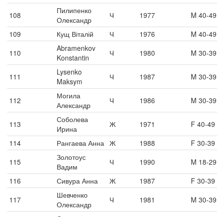
Пилипенко
108
Ч
1977
M 40-49
Олександр
109
Кущ Віталій
Ч
1976
M 40-49
Abramenkov
110
Ч
1980
M 30-39
Konstantin
Lysenko
111
Ч
1987
M 30-39
Maksym
Могила
112
Ч
1986
M 30-39
Александр
Соболева
113
Ж
1971
F 40-49
Ирина
114
Рангаева Анна
Ж
1988
F 30-39
Золотоус
115
Ч
1990
M 18-29
Вадим
116
Сивура Анна
Ж
1987
F 30-39
Шевченко
117
Ч
1981
M 30-39
Олександр