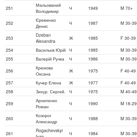
Мальований
251
Ч
1949
M 70+
Володимир
Єременко
252
Ч
1987
M 30-39
Денис
Dzeban
253
Ж
1985
F 30-39
Alexandra
254
Васильєв Юрій
Ч
1985
M 30-39
255
Валерій Ручка
Ч
1986
M 30-39
Крюкова
256
Ж
1975
F 40-49
Оксана
257
Кучер Елена
Ж
1977
F 40-49
258
Зихур. Сергей.
Ч
1975
M 40-49
Архипенко
259
Ч
1990
M 18-29
Роман
Козорог
260
Ч
1988
M 30-39
Александр
Rogachevskyi
261
Ч
1984
M 30-39
Ivan