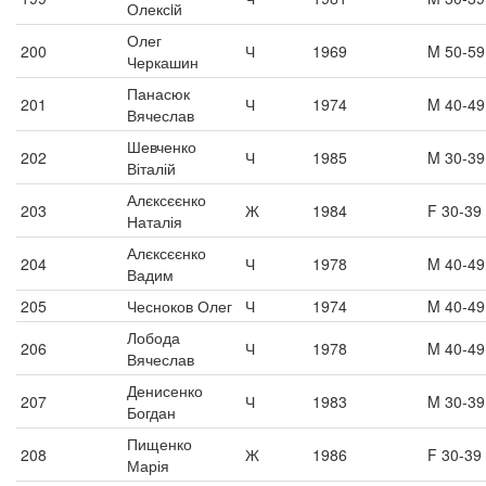
Олексiй
Олег
200
Ч
1969
M 50-59
Черкашин
Панасюк
201
Ч
1974
M 40-49
Вячеслав
Шевченко
202
Ч
1985
M 30-39
Віталій
Алєксєєнко
203
Ж
1984
F 30-39
Наталія
Алєксєєнко
204
Ч
1978
M 40-49
Вадим
205
Чесноков Олег
Ч
1974
M 40-49
Лобода
206
Ч
1978
M 40-49
Вячеслав
Денисенко
207
Ч
1983
M 30-39
Богдан
Пищенко
208
Ж
1986
F 30-39
Марія