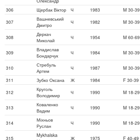
Олександр
306
Щербак Віктор
Ч
1983
M 30-39
Вашневський
307
Ч
1982
M 30-39
Дмитро
Деркач
308
Ч
1954
M 60-69
Миколай
Владислав
309
Ч
1984
M 30-39
Бондарчук
Стребуль
310
Ч
1987
M 30-39
Артем
311
Зубко Оксана
Ж
1984
F 30-39
Круголь
312
Ч
1990
M 18-29
Володимир
Коваленко
313
Ч
1990
M 18-29
Вадим
Міхньов
314
Ч
1990
M 18-29
Руслан
Mykhalska
315
Ж
1975
F 40-49