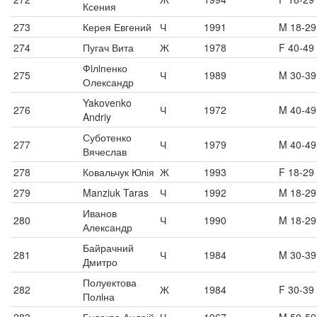
Ксения
273
Керея Евгений
Ч
1991
M 18-29
274
Пугач Вита
Ж
1978
F 40-49
Фiлiпенко
275
Ч
1989
M 30-39
Олександр
Yakovenko
276
Ч
1972
M 40-49
Andriy
Суботенко
277
Ч
1979
M 40-49
Вячеслав
278
Ковальчук Юлія
Ж
1993
F 18-29
279
Manziuk Taras
Ч
1992
M 18-29
Иванов
280
Ч
1990
M 18-29
Александр
Байрачний
281
Ч
1984
M 30-39
Дмитро
Полуектова
282
Ж
1984
F 30-39
Полiна