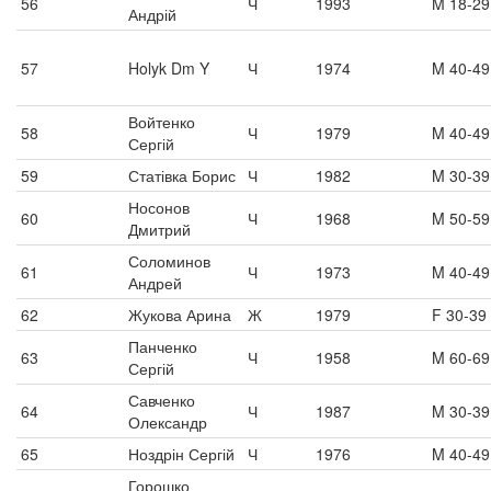
56
Ч
1993
M 18-29
Андрій
57
Holyk Dm Y
Ч
1974
M 40-49
Войтенко
58
Ч
1979
M 40-49
Сергій
59
Статівка Борис
Ч
1982
M 30-39
Носонов
60
Ч
1968
M 50-59
Дмитрий
Соломинов
61
Ч
1973
M 40-49
Андрей
62
Жукова Арина
Ж
1979
F 30-39
Панченко
63
Ч
1958
M 60-69
Сергій
Савченко
64
Ч
1987
M 30-39
Олександр
65
Ноздрін Сергій
Ч
1976
M 40-49
Горошко