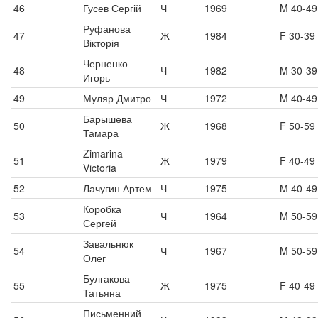
46
Гусев Сергій
Ч
1969
M 40-49
Руфанова
47
Ж
1984
F 30-39
Вікторія
Черненко
48
Ч
1982
M 30-39
Игорь
49
Муляр Дмитро
Ч
1972
M 40-49
Барышева
50
Ж
1968
F 50-59
Тамара
Zimarina
51
Ж
1979
F 40-49
Victoria
52
Лачугин Артем
Ч
1975
M 40-49
Коробка
53
Ч
1964
M 50-59
Сергей
Завальнюк
54
Ч
1967
M 50-59
Олег
Булгакова
55
Ж
1975
F 40-49
Татьяна
Письменний