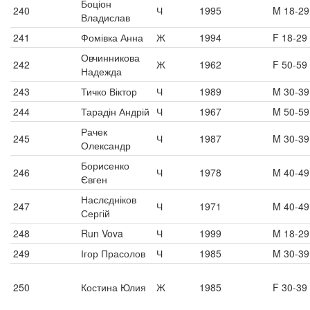
Боціон
240
Ч
1995
M 18-29
Владислав
241
Фомівка Анна
Ж
1994
F 18-29
Овчинникова
242
Ж
1962
F 50-59
Надежда
243
Тичко Віктор
Ч
1989
M 30-39
244
Тарадін Андрій
Ч
1967
M 50-59
Рачек
245
Ч
1987
M 30-39
Олександр
Борисенко
246
Ч
1978
M 40-49
Євген
Наслєдніков
247
Ч
1971
M 40-49
Сергій
248
Run Vova
Ч
1999
M 18-29
249
Ігор Прасолов
Ч
1985
M 30-39
250
Костина Юлия
Ж
1985
F 30-39