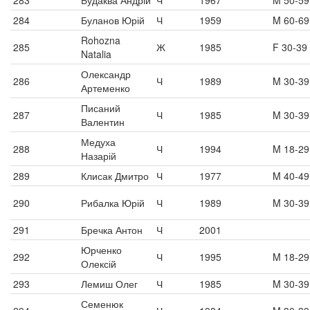
283
Будаква Андрій
Ч
1967
M 50-59
284
Буланов Юрій
Ч
1959
M 60-69
Rohozna
285
Ж
1985
F 30-39
Natalia
Олександр
286
Ч
1989
M 30-39
Артеменко
Писаний
287
Ч
1985
M 30-39
Валентин
Медуха
288
Ч
1994
M 18-29
Назарій
289
Клисак Дмитро
Ч
1977
M 40-49
290
Рибалка Юрій
Ч
1989
M 30-39
291
Бречка Антон
Ч
2001
Юрченко
292
Ч
1995
M 18-29
Олексій
293
Лемиш Олег
Ч
1985
M 30-39
Семенюк