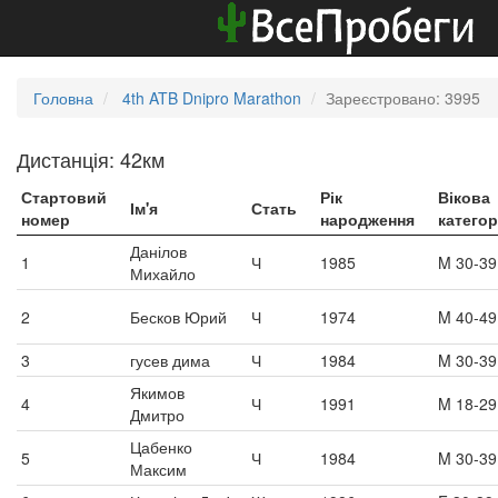
Головна
4th ATB Dnipro Marathon
Зареєстровано: 3995
Дистанція: 42км
Стартовий
Рік
Вікова
Ім'я
Стать
номер
народження
категор
Данілов
1
Ч
1985
M 30-39
Михайло
2
Бесков Юрий
Ч
1974
M 40-49
3
гусев дима
Ч
1984
M 30-39
Якимов
4
Ч
1991
M 18-29
Дмитро
Цабенко
5
Ч
1984
M 30-39
Максим