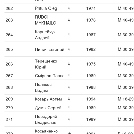
262
Pritula Oleg
Ч
1974
M 40-49
RUDOI
263
Ч
1976
M 40-49
MYKHAILO
Корнейчук
264
Ч
1987
M 30-39
Андрей
265
Пинич Евгений
Ч
1982
M 30-39
Терещенко
266
Ч
1975
M 40-49
Юрий
267
Смірнов Павло
Ч
1989
M 30-39
Поляков
268
Ч
1988
M 30-39
Вадим
269
Козарь Артём
Ч
1994
M 18-29
270
Дуняк Сергей
Ч
1989
M 30-39
Передерий
271
Ч
1989
M 30-39
Владислав
Косьяненко
272
Ж
1994
F 18-29