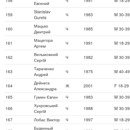
158
Ч
1991
M 18-29
Евгений
Stanislav
159
Ч
1983
M 30-39
Gurets
Мацько
160
Ч
1985
M 30-39
Дмитрий
Мацегора
161
Ч
1991
M 18-29
Артем
Вельможний
162
Ч
1982
M 30-39
Сергiй
Тараченко
163
Ч
1975
M 40-49
Андрей
Дейнега
164
Ж
2001
F 18-29
Александра
165
Гумен Євген
Ч
1983
M 30-39
Хухровський
166
Ч
1988
M 30-39
Сергiй
167
Лобас Виктор
Ч
1997
M 18-29
Буденный