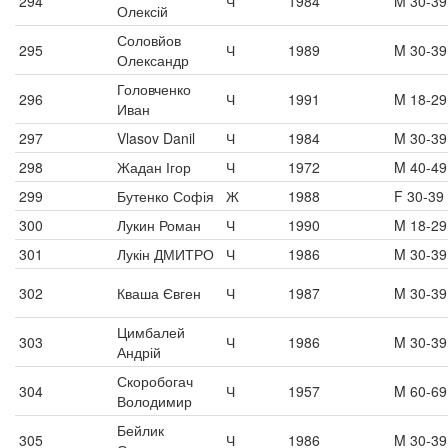
294
Ч
1984
M 30-39
Олексій
Соловйов
295
Ч
1989
M 30-39
Олександр
Головченко
296
Ч
1991
M 18-29
Иван
297
Vlasov Danil
Ч
1984
M 30-39
298
Жадан Ігор
Ч
1972
M 40-49
299
Бутенко Софія
Ж
1988
F 30-39
300
Лукин Роман
Ч
1990
M 18-29
301
Лукін ДМИТРО
Ч
1986
M 30-39
302
Кваша Євген
Ч
1987
M 30-39
Цимбалей
303
Ч
1986
M 30-39
Андрій
Скоробогач
304
Ч
1957
M 60-69
Володимир
Бейлик
305
Ч
1986
M 30-39