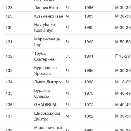
128
Линник Егор
Ч
1986
M 30-39
129
Кузьменко Іван
Ч
1989
M 30-39
Havrylenko
130
Ч
1985
M 30-39
Kostiantyn
Марачканець
131
Ч
1969
M 50-59
Ігор
Труба
132
Ж
1991
F 18-29
Екатерина
Бурлаченко
133
Ч
1986
M 30-39
Ярослав
134
Львов Дмитро
Ч
1990
M 18-29
Бураков
135
Ч
1978
M 40-49
Олексій
136
GHADIRI ALI
Ч
1972
M 40-49
Широкожухов
137
Ч
1982
M 30-39
Дмитро
Мірошниченко
138
Ч
1983
M 30-39