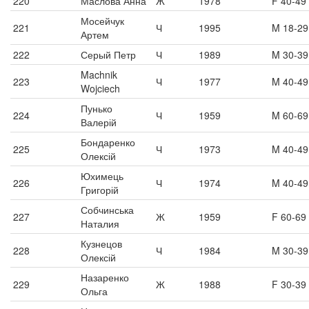
220
Маслова Анна
Ж
1978
F 40-49
Мосейчук
221
Ч
1995
M 18-29
Артем
222
Серый Петр
Ч
1989
M 30-39
Machnik
223
Ч
1977
M 40-49
Wojciech
Пунько
224
Ч
1959
M 60-69
Валерій
Бондаренко
225
Ч
1973
M 40-49
Олексій
Юхимець
226
Ч
1974
M 40-49
Григорій
Собчинська
227
Ж
1959
F 60-69
Наталия
Кузнецов
228
Ч
1984
M 30-39
Олексій
Назаренко
229
Ж
1988
F 30-39
Ольга