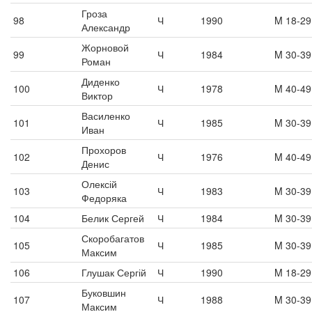
Гроза
98
Ч
1990
M 18-29
Александр
Жорновой
99
Ч
1984
M 30-39
Роман
Диденко
100
Ч
1978
M 40-49
Виктор
Василенко
101
Ч
1985
M 30-39
Иван
Прохоров
102
Ч
1976
M 40-49
Денис
Олексій
103
Ч
1983
M 30-39
Федоряка
104
Белик Сергей
Ч
1984
M 30-39
Скоробагатов
105
Ч
1985
M 30-39
Максим
106
Глушак Сергій
Ч
1990
M 18-29
Буковшин
107
Ч
1988
M 30-39
Максим