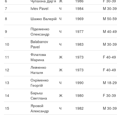
6
Чупахіна Дар'я
Ж
1986
F 30-39
7
Ivlev Pavel
Ч
1984
M 30-39
8
Шажко Валерій
Ч
1969
M 50-59
Пiдюменко
9
Ч
1977
M 40-49
Олександр
Balabanov
10
Ч
1983
M 30-39
Pavel
Філатова
11
Ж
1973
F 40-49
Марина
Левченко
12
Ж
1973
F 40-49
Наталя
Охріменко
13
Ч
1990
M 18-29
Георгій
Барыш
14
Ж
1980
F 30-39
Светлана
Яровой
15
Ч
1982
M 30-39
Александр