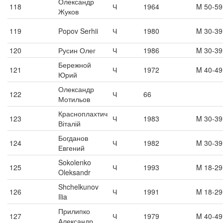
Олександр
118
Ч
1964
M 50-59
Жуков
119
Popov Serhii
Ч
1980
M 30-39
120
Русин Олег
Ч
1986
M 30-39
Бережной
121
Ч
1972
M 40-49
Юрий
Олександр
122
Ч
66
Мотильов
Красноплахтич
123
Ч
1983
M 30-39
Віталій
Богданов
124
Ч
1982
M 30-39
Евгений
Sokolenko
125
Ч
1993
M 18-29
Oleksandr
Shchelkunov
126
Ч
1991
M 18-29
Ilia
Прилипко
127
Ч
1979
M 40-49
Александр