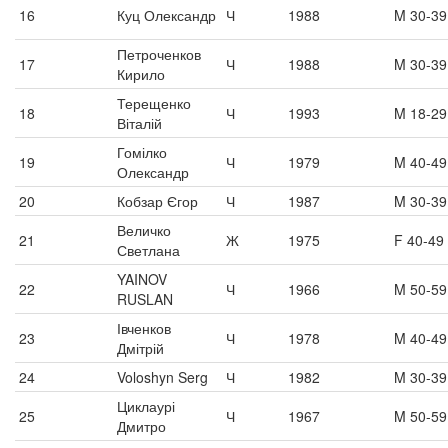
16
Куц Олександр
Ч
1988
M 30-39
Петроченков
17
Ч
1988
M 30-39
Кирило
Терещенко
18
Ч
1993
M 18-29
Віталій
Гомілко
19
Ч
1979
M 40-49
Олександр
20
Кобзар Єгор
Ч
1987
M 30-39
Величко
21
Ж
1975
F 40-49
Светлана
YAINOV
22
Ч
1966
M 50-59
RUSLAN
Івченков
23
Ч
1978
M 40-49
Дмітрій
24
Voloshyn Serg
Ч
1982
M 30-39
Циклаурі
25
Ч
1967
M 50-59
Дмитро