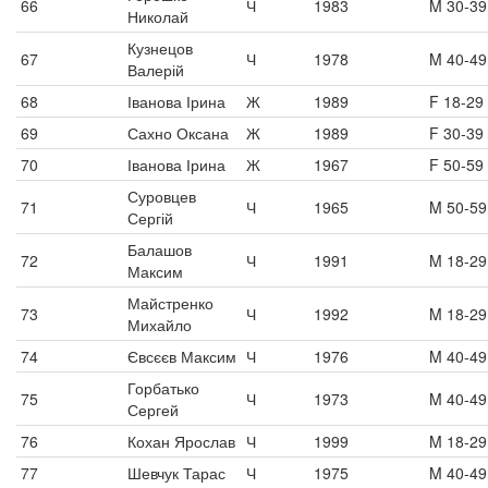
66
Ч
1983
M 30-39
Николай
Кузнецов
67
Ч
1978
M 40-49
Валерій
68
Іванова Ірина
Ж
1989
F 18-29
69
Сахно Оксана
Ж
1989
F 30-39
70
Іванова Ірина
Ж
1967
F 50-59
Суровцев
71
Ч
1965
M 50-59
Сергій
Балашов
72
Ч
1991
M 18-29
Максим
Майстренко
73
Ч
1992
M 18-29
Михайло
74
Євсєєв Максим
Ч
1976
M 40-49
Горбатько
75
Ч
1973
M 40-49
Сергей
76
Кохан Ярослав
Ч
1999
M 18-29
77
Шевчук Тарас
Ч
1975
M 40-49