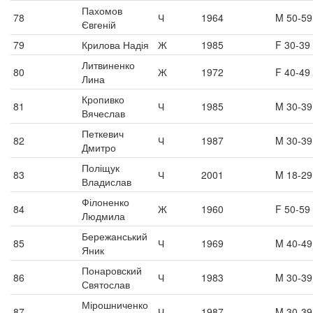
Пахомов
78
Ч
1964
M 50-59
Євгеній
79
Крилова Надія
Ж
1985
F 30-39
Литвиненко
80
Ж
1972
F 40-49
Лина
Кропивко
81
Ч
1985
M 30-39
Вячеслав
Петкевич
82
Ч
1987
M 30-39
Дмитро
Поліщук
83
Ч
2001
M 18-29
Владислав
Філоненко
84
Ж
1960
F 50-59
Людмила
Бережанський
85
Ч
1969
M 40-49
Яник
Понаровский
86
Ч
1983
M 30-39
Святослав
Мірошниченко
87
Ч
1987
M 30-39