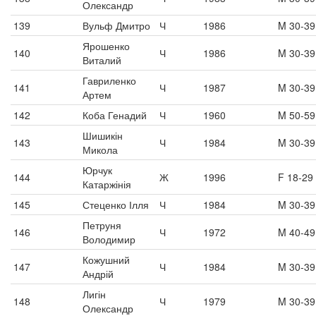
Олександр
139
Вульф Дмитро
Ч
1986
M 30-39
Ярошенко
140
Ч
1986
M 30-39
Виталий
Гавриленко
141
Ч
1987
M 30-39
Артем
142
Коба Генадий
Ч
1960
M 50-59
Шишикін
143
Ч
1984
M 30-39
Микола
Юрчук
144
Ж
1996
F 18-29
Катаржінія
145
Стеценко Ілля
Ч
1984
M 30-39
Петруня
146
Ч
1972
M 40-49
Володимир
Кожушний
147
Ч
1984
M 30-39
Андрій
Лигін
148
Ч
1979
M 30-39
Олександр