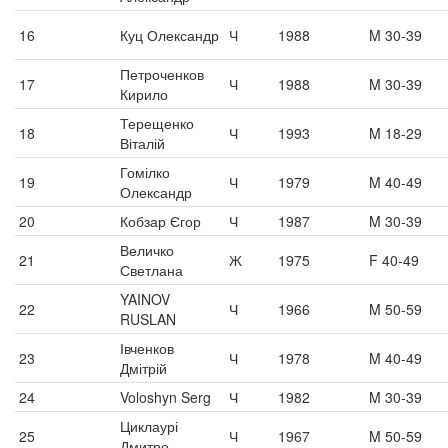
16
Куц Олександр
Ч
1988
M 30-39
Петроченков
17
Ч
1988
M 30-39
Кирило
Терещенко
18
Ч
1993
M 18-29
Віталій
Гомілко
19
Ч
1979
M 40-49
Олександр
20
Кобзар Єгор
Ч
1987
M 30-39
Величко
21
Ж
1975
F 40-49
Светлана
YAINOV
22
Ч
1966
M 50-59
RUSLAN
Івченков
23
Ч
1978
M 40-49
Дмітрій
24
Voloshyn Serg
Ч
1982
M 30-39
Циклаурі
25
Ч
1967
M 50-59
Дмитро