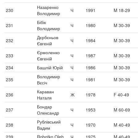
Назаренко
230
Ч
1991
M 18-29
Володимир
Бібік
231
Ч
1980
M 30-39
Володимир
Дєрбєньов
232
Ч
1984
M 30-39
Євгеній
Єрмоленко
233
Ч
1987
M 30-39
Євгеній
234
Башлій Юрій
Ч
1986
M 30-39
Володимир
235
Ч
1981
M 30-39
Вєсіч
Караван
236
Ж
1978
F 40-49
Наталя
Бондар
237
Ч
1953
M 60-69
Олександр
Рублівський
238
Ч
1970
M 40-49
Вадим
239
Robotko Oleh
Ч
1975
M 40-49