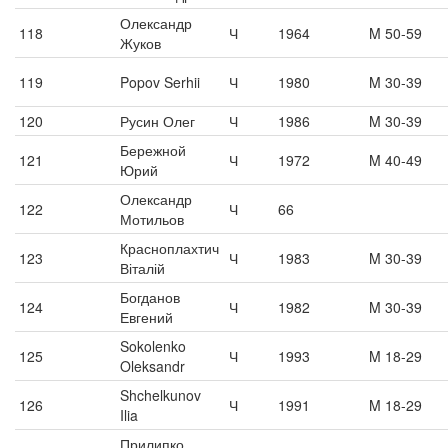
Олександр
118
Ч
1964
M 50-59
Жуков
119
Popov Serhii
Ч
1980
M 30-39
120
Русин Олег
Ч
1986
M 30-39
Бережной
121
Ч
1972
M 40-49
Юрий
Олександр
122
Ч
66
Мотильов
Красноплахтич
123
Ч
1983
M 30-39
Віталій
Богданов
124
Ч
1982
M 30-39
Евгений
Sokolenko
125
Ч
1993
M 18-29
Oleksandr
Shchelkunov
126
Ч
1991
M 18-29
Ilia
Прилипко