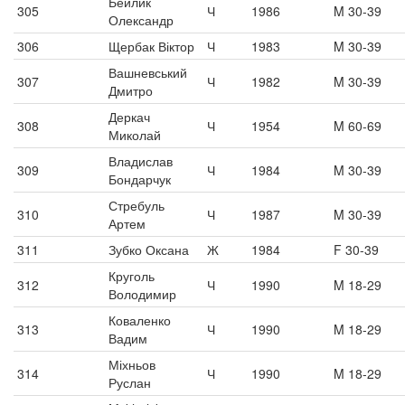
Бейлик
305
Ч
1986
M 30-39
Олександр
306
Щербак Віктор
Ч
1983
M 30-39
Вашневський
307
Ч
1982
M 30-39
Дмитро
Деркач
308
Ч
1954
M 60-69
Миколай
Владислав
309
Ч
1984
M 30-39
Бондарчук
Стребуль
310
Ч
1987
M 30-39
Артем
311
Зубко Оксана
Ж
1984
F 30-39
Круголь
312
Ч
1990
M 18-29
Володимир
Коваленко
313
Ч
1990
M 18-29
Вадим
Міхньов
314
Ч
1990
M 18-29
Руслан