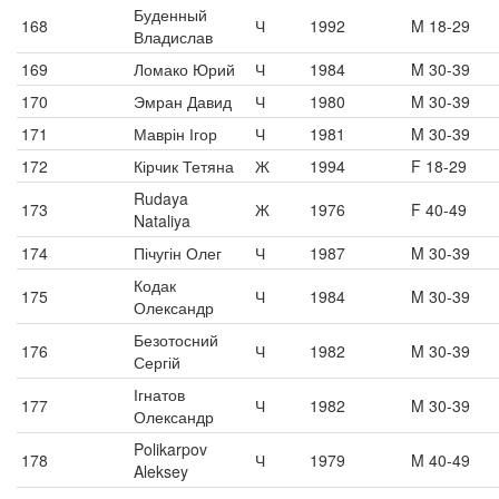
Буденный
168
Ч
1992
M 18-29
Владислав
169
Ломако Юрий
Ч
1984
M 30-39
170
Эмран Давид
Ч
1980
M 30-39
171
Маврін Ігор
Ч
1981
M 30-39
172
Кірчик Тетяна
Ж
1994
F 18-29
Rudaya
173
Ж
1976
F 40-49
Nataliya
174
Пічугін Олег
Ч
1987
M 30-39
Кодак
175
Ч
1984
M 30-39
Олександр
Безотосний
176
Ч
1982
M 30-39
Сергій
Ігнатов
177
Ч
1982
M 30-39
Олександр
Polikarpov
178
Ч
1979
M 40-49
Aleksey