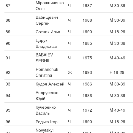
Мірошниченко
87
Ч
1987
M 30-39
Олег
Вабищевич
88
Ч
1988
M 30-39
Сергей
89
Сотник Илья
Ч
1990
M 18-29
Царук
90
Ч
1985
M 30-39
Владислав
BABAIEV
91
Ч
1975
M 40-49
SERHII
Romanchuk
92
Ж
1993
F 18-29
Christina
93
Кудря Алексей
Ч
1986
M 30-39
Андрусенко
94
Ч
1986
M 30-39
Юрій
Кучеренко
95
Ч
1972
M 40-49
Василь
96
Редька Ігор
Ч
1990
M 18-29
Novytskyi