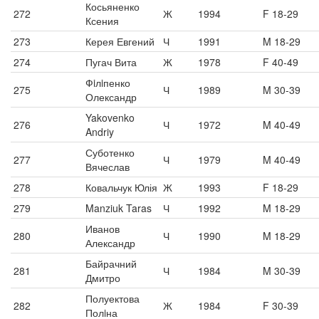
Косьяненко
272
Ж
1994
F 18-29
Ксения
273
Керея Евгений
Ч
1991
M 18-29
274
Пугач Вита
Ж
1978
F 40-49
Фiлiпенко
275
Ч
1989
M 30-39
Олександр
Yakovenko
276
Ч
1972
M 40-49
Andriy
Суботенко
277
Ч
1979
M 40-49
Вячеслав
278
Ковальчук Юлія
Ж
1993
F 18-29
279
Manziuk Taras
Ч
1992
M 18-29
Иванов
280
Ч
1990
M 18-29
Александр
Байрачний
281
Ч
1984
M 30-39
Дмитро
Полуектова
282
Ж
1984
F 30-39
Полiна