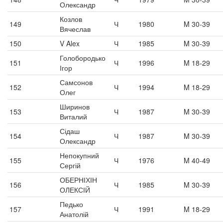
Олександр
Козлов
149
Ч
1980
M 30-39
Вячеслав
150
V Alex
Ч
1985
M 30-39
Голобородько
151
Ч
1996
M 18-29
Ігор
Самсонов
152
Ч
1994
M 18-29
Олег
Ширинов
153
Ч
1987
M 30-39
Виталий
Сідаш
154
Ч
1987
M 30-39
Олександр
Непокупний
155
Ч
1976
M 40-49
Сергій
ОБЕРНІХІН
156
Ч
1985
M 30-39
ОЛЕКСІЙ
Педько
157
Ч
1991
M 18-29
Анатолій