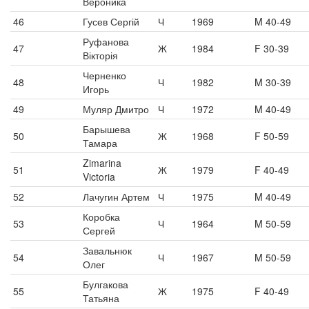
Вероника
46
Гусев Сергій
Ч
1969
M 40-49
Руфанова
47
Ж
1984
F 30-39
Вікторія
Черненко
48
Ч
1982
M 30-39
Игорь
49
Муляр Дмитро
Ч
1972
M 40-49
Барышева
50
Ж
1968
F 50-59
Тамара
Zimarina
51
Ж
1979
F 40-49
Victoria
52
Лачугин Артем
Ч
1975
M 40-49
Коробка
53
Ч
1964
M 50-59
Сергей
Завальнюк
54
Ч
1967
M 50-59
Олег
Булгакова
55
Ж
1975
F 40-49
Татьяна