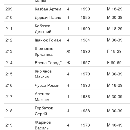
Марія
209
Казбан Артем
Ч
1990
M 18-29
210
Деркач Павло
Ч
1985
M 30-39
Кобозев
211
Ч
1990
M 18-29
Дмитрий
212
Іванюк Роман
Ч
1984
M 30-39
Шевченко
213
Ж
1990
F 18-29
Кристина
214
Елена Тородії
Ж
1957
F 60-69
Кир'янов
215
Ч
1979
M 30-39
Максим
216
Чурса Роман
Ч
1993
M 18-29
Аленгос
217
Ч
1986
M 30-39
Максим
Горбатюк
218
Ч
1988
M 30-39
Сергій
Жарінов
219
Ч
1973
M 40-49
Василь