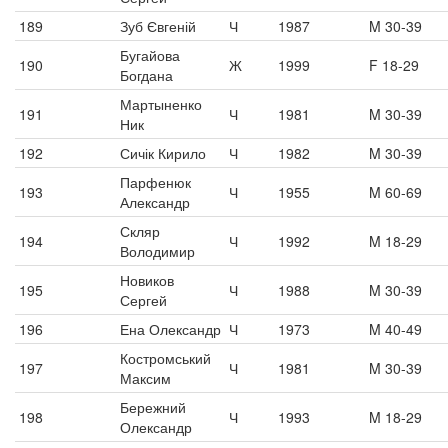
189
Зуб Євгеній
Ч
1987
M 30-39
Бугайова
190
Ж
1999
F 18-29
Богдана
Мартыненко
191
Ч
1981
M 30-39
Ник
192
Сичік Кирило
Ч
1982
M 30-39
Парфенюк
193
Ч
1955
M 60-69
Александр
Скляр
194
Ч
1992
M 18-29
Володимир
Новиков
195
Ч
1988
M 30-39
Сергей
196
Ена Олександр
Ч
1973
M 40-49
Костромський
197
Ч
1981
M 30-39
Максим
Бережний
198
Ч
1993
M 18-29
Олександр