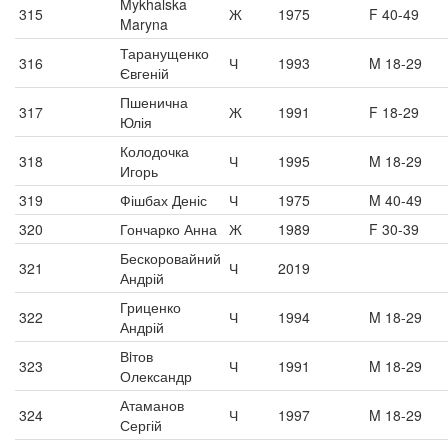
Mykhalska
315
Ж
1975
F 40-49
Maryna
Таранущенко
316
Ч
1993
M 18-29
Євгеній
Пшенична
317
Ж
1991
F 18-29
Юлія
Колодочка
318
Ч
1995
M 18-29
Игорь
319
Фішбах Деніс
Ч
1975
M 40-49
320
Гончарко Анна
Ж
1989
F 30-39
Бескоровайний
321
Ч
2019
Андрій
Гриценко
322
Ч
1994
M 18-29
Андрій
Вiтов
323
Ч
1991
M 18-29
Олександр
Атаманов
324
Ч
1997
M 18-29
Сергій