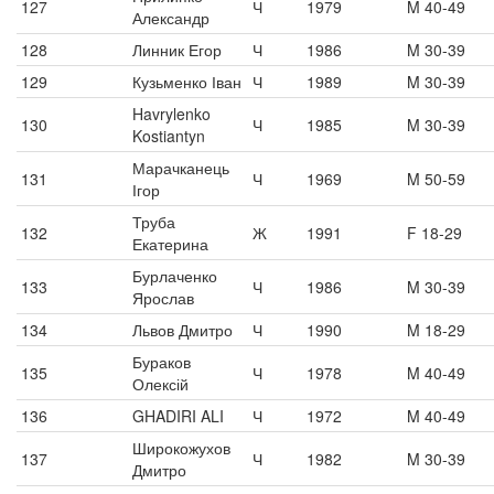
127
Ч
1979
M 40-49
Александр
128
Линник Егор
Ч
1986
M 30-39
129
Кузьменко Іван
Ч
1989
M 30-39
Havrylenko
130
Ч
1985
M 30-39
Kostiantyn
Марачканець
131
Ч
1969
M 50-59
Ігор
Труба
132
Ж
1991
F 18-29
Екатерина
Бурлаченко
133
Ч
1986
M 30-39
Ярослав
134
Львов Дмитро
Ч
1990
M 18-29
Бураков
135
Ч
1978
M 40-49
Олексій
136
GHADIRI ALI
Ч
1972
M 40-49
Широкожухов
137
Ч
1982
M 30-39
Дмитро