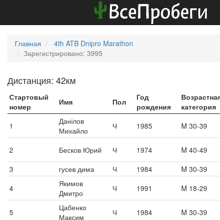
Главная
4th ATB Dnipro Marathon
Зарегистрировано: 3995
Дистанция: 42км
Стартовый
Год
Возрастна
Имя
Пол
номер
рождения
категория
Данілов
1
Ч
1985
M 30-39
Михайло
2
Бесков Юрий
Ч
1974
M 40-49
3
гусев дима
Ч
1984
M 30-39
Якимов
4
Ч
1991
M 18-29
Дмитро
Цабенко
5
Ч
1984
M 30-39
Максим