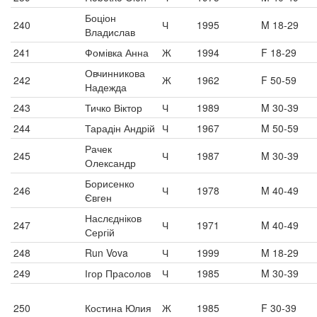
Боціон
240
Ч
1995
M 18-29
Владислав
241
Фомівка Анна
Ж
1994
F 18-29
Овчинникова
242
Ж
1962
F 50-59
Надежда
243
Тичко Віктор
Ч
1989
M 30-39
244
Тарадін Андрій
Ч
1967
M 50-59
Рачек
245
Ч
1987
M 30-39
Олександр
Борисенко
246
Ч
1978
M 40-49
Євген
Наслєдніков
247
Ч
1971
M 40-49
Сергій
248
Run Vova
Ч
1999
M 18-29
249
Ігор Прасолов
Ч
1985
M 30-39
250
Костина Юлия
Ж
1985
F 30-39