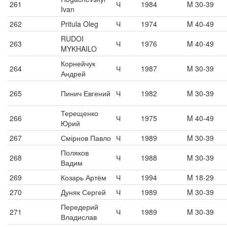
261
Ч
1984
M 30-39
Ivan
262
Pritula Oleg
Ч
1974
M 40-49
RUDOI
263
Ч
1976
M 40-49
MYKHAILO
Корнейчук
264
Ч
1987
M 30-39
Андрей
265
Пинич Евгений
Ч
1982
M 30-39
Терещенко
266
Ч
1975
M 40-49
Юрий
267
Смірнов Павло
Ч
1989
M 30-39
Поляков
268
Ч
1988
M 30-39
Вадим
269
Козарь Артём
Ч
1994
M 18-29
270
Дуняк Сергей
Ч
1989
M 30-39
Передерий
271
Ч
1989
M 30-39
Владислав