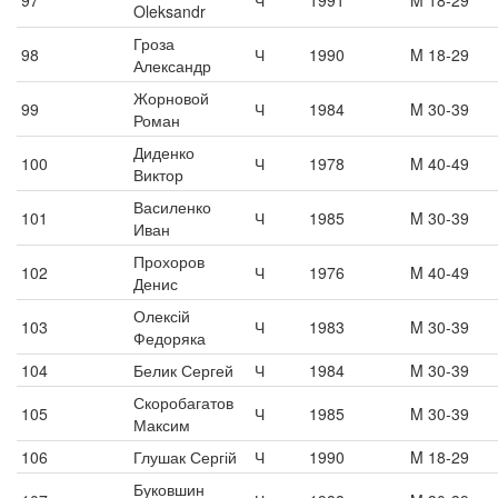
97
Ч
1991
M 18-29
Oleksandr
Гроза
98
Ч
1990
M 18-29
Александр
Жорновой
99
Ч
1984
M 30-39
Роман
Диденко
100
Ч
1978
M 40-49
Виктор
Василенко
101
Ч
1985
M 30-39
Иван
Прохоров
102
Ч
1976
M 40-49
Денис
Олексій
103
Ч
1983
M 30-39
Федоряка
104
Белик Сергей
Ч
1984
M 30-39
Скоробагатов
105
Ч
1985
M 30-39
Максим
106
Глушак Сергій
Ч
1990
M 18-29
Буковшин