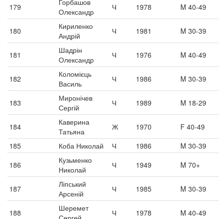
Горбашов
179
Ч
1978
M 40-49
Олександр
Кириленко
180
Ч
1981
M 30-39
Андрій
Шадрін
181
Ч
1976
M 40-49
Олександр
Коломієць
182
Ч
1986
M 30-39
Василь
Миронічев
183
Ч
1989
M 18-29
Сергій
Каверина
184
Ж
1970
F 40-49
Татьяна
185
Коба Николай
Ч
1986
M 30-39
Кузьменко
186
Ч
1949
M 70+
Николай
Ліпський
187
Ч
1985
M 30-39
Арсеній
Шеремет
188
Ч
1978
M 40-49
Сергей