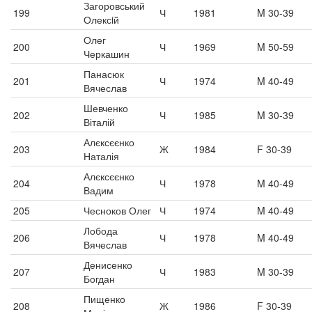
Загоровський
199
Ч
1981
M 30-39
Олексiй
Олег
200
Ч
1969
M 50-59
Черкашин
Панасюк
201
Ч
1974
M 40-49
Вячеслав
Шевченко
202
Ч
1985
M 30-39
Віталій
Алєксєєнко
203
Ж
1984
F 30-39
Наталія
Алєксєєнко
204
Ч
1978
M 40-49
Вадим
205
Чесноков Олег
Ч
1974
M 40-49
Лобода
206
Ч
1978
M 40-49
Вячеслав
Денисенко
207
Ч
1983
M 30-39
Богдан
Пищенко
208
Ж
1986
F 30-39