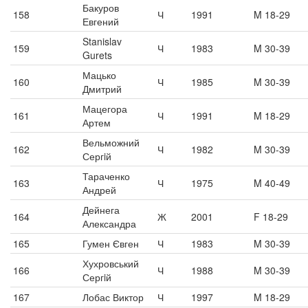
Бакуров
158
Ч
1991
M 18-29
Евгений
Stanislav
159
Ч
1983
M 30-39
Gurets
Мацько
160
Ч
1985
M 30-39
Дмитрий
Мацегора
161
Ч
1991
M 18-29
Артем
Вельможний
162
Ч
1982
M 30-39
Сергiй
Тараченко
163
Ч
1975
M 40-49
Андрей
Дейнега
164
Ж
2001
F 18-29
Александра
165
Гумен Євген
Ч
1983
M 30-39
Хухровський
166
Ч
1988
M 30-39
Сергiй
167
Лобас Виктор
Ч
1997
M 18-29