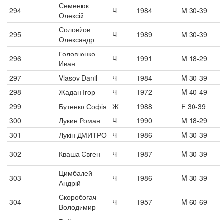
Семенюк
294
Ч
1984
M 30-39
Олексій
Соловйов
295
Ч
1989
M 30-39
Олександр
Головченко
296
Ч
1991
M 18-29
Иван
297
Vlasov Danil
Ч
1984
M 30-39
298
Жадан Ігор
Ч
1972
M 40-49
299
Бутенко Софія
Ж
1988
F 30-39
300
Лукин Роман
Ч
1990
M 18-29
301
Лукін ДМИТРО
Ч
1986
M 30-39
302
Кваша Євген
Ч
1987
M 30-39
Цимбалей
303
Ч
1986
M 30-39
Андрій
Скоробогач
304
Ч
1957
M 60-69
Володимир