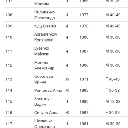
107
Ч
1988
M 30-39
Максим
Пилипенко
108
Ч
1977
M 40-49
Олександр
109
Кущ Віталій
Ч
1976
M 40-49
Abramenkov
110
Ч
1980
M 30-39
Konstantin
Lysenko
111
Ч
1987
M 30-39
Maksym
Могила
112
Ч
1986
M 30-39
Александр
Соболева
113
Ж
1971
F 40-49
Ирина
114
Рангаева Анна
Ж
1988
F 30-39
Золотоус
115
Ч
1990
M 18-29
Вадим
116
Сивура Анна
Ж
1987
F 30-39
Шевченко
117
Ч
1981
M 30-39
Олександр