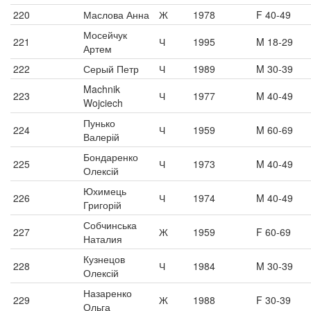
220
Маслова Анна
Ж
1978
F 40-49
Мосейчук
221
Ч
1995
M 18-29
Артем
222
Серый Петр
Ч
1989
M 30-39
Machnik
223
Ч
1977
M 40-49
Wojciech
Пунько
224
Ч
1959
M 60-69
Валерій
Бондаренко
225
Ч
1973
M 40-49
Олексій
Юхимець
226
Ч
1974
M 40-49
Григорій
Собчинська
227
Ж
1959
F 60-69
Наталия
Кузнецов
228
Ч
1984
M 30-39
Олексій
Назаренко
229
Ж
1988
F 30-39
Ольга