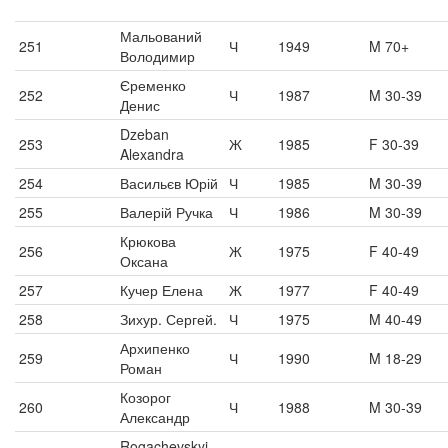
Мальований
251
Ч
1949
M 70+
Володимир
Єременко
252
Ч
1987
M 30-39
Денис
Dzeban
253
Ж
1985
F 30-39
Alexandra
254
Васильєв Юрій
Ч
1985
M 30-39
255
Валерій Ручка
Ч
1986
M 30-39
Крюкова
256
Ж
1975
F 40-49
Оксана
257
Кучер Елена
Ж
1977
F 40-49
258
Зихур. Сергей.
Ч
1975
M 40-49
Архипенко
259
Ч
1990
M 18-29
Роман
Козорог
260
Ч
1988
M 30-39
Александр
Rogachevskyi