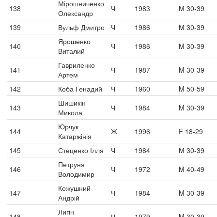
Мірошниченко
138
Ч
1983
M 30-39
Олександр
139
Вульф Дмитро
Ч
1986
M 30-39
Ярошенко
140
Ч
1986
M 30-39
Виталий
Гавриленко
141
Ч
1987
M 30-39
Артем
142
Коба Генадий
Ч
1960
M 50-59
Шишикін
143
Ч
1984
M 30-39
Микола
Юрчук
144
Ж
1996
F 18-29
Катаржінія
145
Стеценко Ілля
Ч
1984
M 30-39
Петруня
146
Ч
1972
M 40-49
Володимир
Кожушний
147
Ч
1984
M 30-39
Андрій
Лигін
148
Ч
1979
M 30-39