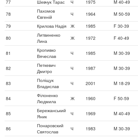
77
Шевчук Тарас
Ч
1975
M 40-49
Пахомов
78
Ч
1964
M 50-59
Євгеній
79
Крилова Надія
Ж
1985
F 30-39
Литвиненко
80
Ж
1972
F 40-49
Лина
Кропивко
81
Ч
1985
M 30-39
Вячеслав
Петкевич
82
Ч
1987
M 30-39
Дмитро
Поліщук
83
Ч
2001
M 18-29
Владислав
Філоненко
84
Ж
1960
F 50-59
Людмила
Бережанський
85
Ч
1969
M 40-49
Яник
Понаровский
86
Ч
1983
M 30-39
Святослав