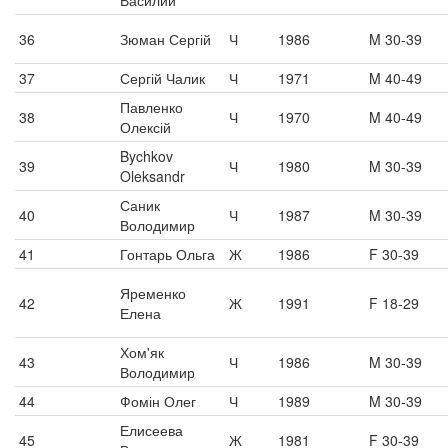
Василий
36
Зюман Сергій
Ч
1986
M 30-39
37
Сергій Чалик
Ч
1971
M 40-49
Павленко
38
Ч
1970
M 40-49
Олексій
Bychkov
39
Ч
1980
M 30-39
Oleksandr
Саник
40
Ч
1987
M 30-39
Володимир
41
Гонтарь Ольга
Ж
1986
F 30-39
Яременко
42
Ж
1991
F 18-29
Елена
Хом'як
43
Ч
1986
M 30-39
Володимир
44
Фомін Олег
Ч
1989
M 30-39
Елисеева
45
Ж
1981
F 30-39