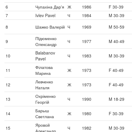
6
Чупахіна Дар'я
Ж
1986
F 30-39
7
Ivlev Pavel
Ч
1984
M 30-39
8
Шажко Валерій
Ч
1969
M 50-59
Пiдюменко
9
Ч
1977
M 40-49
Олександр
Balabanov
10
Ч
1983
M 30-39
Pavel
Філатова
11
Ж
1973
F 40-49
Марина
Левченко
12
Ж
1973
F 40-49
Наталя
Охріменко
13
Ч
1990
M 18-29
Георгій
Барыш
14
Ж
1980
F 30-39
Светлана
Яровой
15
Ч
1982
M 30-39
Александр