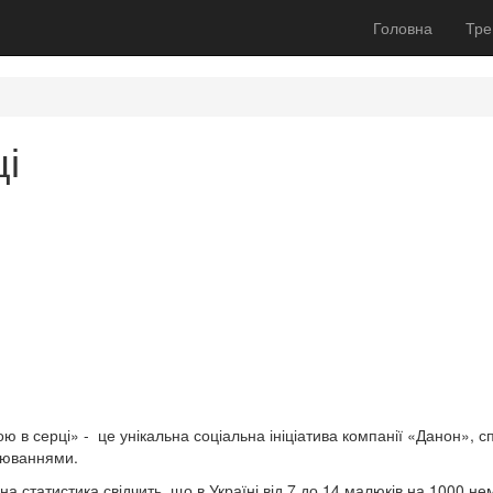
Головна
Тре
ці
рою в серці» - це унікальна соціальна ініціатива компанії «Данон», 
рюваннями.
на статистика свідчить, що в Україні від 7 до 14 малюків на 1000 н