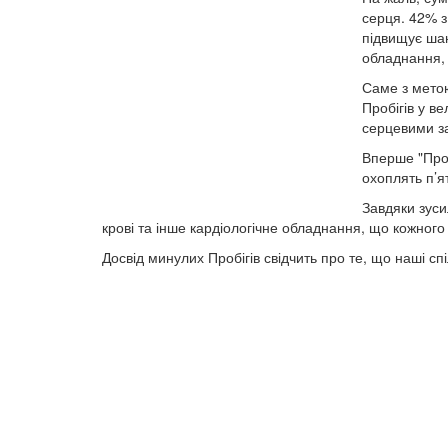
серця. 42% з
підвищує ша
обладнання, 
Саме з метою
Пробігів у в
серцевими за
Вперше "Проб
охоплять п’я
Завдяки зуси
крові та інше кардіологічне обладнання, що кожног
Досвід минулих Пробігів свідчить про те, що наші с