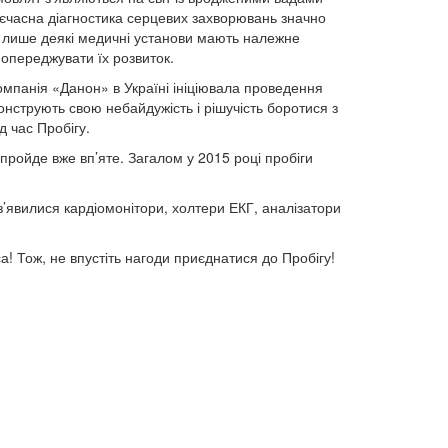
оєчасна діагностика серцевих захворювань значно
 лише деякі медичні установи мають належне
попереджувати їх розвиток.
мпанія «Данон» в Україні ініціювала проведення
монструють свою небайдужість і рішучість боротися з
д час Пробігу.
н пройде вже вп’яте. Загалом у 2015 році пробіги
 з’явилися кардіомонітори, холтери ЕКГ, аналізатори
а! Тож, не впустіть нагоди приєднатися до Пробігу!