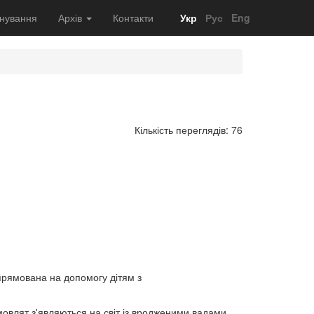
нування
Архів
Контакти
Укр
Рус
Eng
Кількість переглядів: 76
спрямована на допомогу дітям з
емовлят з'являються на світ із вродженими вадами