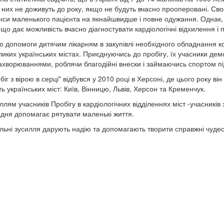
 них не доживуть до року, якщо не будуть вчасно прооперовані. Св
нси маленького пацієнта на якнайшвидше і повне одужання. Однак,
що дає можливість вчасно діагностувати кардіологічні відхилення і 
 допомоги дитячим лікарням в закупівлі необхідного обладнання ко
еликих українських містах. Приєднуючись до пробігу, їх учасники де
хворюваннями, роблячи благодійні внески і займаючись спортом пі
іг з вірою в серці" відбувся у 2010 році в Херсоні, де цього року ві
ть українських міст: Київ, Вінницю, Львів, Херсон та Кременчук.
ллям учасників Пробігу в кардіологічних відділеннях міст -учасників
о дня допомагає рятувати маленькі життя.
пільні зусилля дарують надію та допомагають творити справжні чудес