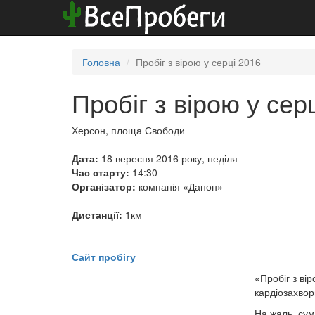
Головна
Пробіг з вірою у серці 2016
Пробіг з вірою у сер
Херсон, площа Свободи
Дата:
18 вересня 2016 року, неділя
Час старту:
14:30
Організатор:
компанія «Данон»
Дистанції:
1км
Сайт пробігу
«Пробіг з ві
кардіозахво
На жаль, сум