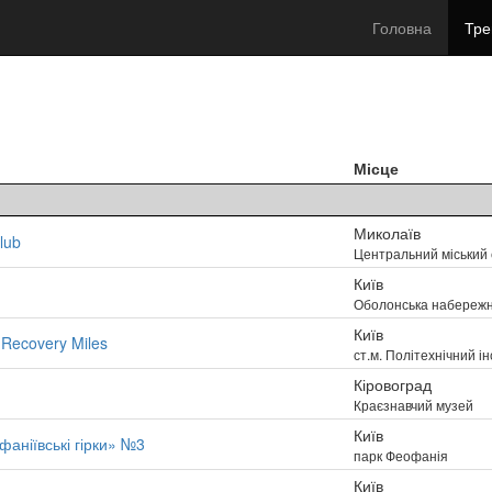
Головна
Тре
Місце
Миколаїв
lub
Центральний міський 
Київ
Оболонська набереж
Київ
Recovery Miles
ст.м. Політехнічний і
Кіровоград
Краєзнавчий музей
Київ
аніївські гірки» №3
парк Феофанія
Київ