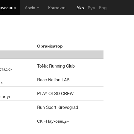
нування
Архів
Контакти
Укр
Рус
Eng
Організатор
ToNik Running Club
стадіон
Race Nation LAB
на
PLAY OTSD CREW
нститут
Run Sport Kirovograd
СК «Науковець»