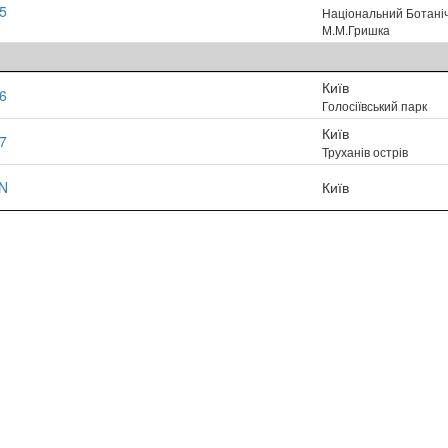
5
Національний Ботаніч
М.М.Гришка
Київ
6
Голосіївський парк
Київ
7
Труханів острів
N
Київ