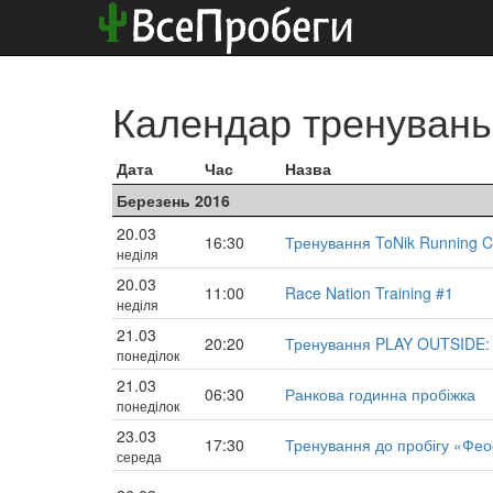
Календар тренувань
Дата
Час
Назва
Березень 2016
20.03
16:30
Тренування ToNik Running C
неділя
20.03
11:00
Race Nation Training #1
неділя
21.03
20:20
Тренування PLAY OUTSIDE: 
понеділок
21.03
06:30
Ранкова годинна пробіжка
понеділок
23.03
17:30
Тренування до пробігу «Феоф
середа