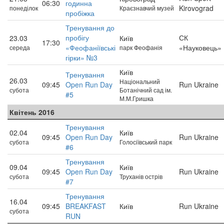
06:30
годинна
Kirovograd
понеділок
Краєзнавчий музей
пробіжка
Тренування до
пробігу
СК
23.03
Київ
17:30
«Феофаніївські
«Науковець»
середа
парк Феофанія
гірки» №3
Київ
Тренування
26.03
Національний
09:45
Open Run Day
Run Ukraine
субота
Ботанічний сад ім.
#5
М.М.Гришка
Квітень 2016
Тренування
02.04
Київ
09:45
Open Run Day
Run Ukraine
субота
Голосіївський парк
#6
Тренування
09.04
Київ
09:45
Open Run Day
Run Ukraine
субота
Труханів острів
#7
Тренування
16.04
09:45
BREAKFAST
Київ
Run Ukraine
субота
RUN