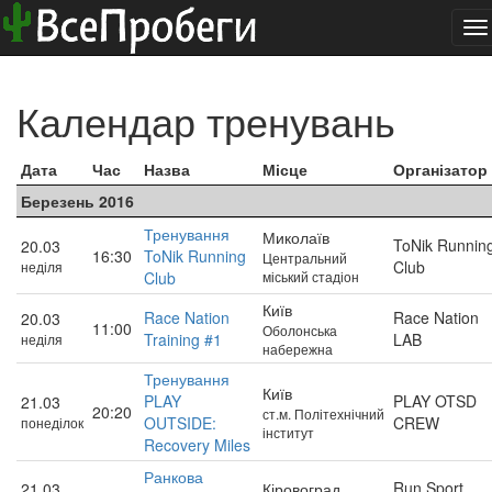
To
na
Календар тренувань
Дата
Час
Назва
Місце
Організатор
Березень 2016
Тренування
Миколаїв
ToNik Runnin
20.03
16:30
ToNik Running
Центральний
Club
неділя
Club
міський стадіон
Київ
Race Nation
Race Nation
20.03
11:00
Оболонська
Training #1
LAB
неділя
набережна
Тренування
Київ
PLAY
PLAY OTSD
21.03
20:20
ст.м. Політехнічний
OUTSIDE:
CREW
понеділок
інститут
Recovery Miles
Ранкова
Run Sport
21.03
Кіровоград