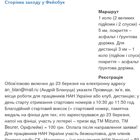
Сторінка заходу у Фейсбук
Маршрут
1 коло (2 великих
підйоми і 2 спуски) 
5 км, покриття –
асфальт і ґрунтова
доріжка. Для
дистанції 3 км – 1
коло (підйом і спуск)
покриття – асфальт 
ґрунтова доріжка.
Реєстрація
Обов’язково включно до 23 березня на електронну адресу
an_blan@mail.ru
(Андрій Блануца) указати Прізвище, ім’я, вік,
місце роботи для працівників НАН України або клуб, дистанцію; у
день старту отримання стартових номерів з 10:30 до 11:50 год.
Благодійний стартовий внесок (= стартовий номер, памятна
медаль на фініші для тих, хто зареєструвався до 23 березня,
напої на фініші, участь у лотереї – призи від ТМ Mizuno, ТМ
Beurer, Оріфлейм) = 100 грн. Оплата після направлення заявки!
Для працівників НАН України участь безкоштовна, для членів
бігового клубу СК «Науковець» (не працівників НАН України) = 50