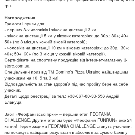
грн.
Нагородження
Грамоти і призи для:
- перших 3-х чоловіків і жінок на дистанції 3 км.
- жінок на дистанції 5 км у вікових категоріях: до 30р.; 30+; 40+;
50+ (по 3 місця у кожній віковій категорії);
- чоловіків на дистанції 10 км у вікових категоріях: до 30р.; 30+;
40+; 50+; 60+ (по 3 місця у кожній віковій категорії).
Сертифікати на спортивну продукцію від інтернет-магазину tt-
store.com.ua
Спеціальний приз від ТМ Domino’s Pizza Ukraine найшвидшим
учасникам на 10, 5 та 3 км!
Відповідальність за стан здоров’я під час пробігу бере на себе
учасник.
Деталі щодо реєстрації за тел.: +38-067-80-33-556 Андрій
Блануца
Забіг «Феофаніївські гірки» – перший етап FEOFANIA
CHALLENGE. Другим етапом буде «Феофанія FUNRUN» вже 24
квітня! Переможцями FEOFANIA CHALLENGE стануть учасники,
які покажуть найкращі результати в абсолюті за сумою балів у