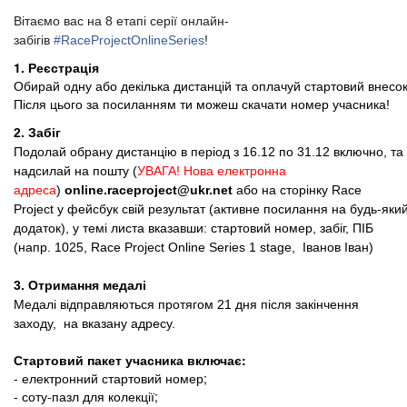
Вітаємо вас на 8 етапі серії онлайн-
забігів
#RaceProjectOnlineSeries
!
1. Реєстрація
Обирай одну або декілька дистанцій та оплачуй стартовий внесок
Після цього за посиланням ти можеш скачати номер учасника!
2. Забіг
Подолай обрану дистанцію в період з 16.12 по 31.12 включно, та
надсилай на пошту (
УВАГА! Нова електронна
адреса
)
online.raceproject@ukr.net
або на сторінку
Race
Project
у фейсбук свій результат (активне посилання на будь-яки
додаток), у темі листа вказавши: стартовий номер, забіг, ПІБ
(напр. 1025, Race Project Online Series 1 stage, Іванов Іван)
3. Отримання медалі
Медалі відправляються протягом 21 дня після закінчення
заходу, на вказану адресу.
Стартовий пакет учасника включає:
- електронний стартовий номер;
- соту-пазл для колекції;