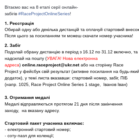
Вітаємо вас на 8 етапі серії онлайн-
забігів
#RaceProjectOnlineSeries
!
1. Реєстрація
Обирай одну або декілька дистанцій та оплачуй стартовий внесок
Після цього за посиланням ти можеш скачати номер учасника!
2. Забіг
Подолай обрану дистанцію в період з 16.12 по 31.12 включно, та
надсилай на пошту
(
УВАГА! Нова електронна
адреса
)
online.raceproject@ukr.net
або на сторінку
Race
Project
у фейсбук свій результат (активне посилання на будь-яки
додаток), у темі листа вказавши: стартовий номер, забіг, ПІБ
(напр. 1025, Race Project Online Series 1 stage, Іванов Іван)
3. Отримання медалі
Медалі відправляються протягом 21 дня після закінчення
заходу, на вказану адресу.
Стартовий пакет учасника включає:
- електронний стартовий номер;
- соту-пазл для колекції;