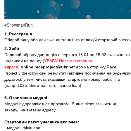
#SnowmanRun
1. Реєстрація
Обирай одну або декілька дистанцій та оплачуй стартовий внесок
2. Забіг
Подолай обрану дистанцію в період з 15.01 по 15.02 включно, та
надсилай на пошту (
УВАГА! Нова електронна
адреса
)
online.raceproject@ukr.net
або на сторінку
Race
Project
у фейсбук свій результат (активне посилання на будь-яки
додаток), у темі листа вказавши: стартовий номер, забіг, ПІБ
(напр. 1025, Snowman run, Іванов Іван)
3. Отримання медалі
Медалі відправляються протягом 15 днів після закінчення
заходу, на вказану адресу.
Стартовий пакет учасника включає:
- медаль фінішера;