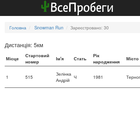
Головна
Snowman Run
Зареєстровано: 30
Дистанція: 5км
Стартовий
Рік
Місце
Ім'я
Стать
Місто
номер
народження
Зелінка
1
515
Ч
1981
Терноп
Андрій