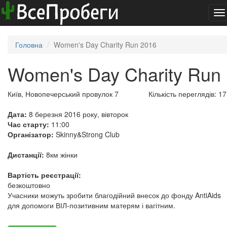
To
na
Головна
Women's Day Charity Run 2016
Women's Day Charity Run
Київ, Новопечерський провулок 7
Кількість переглядів: 1
Дата:
8 березня 2016 року, вівторок
Час старту:
11:00
Організатор:
Skinny&Strong Club
Дистанції:
8км жінки
Вартість реєстрації:
безкоштовно
Учасники можуть зробити благодійний внесок до фонду AntiAids
для допомоги ВІЛ-позитивним матерям і вагітним.