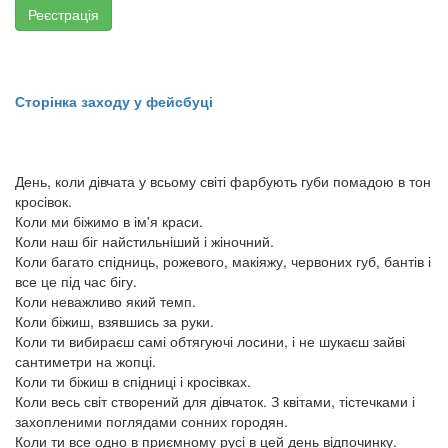
Реєстрація
Сторінка заходу у фейсбуці
День, коли дівчата у всьому світі фарбують губи помадою в тон
кросівок.
Коли ми біжимо в ім'я краси.
Коли наш біг найстильніший і жіночний.
Коли багато спідниць, рожевого, макіяжу, червоних губ, бантів і
все це під час бігу.
Коли неважливо який темп.
Коли біжиш, взявшись за руки.
Коли ти вибираєш самі обтягуючі лосини, і не шукаєш зайві
сантиметри на жопці.
Коли ти біжиш в спідниці і кросівках.
Коли весь світ створений для дівчаток. З квітами, тістечками і
захопленими поглядами сонних городян.
Коли ти все одно в приємному русі в цей день відпочинку.