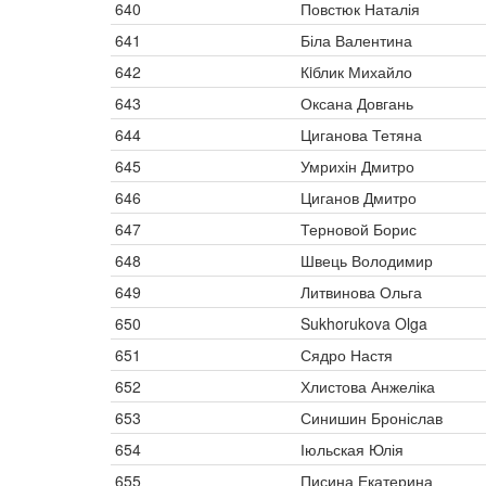
640
Повстюк Наталія
641
Біла Валентина
642
Кiблик Михайло
643
Оксана Довгань
644
Циганова Тетяна
645
Умрихін Дмитро
646
Циганов Дмитро
647
Терновой Борис
648
Швець Володимир
649
Литвинова Ольга
650
Sukhorukova Olga
651
Сядро Настя
652
Хлистова Анжеліка
653
Синишин Броніслав
654
Іюльская Юлія
655
Писина Екатерина