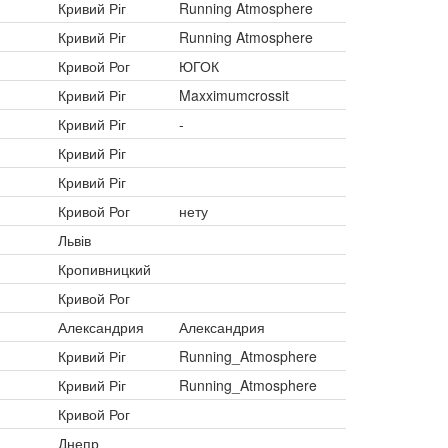
Кривий Ріг
Running Atmosphere
Кривий Ріг
Running Atmosphere
Кривой Рог
ЮГОК
Кривий Ріг
Maxximumcrossit
Кривий Ріг
-
Кривий Ріг
Кривий Ріг
Кривой Рог
нету
Львів
Кропивницкий
Кривой Рог
Александрия
Александрия
Кривий Ріг
Running_Atmosphere
Кривий Ріг
Running_Atmosphere
Кривой Рог
Днепр