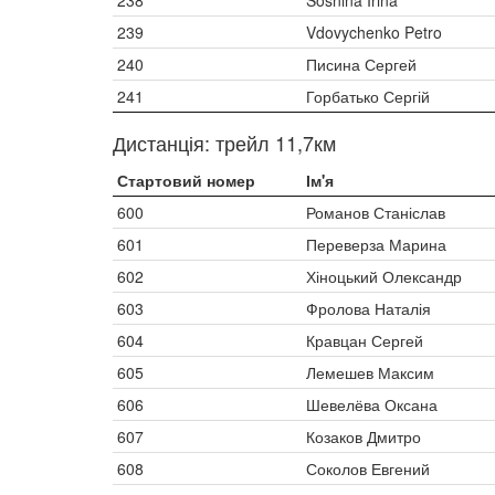
238
Sosnina Irina
239
Vdovychenko Petro
240
Писина Сергей
241
Горбатько Сергій
Дистанція: трейл 11,7км
Стартовий номер
Ім'я
600
Романов Станіслав
601
Переверза Марина
602
Хіноцький Олександр
603
Фролова Наталія
604
Кравцан Сергей
605
Лемешев Максим
606
Шевелёва Оксана
607
Козаков Дмитро
608
Соколов Евгений