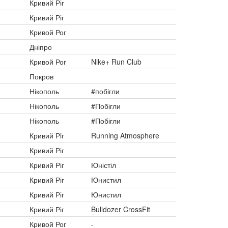
Кривий Ріг
Кривий Ріг
Кривой Рог
Дніпро
Кривой Рог
Nike+ Run Club
Покров
Нікополь
#побігли
Нікополь
#Побігли
Нікополь
#Побігли
Кривий Рiг
Running Atmosphere
Кривий Ріг
Кривий Ріг
Юністіл
Кривий Ріг
Юнистил
Кривий Ріг
Юнистил
Кривий Ріг
Bulldozer CrossFit
Кривой Рог
-