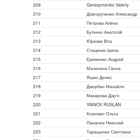
209
Gerasymenko Valeriy
210
Довгорученко Александр
211
Петрова Алёна
212
Бутенко Анатолій
213
Юркова Віта
214
Стаценко Ірина
215
Еременко Андрей
216
Мачихина Ганна
217
Яшин Денис
218
Дзюрбан Михайло
219
Макарова Дар'я
220
YAINOV RUSLAN
221
Козохват Ольга
222
Панасюк Николай
223
Таращенко Светлана