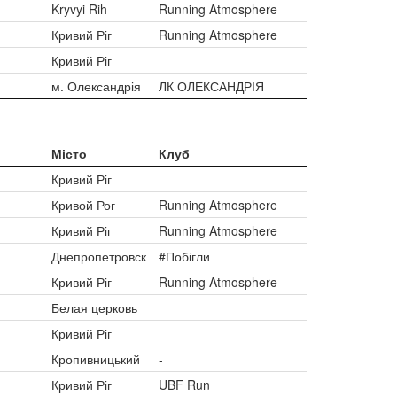
Kryvyi Rih
Running Atmosphere
Кривий Ріг
Running Atmosphere
Кривий Ріг
м. Олександрія
ЛК ОЛЕКСАНДРІЯ
Місто
Клуб
Кривий Ріг
Кривой Рог
Running Atmosphere
Кривий Ріг
Running Atmosphere
Днепропетровск
#Побігли
Кривий Ріг
Running Atmosphere
Белая церковь
Кривий Ріг
Кропивницький
-
Кривий Ріг
UBF Run