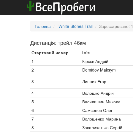
Головна
White Stones Trail
Зареєстровано: 
Дистанція: трейл 46км
Стартовий номер
Ім'я
1
Кірєєв Андрій
2
Demidov Maksym
3
Линник Егор
4
Волошко Андрій
5
Василишин Микола
6
Самсонов Олег
7
Волошенко Марина
8
Завалихатько Сергій