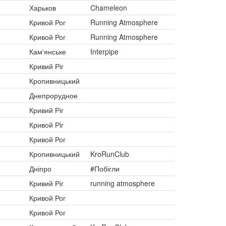
Харьков
Chameleon
Кривой Рог
Running Atmosphere
Кривой Рог
Running Atmosphere
Кам'янське
Interpipe
Кривий Ріг
Кропивницький
Днепрорудное
Кривий Ріг
Кривой Рiг
Кривой Рог
Кропивницький
KroRunClub
Дніпро
#Побігли
Кривий Ріг
running atmosphere
Кривой Рог
Кривой Рог