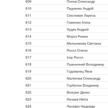
609
Попов Олександр
610
Педченко Андрій
611
Смоловая Лариса
612
Гоменюк Аліна
613
Худик Андрей
614
Мороз Роман
615
Мельникова Світлана
616
Росол Олена
617
Ігор Росол
618
Пшеничний Володимир
619
Годованец Яков
620
Малінічев Олександр
621
Горбатюк Владимир
622
Возгрин Денис
623
Нечаев Нікіта
624
Лисевич Надежда