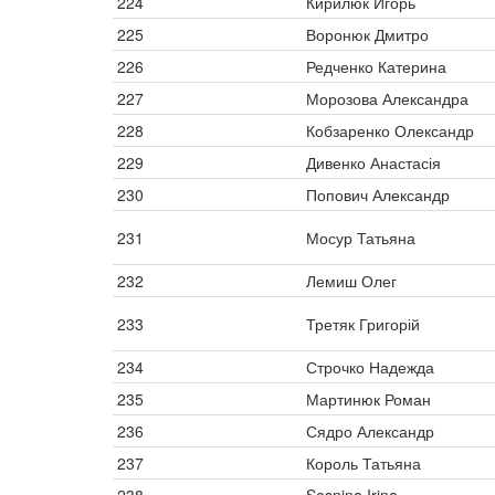
224
Кирилюк Игорь
225
Воронюк Дмитро
226
Редченко Катерина
227
Морозова Александра
228
Кобзаренко Олександр
229
Дивенко Анастасія
230
Попович Александр
231
Мосур Татьяна
232
Лемиш Олег
233
Третяк Григорій
234
Строчко Надежда
235
Мартинюк Роман
236
Сядро Александр
237
Король Татьяна