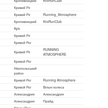
Кропивницкий
KroRunClub
Кривий Ріг
Кривий Ріг
Running_Atmosphere
Кропивницкий
KroRunClub
Kyiv
Кривий Ріг
Кривой Рог
RUNNING
Кривий Рiг
ATMOSPHERE
Кривой Рог
Нікопольський
район
Кривой Рог
Running Atmosphere
Кривой Рог
Вільні колеса
Александрия
Александрия
Александрия
Прайд