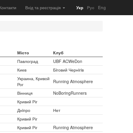
Контакти
Вхід та реєстрація
Укр
Рус
Eng
Місто
Клуб
Павлоград
UBF ACWeDon
Киев
Бiговий Чернiгiв
Украина, Кривой
Running Atmosphere
Рог
Вінниця
NoBoringRunners
Кривий Ріг
Днiпро
Нет
Кривий Ріг
Кривий Ріг
Running Atmosphere