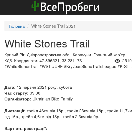
Головна
White Stones Trail 2021
White Stones Trail
Кривий Ріг, Дніпропетровська обл., Карачуни. Гранітний кар'єр
КДЗ. Координати: 47.896521, 33.281173
2519
#WhiteStonesTrail #WST #UBF #KryvbasStoneTrailsLeague #KrSTL
Дата:
12 червня 2021 року, субота
Час старту:
09:00
Організатор:
Ukrainian Bike Family
Дистанції:
трейл 46км від 18р., трейл 23км від 18р., трейл 11,7к
від 16р., трейл 4,6км від 13р., трейл 2,3км від 9р.
Вартість реєстрації: