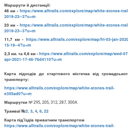
Маршрути й дистанції:
46 км -
https://www.alltrails.com/explore/map/white-stones-trai
2019-23--3?u=m
23 км -
https://www.alltrails.com/explore/map/white-stones-trai
2019-23--3?u=m
11,7 км -
https://www.alltrails.com/explore/map/fri-03-jan-202
15-19--4?u=m
2,3 км. та 4,6 км -
https://www.alltrails.com/explore/map/wed-07
apr-2021-17-46-76d4110?u=m
Карта підходів до стартового містечка від громадськог
транспорту:
https://www.alltrails.com/explore/map/white-stones-trail-
e355ad0?u=m
Маршрутки
№ 295, 205, 312, 287, 300А.
Трамваї №
2
3
,
4
,
6
,
22
,
Карта під’їздів приватним транспортом
https://www.alltrails.com/explore/map/white-stones-trail-