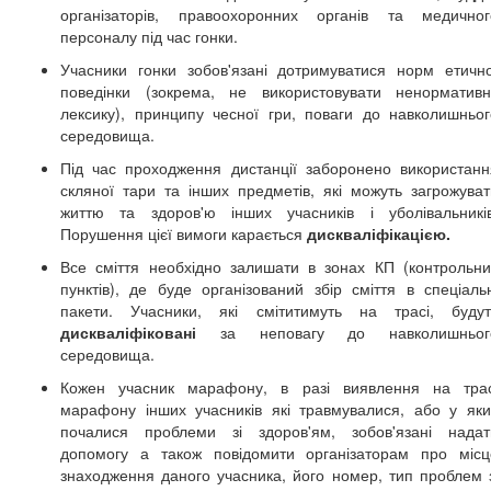
організаторів, правоохоронних органів та медичног
персоналу під час гонки.
Учасники гонки зобов'язані дотримуватися норм етично
поведінки (зокрема, не використовувати ненормативн
лексику), принципу чесної гри, поваги до навколишньог
середовища.
Під час проходження дистанції заборонено використанн
скляної тари та інших предметів, які можуть загрожуват
життю та здоров'ю інших учасників і уболівальників
Порушення цієї вимоги карається
дискваліфікацією.
Все сміття необхідно залишати в зонах КП (контрольни
пунктів), де буде організований збір сміття в спеціальн
пакети. Учасники, які смітитимуть на трасі, будут
дискваліфіковані
за неповагу до навколишньог
середовища.
Кожен учасник марафону, в разі виявлення на трас
марафону інших учасників які травмувалися, або у яки
почалися проблеми зі здоров'ям, зобов'язані надат
допомогу а також повідомити організаторам про місц
знаходження даного учасника, його номер, тип проблем з