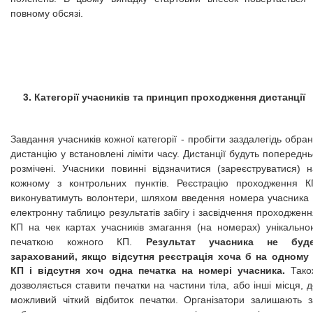
повному обсязі.
3. Категорії учасників та принцип проходження дистанції
Завдання учасників кожної категорії - пробігти заздалегідь обра
дистанцію у встановлені ліміти часу. Дистанції будуть попередн
розмічені. Учасники повинні відзначитися (зареєструватися) н
кожному з контрольних пунктів. Реєстрацію проходження К
виконуватимуть волонтери, шляхом введення номера учасника 
електронну таблицю результатів забігу і засвідчення проходжен
КП на чек картах учасників змагання (на номерах) унікально
Результат учасника не буд
печаткою кожного КП.
зарахований, якщо відсутня реєстрація хоча б на одному 
КП і відсутня хоч одна печатка на номері учасника.
Тако
дозволяється ставити печатки на частини тіла, або інші місця, 
можливий чіткий відбиток печатки. Організатори залишають з