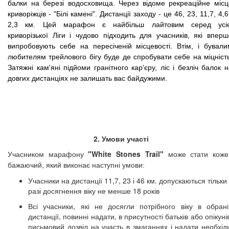
балки на березі водосховища. Через відоме рекреаційне місц
криворіжців - "Білі камені". Дистанції заходу - це 46, 23, 11,7, 4,6
2,3 км. Цей марафон є найбільш лайтовим серед усіє
криворізької Ліги і чудово підходить для учасників, які вперш
випробовують себе на пересіченій місцевості. Втім, і бували
любителям трейлового бігу буде де спробувати себе на міцність
Затяжні кам'яні підйоми гранітного кар'єру, ліс і безліч балок 
довгих дистанціях не залишать вас байдужими.
2. Умови участі
"White Stones Trail"
Учасником марафону
може стати коже
бажаючий, який виконає наступні умови:
Учасники на дистанції 11,7,
23 і 46 км.
допускаються тільки
разі досягнення віку не менше 18 років
Всі учасники, які не досягли потрібного віку в обрані
дистанції, повинні надати, в присутності батьків або опікуні
письмовий дозвіл на участь в змаганнях і надати необхідн