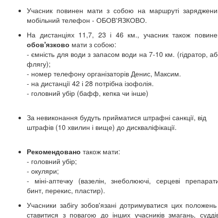
Учасник повинен мати з собою на маршруті заряджени
мобільний телефон - ОБОВ'ЯЗКОВО.
На дистанціях 11,7,
23 і 46 км.
, учасник також повине
обов'язково
мати з собою:
- ємність для води з запасом води на 7-10 км. (гідратор, а
флягу);
- номер телефону організаторів Денис, Максим.
- на дистанції 42 і 28 потрібна ізофолія.
- головний убір (бафф, кепка чи інше)
За невиконання будуть прийматися штрафні санкції, від
штрафів (10 хвилин і вище) до дискваліфікації.
Рекомендовано
також мати:
- головний убір;
- окуляри;
- міні-аптечку (вазелін, знеболюючі, серцеві препарати
бинт, перекис, пластир).
Учасники забігу зобов'язані дотримуватися цих положень 
ставитися з повагою до інших учасників змагань, суддів