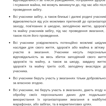
і псування майна, які можуть виникнути до, під час або піс
проведення забігу.
Всі учасники забігу, а також близькі і далекі родичі учасник
відмовляються від усіх можливих претензій до організатор
заходу, пов'язаних зі шкодою, заподіяною життю, здоров'
та майну учасників забігу, під час проведення змагання, 
також після його проведення.
Всі учасники усвідомлюють потенційно можливі шкідлив
наслідки для свого життя, здоров'я або майна в зв'язку 
участю в змагання. Учасники несуть персональн
відповідальність за весь збиток заподіяний свого життя
здоров'ю та майну, а також за шкоду, завдану життю
здоров'я та майну третіх осіб, заподіяну внаслідок ді
учасника.
Всі учасники беруть участь у змаганнях тільки добровільно
за власною згодою.
Всі учасники, які беруть участь в змаганнях, дають згоду 
обробку своїх персональних даних для подальшог
використання їх організаторами змагання в майбутні
марафонах, або забігах, та в маркетингових цілях.