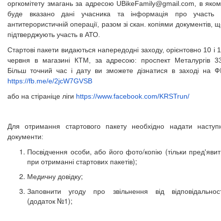
оргкомітету змагань за адресою
UBikeFamily@gmail.com
, в яко
буде вказано дані учасника та інформація про участь 
антитерористичній операції, разом зі скан. копіями документів, 
підтверджують участь в АТО.
Стартові пакети видаються напередодні заходу, орієнтовно 10 і 
червня в магазині КТМ, за адресою: проспект Металургів 33
Більш точний час і дату ви зможете дізнатися в заході на Ф
https://fb.me/e/2jcW7GVSB
або на стіраніце ліги
https://www.facebook.com/KRSTrun/
Для отримання стартового пакету необхідно надати наступн
документи:
Посвідчення особи, або його фото/копію (тільки пред'явит
при отриманні стартових пакетів);
Медичну довідку;
Заповнити угоду про звільнення від відповідальност
(додаток №1);