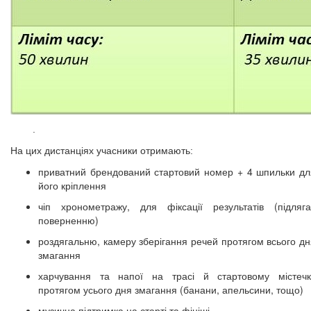
.
На цих дистанціях учасники отримають:
приватний брендований стартовий номер + 4 шпильки дл
його кріплення
чіп хронометражу, для фіксації результатів (підляга
поверненню)
роздягальню, камеру зберігання речей протягом всього дн
змагання
харчування та напої на трасі й стартовому містечк
протягом усього дня змагання (банани, апельсини, тощо)
музична підтримка на старті та фініші