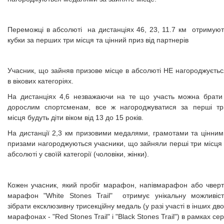
Переможці в абсолюті на дистанціях 46, 23, 11.7 км отримуют
кубки за перших три місця та цінний приз від партнерів
Учасник, що зайняв призове місце в абсолюті НЕ нагороджуєтьс
в вікових категоріях.
На дистанціях 4,6 незважаючи на те що участь можна брати 
дорослим спортсменам, все ж нагороджуватися за перші тр
місця будуть діти віком від 13 до 15 років.
На дистанції 2,3 км призовими медалями, грамотами та цінним
призами нагороджуються учасники, що зайняли перші три місця 
абсолюті у своїй категорії (чоловіки, жінки).
Кожен учасник, який пробіг марафон, напівмарафон або чверт
марафон "White Stones Trail" отримує унікальну можливіст
зібрати ексклюзивну трисекційну медаль (у разі участі в інших дв
марафонах - "Red Stones Trail" і "Black Stones Trail") в рамках сер