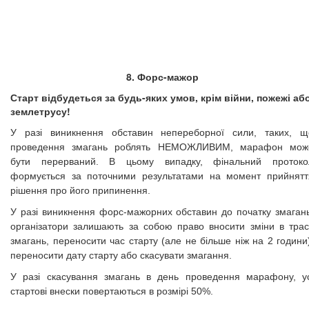
8. Форс-мажор
Старт відбудеться за будь-яких умов, крім війни, пожежі аб
землетрусу!
У разі виникнення обставин непереборної сили, таких, щ
проведення змагань роблять НЕМОЖЛИВИМ, марафон мож
бути перерваний. В цьому випадку, фінальний протоко
формується за поточними результатами на момент прийнятт
рішення про його припинення.
У разі виникнення форс-мажорних обставин до початку змагань
організатори залишають за собою право вносити зміни в трас
змагань, переносити час старту (але не більше ніж на 2 години
переносити дату старту або скасувати змагання.
У разі скасування змагань в день проведення марафону, ус
стартові внески повертаються в розмірі 50%.