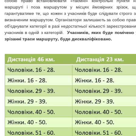
собою право встановлювати «таємні» контрольні пункти н
маршруті і поза маршрутом у місцях ймовірних зрізок, щ
гарантуватиме те, що кожен з учасників буде слідувати строго 
визначеним маршрутом. Організатори залишають за собою прав
об'єднувати категорії в разі недостатньої кількості зареєстрован
Учасників, яких буде помічено 
учасників в одній з категорій.
зрізанні траси маршруту, буде дискваліфіковано.