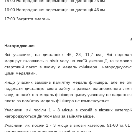
15:00 Нагородження переможців на дистанції 23 км.
16:00 Нагородження переможців на дистанції 46 км.
17:00 Закриття змагань.
6
Нагородження
Всі учасники, на дистанціях 46, 23, 11,7 км., Які подолал
маршрут вклавшись в ліміт часу на своїй дистанції, та замовил
стартовий пакет в якому є медаль фінішера нагороджуютьс
цими медалями.
Якщо учасник замовив пам’ятну медаль фінішера, але не змі
подолати дистанцію свого забігу в рамках встановленого ліміт
часу, то пам’ятна медаль фінішера цьому учаснику не надається
плата за пам’ятну медаль фінішера не компенсується.
Учасники, які посіли 1 - 3 місце в кожній з вікових категорій
нагороджуються Дипломами за зайняте місце.
Учасники, які посіли 1 - 3 місце в віковій категорії, 51-60 та 61
нагороджуються медалями за зайняте місце.