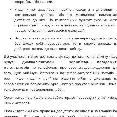
здоров'ям або травми.
Учасник по можливості повинен сходити з дистанції н
контрольних пунктах, або по можливості намагатис
дістатися до них. На контрольних пунктах учасник мож
отримати першу медичну допомогу, харчування й питво, 
процесі очікування автомобіля евакуації.
Якщо учасник сходить з маршруту не через здоров'я, і ​​мо
без шкоди собі пересуватися, то в такому випадку ві
добирається сам до стартового табору.
ліміту час
Всі учасники, які не досягають фінішу до закінчення
дискваліфіковані
зобов'язані повідомит
будуть
і
організаторів
по телефонам про своє місцезнаходження дл
того, щоб уникнути організації пошуково-рятувальних заходів. 
разі, якщо учасник прийняв рішення зійти з дистанції, ві
зобов'язується повідомити організаторів про своє рішення. Ном
телефону для повідомлення: або .
Організатори залишають за собою право переводити учасників д
інших категорій.
Організатори мають право не допустити до участі в змаганнях б
пояснень. В цьому випадку стартовий внесок повертається 