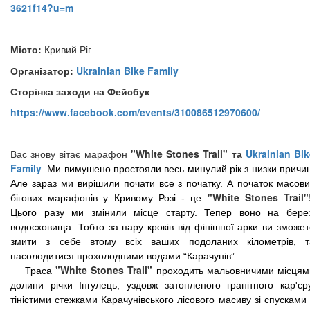
3621f14?u=m
Місто:
Кривий Ріг.
Організатор:
Ukrainian Bike Family
Сторінка заходи на Фейсбук
https://www.facebook.com/events/310086512970600/
"White Stones Trail" та
Ukrainian Bik
Вас знову вітає марафон
Family
. Ми вимушено простояли весь минулий рік з низки причин
Але зараз ми вирішили почати все з початку. А початок масови
"White Stones Trail"
бігових марафонів у Кривому Розі - це
Цього разу ми змінили місце старту. Тепер воно на берез
водосховища. Тобто за пару кроків від фінішної арки ви зможет
змити з себе втому всіх ваших подоланих кілометрів, т
насолодитися прохолодними водами “Карачунів”.
"White Stones Trail"
Траса
проходить мальовничими місцям
долини річки Інгулець, уздовж затопленого гранітного кар'єру
тіністими стежками Карачунівського лісового масиву зі спусками