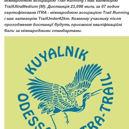
міжнародною асоціацією Trail Running і має категорію
TrailUltraMedium (M). Дистанція 21,098 миль за 07 годин
сертифікована ITRA - міжнародною асоціацією Trail Runnin
і має категорію TrailUnder42km. Кожному учаснику після
проходження дистанції будуть присвоєні кваліфікаційні
бали за міжнародними стандартами.