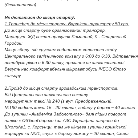
(безкоштовно).
Як дістатися до місця старту:
1.Трансфер до місця старту- Вартість трансферу 50 грн.
До місця старту буде організований трансфер.
Маршрут: ЖД вокзал-провулок Лиманний, 9 - Стартовий
Городок;
Місце збору: під круглим годинником головного входу
Центрального залізничного вокзалу з 6:00 до 6:30. Відправленн
автобусів рівно о 6:30 ранку, прохання не запізнюватись!
Везуть нас комфортабельні мікроавтобуси IVECO білого
кольору.
2.Проїзд до місця старту громадським транспортом.
Від Центрального залізничного вокзалу:
маршрутним таксі № 240 (з вул. Преображенська),
№190 ходять кожні 15 - 20 хвилин, годину у дорозі ~ 40 хвилин.
До зупинки «Академіка Заболотного» далі пішки поворот
наліво к Об’їзної дороге і за АЗС Укрнафта направо до
Школи№1, с. Корсунци, там же кінцева зупинки приміської
маршрутки №31, спуск к берегу лиману ~ 20 хвилин;
Схема