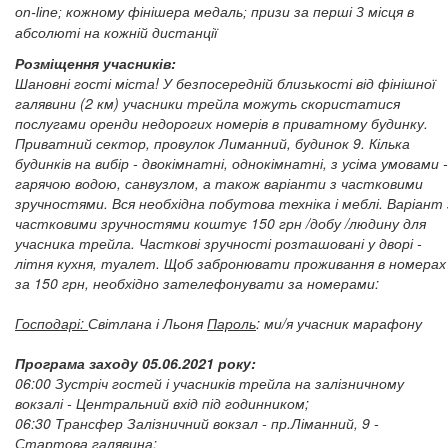
on-line; кожному фінішера медаль; призи за перші 3 місця в
абсолюті на кожній дистанції
Розміщення учасників:
Шановні гості міста! У безпосередній близькості від фінішної
галявини (2 км) учасники трейла можуть скористатися
послугами оренди недорогих номерів в приватному будинку.
Приватний сектор, провулок Лиманний, будинок 9. Кілька
будинків на вибір - двокімнатні, однокімнатні, з усіма умовами -
гарячою водою, санвузлом, а також варіанти з частковими
зручностями. Вся необхідна побутова техніка і меблі. Варіант 
частковими зручностями коштує 150 грн /добу /людину для
учасника трейла.
Часткові зручності розташовані у дворі -
літня кухня, туалет. Щоб забронювати проживання в номерах
за 150 грн, необхідно зателефонувати за номерами:
Господарі:
Світлана і Льоня
Пароль
: ми/я учасник марафону
Програма заходу 05.06.2021 року:
06:00 Зустріч гостей і учасників трейла на залізничному
вокзалі - Центральний вхід під годинником;
06:30 Трансфер Залізничний вокзал - пр.Ліманний, 9 -
Стартова галявина;