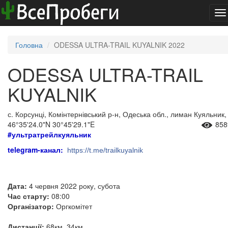
To
na
Головна
ODESSA ULTRA-TRAIL KUYALNIK 2022
ODESSA ULTRA-TRAIL
KUYALNIK
с. Корсунці, Комінтернівський р-н, Одеська обл., лиман Куяльник,
46°35'24.0"N 30°45'29.1"E
858
#ультратрейлкуяльник
telegram-канал:
https://t.me/trailkuyalnik
Дата:
4 червня 2022 року, субота
Час старту:
08:00
Організатор:
Оргкомітет
Дистанції:
68км, 34км