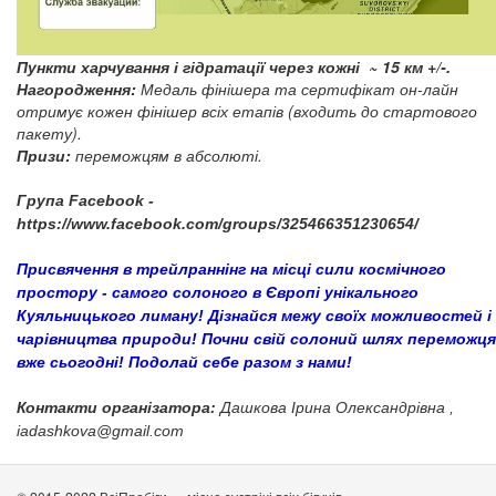
Пункти харчування і гідратації через кожні ~ 15 км +/-.
Нагородження:
Медаль фінішера та сертифікат он-лайн
отримує кожен фінішер всіх етапів (входить до стартового
пакету).
Призи:
переможцям в абсолюті.
Група Facebook -
https://www.facebook.com/groups/325466351230654/
Присвячення в трейлраннінг на місці сили космічного
простору - самого солоного в Європі унікального
Куяльницького лиману! Дізнайся межу своїх можливостей і
чарівництва природи! Почни свій солоний шлях переможця
вже сьогодні! Подолай себе разом з нами!
Контакти організатора:
Дашкова Ірина Олександрівна ,
iadashkova@gmail.com