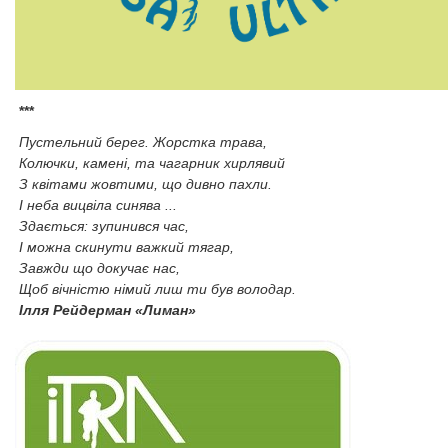
***
Пустельний берег. Жорстка трава,
Колючки, камені, та чагарник хирлявий
З квітами жовтими, що дивно пахли.
I неба вицвіла синява ...
Здається: зупинився час,
І можна скинути важкий тягар,
Завжди що докучає нас,
Щоб вічністю німий лиш ти був володар.
Ілля Рейдерман «Лиман»