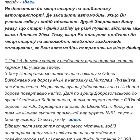
здесь
проїзду -
.
Як дістатися до місця старту на особистому
автотранспорті. Де залишити автомобіль, якщо Ви
учасник забігу і водій одночасно. Друзі! Звертаємо Вашу
увагу, що старт і фініш забігу це різні пункти, відстань мі
якими близько 20км. Тому, якщо Ви плануєте приїхати до
місця старту на автомобілі, необхідно заздалегідь
спланувати, як Ваш автомобіль потрапить на місце фінішу
Проїзд до місця старту особистим транспортом, коли за
1.
кермом НЕ учасник забігу.
З боку Центрального залізничного вокзалу м.Одеси:
Виїжджаємо на дорогу М-14 в напрямку м.Миколаїв, Лузанівка,
пос.Котовского. На розвилці вулиці Добровольського і Південна
дорога повертаємо наліво. Далі по вулиці Добровольського до
вулиці Академіка Заболотного, потім поворот наліво к Об’їзної
дороге і за АЗС Укрнафта направо до Школи№1, с.Корсунци
там же кінцева зупинка приміської маршрутки №31, спуск к
здесь
берегу лиману.
Схема проїзду -
.
Відразу після закриття стартового містечка, водій
автотранспорту може слідувати за автомобілями
організоторов забігу і переїхати на фініш дистанції 21,098