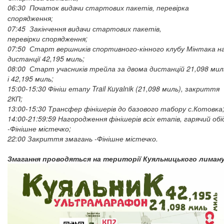
06:30 Початок видачи
стартових пакетів, перевірка
спорядження;
07:45 Закінчення видачи стартових пакетів,
перевірки спорядження;
07:50 Старт вершників спортивного-кінного клубу Мінтака н
дистанції 42,195 миль;
08:00 Старт учасників трейла за двома дистанцій 21,098 мил
і 42,195 миль;
15:00-15:30 Фініш етапу Trail Кuyalnik (21,098 миль), закриття
2КП;
13:00-15:30 Трансфер фінішерів до базового табору с.Котовка
14:00-21:59:59 Нагородження фінішерів всіх етапів, гарячий обі
-Фінішне містечко;
22:00 Закриття змагань -Фінішне містечко.
Змагання проводяться на території Куяльницького лиману