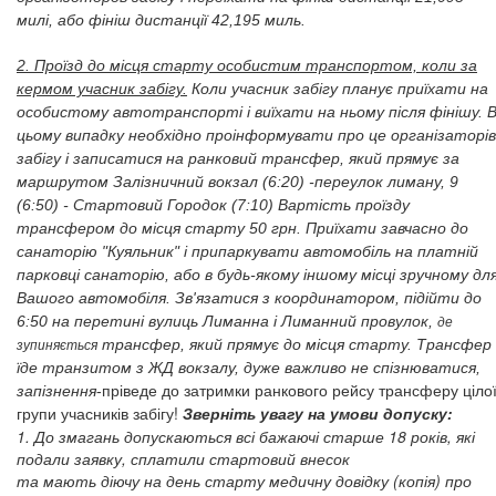
милі, або
фініш дистанції 42,195 миль.
2. Проїзд до місця старту особистим транспортом, коли за
кермом учасник забігу.
Коли учасник забігу планує приїхати на
особистому автотранспорті і виїхати на ньому після фінішу. 
цьому випадку необхідно проінформувати про це організаторів
забігу і записатися на ранковий трансфер, який прямує за
маршрутом Залізничний вокзал (6:20) -переулок лиману, 9
(6:50) - Стартовий Городок (7:10) Вартість проїзду
трансфером до місця старту 50 грн.
Приїхати завчасно до
санаторію "Куяльник" і припаркувати автомобіль на платній
парковці санаторію, або в будь-якому іншому місці зручному дл
Вашого автомобіля. Зв'язатися з координатором, підійти до
6:50 на перетині вулиць Лиманна і Лиманний провулок,
де
трансфер, який прямує до місця старту. Трансфер
зупиняється
їде
транзитом з ЖД вокзалу, дуже важливо не спізнюватися,
пріведе до затримки ранкового рейсу трансферу ціло
запізнення
-
групи учасників забігу!
Зверніть увагу на умови допуску:
1. До змагань допускаються всі бажаючі старше 18 років, які
подали заявку, сплатили стартовий внесок
та мають діючу на день старту медичну довідку (копія) про