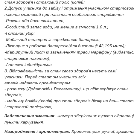
стан здоров'я і страховий поліс (копія);
2.Допуск учасника до забігу і отримання учасником стартовог
пакета можливий при наявності особистого спорядження:
-Рюкзак або його еквівалент;
-Особистий запас води, не менше в ємності 1,0 л.;
-Головний убір;
-Мобільний телефон із зарядженою батареєю;
-Ліхтарик з робочою батареєю(для дистанції 42,195 миль);
-Маршрутний лист із зазначенням траси марафону (видаєтьс
стартовим пакетом);
-Аптечка індивідуальна.
3. Відповідальність за стан свого здоров'я несуть самі
учасники. Перед стартом учасники всіх
етапів надають організаторам:
- розписку (Додаток№1 Регламенту), що підтверджує стан
здоров'я;
- медичну довідку(копія) про стан здоров'я діючу на день старт
і страховий поліс(копія).
Забезпечення змагання:
-камера зберігання; пункти гідратації
пункти харчування.
Нагородження і хронометраж:
Хронометраж ручної; грамот