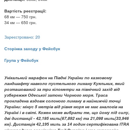
Вартість реєстрації:
68 км — 750 грн.
34 км — 650 грн.
Зареєстровано: 20
Сторінка заходу у Фейсбук
Група у Фейсбук
У
нікальний марафон на Півдні України по казковому
ландшафту навколо пустельного лиману Куяльник, який
розташований за три кілометри на північний захід від
узбережжя Одеської затоки Чорного моря. Траса
прокладена вздовж солоного лиману в найнижчій точці
України: мінус 5 метрів від рівня моря не має аналогів на
Україні і в світі. Кожен може вибрати те, що йому під силу,
дві дистанції - 42,195 миль(67,892 км) та 21,098 миль(33,946
км).
Дистанція 42,195 миль за 14 годин сертифікована ITRA 