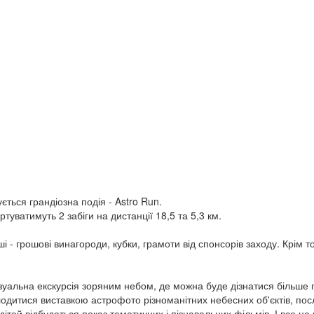
ується грандіозна подія - Astro Run.
ртуватимуть 2 забіги на дистанції 18,5 та 5,3 км.
 - грошові винагороди, кубки, грамоти від спонсорів заходу. Крім т
зуальна екскурсія зоряним небом, де можна буде дізнатися більше пр
дитися виставкою астрофото різноманітних небесних об'єктів, послух
дітей відбудеться показ тематичних і пізнавальних фільмів. І все це