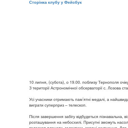
Сторінка клубу у Фейсбук
​10 липня, (субота), о 19.00. поблизу Тернополя очік
З території Астрономічної обсерваторії с. Лозова ста
Усі учасники отримають пам’ятні медалі, а найшвидші
виграти суперприз – телескоп.
Після завершення забігу відбудеться пізнавальна, ві
розташування на небосхилі. Присутні зможуть насоло
телескоп планети, галактики, зоряні скупчення. Для 