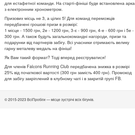
для естафетної команди. На старті-фініші буде встановлена ​​арка
з електронним хронометром.
Призових місць не 3, а цілих 5! Для команд переможців
передбачені грошові призи в розмірі:
1 місце - 1500 грн, 2е - 1200 грн, 3-є - 900 грн, 4-е - 600 грн і 5е -
300 грн. А також будуть загальнокомандні нагороди, призи та
подарунки від партнерів забігу. Всі учасники отримають велику
гарну металеву медаль на фініші!
Як Вам такий формат? Тоді вперед реєструватися!
Для членів Falсons Running Club передбачена знижка в розмірі
25% від початкової вартості (300 грн замість 400 грн). Промокод
для забігу закріплений в клубному чаті і в закритій групі FB.
© 2015-2023 ВсіПробіги — місце зустрічі всіх бігунів.