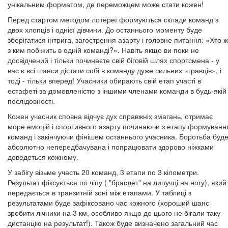
унікальним форматом, де переможцем може стати кожен!
Перед стартом методом лотереї формуються склади команд з
двох хлопців і однієї дівчини. До останнього моменту буде
зберігатися інтрига, загострення азарту і головне питання: «Хто ж
з ким побіжить в одній команді?». Навіть якщо ви поки не
досвідчений і тільки починаєте свій біговій шлях спортсмена - у
вас є всі шанси дістати собі в команду дуже сильних «гравців», і
тоді - тільки вперед! Учасники обирають свій етап участі в
естафеті за домовленістю з іншими членами команди в будь-якій
послідовності.
Кожен учасник сповна відчує дух справжніх змагань, отримає
море емоцій і спортивного азарту починаючи з етапу формуванн
команд і закінчуючи фінішем останнього учасника. Боротьба буд
абсолютно непередбачувана і попрацювати здорово ніжками
доведеться кожному.
У забігу візьме участь 20 команд, 3 етапи по 3 кілометри.
Результат фіксується по чіпу ( "браслет" на липучці на ногу), який
передається в транзитній зоні між етапами. У таблиці з
результатами буде зафіксовано час кожного (хороший шанс
зробити лічники на 3 км, особливо якщо до цього не бігали таку
дистанцію на результат!). Також буде визначено загальний час