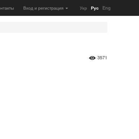
нтакты
Вход и регистрация
Укр
Рус
Eng
3571