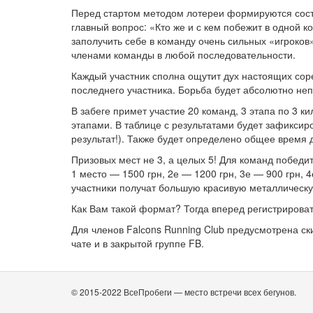
Перед стартом методом лотереи формируются соста
главный вопрос: «Кто же и с кем побежит в одной 
заполучить себе в команду очень сильных «игроков
членами команды в любой последовательности.
Каждый участник сполна ощутит дух настоящих сор
последнего участника. Борьба будет абсолютно не
В забеге примет участие 20 команд, 3 этапа по 3 к
этапами. В таблице с результатами будет зафиксир
результат!). Также будет определено общее время
Призовых мест не 3, а целых 5! Для команд побед
1 место — 1500 грн, 2е — 1200 грн, 3е — 900 грн, 
участники получат большую красивую металличес
Как Вам такой формат? Тогда вперед регистрирова
Для членов Falсons Running Club предусмотрена ск
чате и в закрытой группе FB.
© 2015-2022 ВсеПробеги — место встречи всех бегунов.