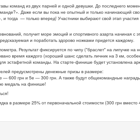
вы команд из двух парней и одной девушки. До последнего момент
команде?». Даже если вы пока не опытный и только начинающий сво
», и тогда — только вперед! Участники выбирают свой этап участия
евнований, получит море эмоций и спортивного азарта начиная с
предсказуемая и поработать здорово ножками придется каждому.
илометра. Результат фиксируется по чипу ("браслет" на липучке на 
овано время каждого (хороший шанс сделать личник на 3 км, особе
 для эстафетной команды. На старте-финише будет установлена ар
ителей предусмотрены денежные призы в размере:
4е — 600 грн и 5е — 300 грн. А также будут общекомандные награды
кую медаль на финише!
ться!
идка в размере 25% от первоначальной стоимости (300 грн вместо 