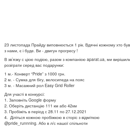
23 листопада Прайду виповнюється 1 рік. Вдячні кожному хто був
з нами, є і буде. Ви - двигун прогресу !
В зв’язку с цією подією, разом з компанією aparat.ua, ми вирішил
розіграти серед вас подарунки:
1 м.- Конверт “Pride” з 1000 грн.
2 м. - Сумка для бігу, велосипеда на пояс
3 м. - Масажний рол Easy Grid Roller
Для участі в
конкурсі
:
1. Заповніть Google форму
2. Оберіть дистанцію 111 км або 42км
3. Пробіжіть в період с 28.11 по 27.12.2021
4. Діліться кожною пробіжкою в сторіс з відміткою
@pride_runnning. Або в л/с нашої спільноти