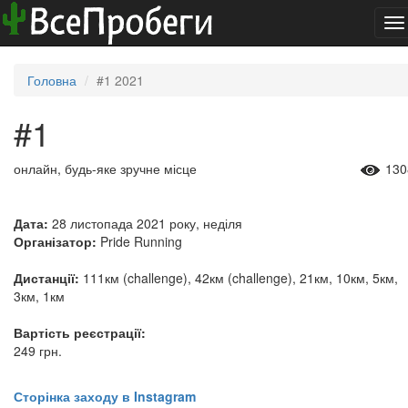
To
na
Головна
#1 2021
#1
онлайн, будь-яке зручне місце
130
Дата:
28 листопада 2021 року, неділя
Організатор:
Pride Running
Дистанції:
111км (challenge), 42км (challenge), 21км, 10км, 5км,
3км, 1км
Вартість реєстрації:
249 грн.
Сторінка заходу в Instagram