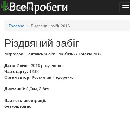
ВсеПробеги
To
na
Головна
Різдвяний забіг 2016
Різдвяний забіг
Миргород, Полтавська обл., пам’ятник Гоголю М.В.
Дата:
7 січня 2016 року, четвер
Час старту:
12:00
Організатор:
Костянтин Федоренко
Дистанції:
6,6км, 3,8км
Вартість реєстрації:
безкоштовно