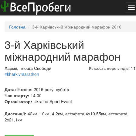
To
na
Головна
3-й Харківський міжнародний марафон 2016
3-й Харківський
міжнародний марафон
Харків, площа Свободи
Кількість переглядів: 1
#kharkivmarathon
Дата:
9 квітня 2016 року, субота
Час старту:
14:00
Організатор:
Ukraine Sport Event
Дистанції:
42км, 10км, 4,2км, естафета 4х10,55км, естафета
2х21,1км