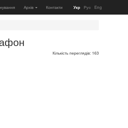
нування
Архів
Контакти
Укр
Рус
Eng
рафон
Кількість переглядів: 163