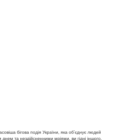
асовіша бігова подія України, яка об’єднує людей
 днем та нездійсненними мріями, ви гідні іншого,