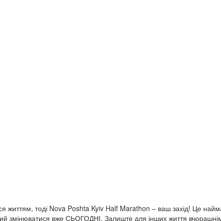
я життям, тоді Nova Poshta Kyiv Half Marathon – ваш захід! Це найм
отовий змінюватися вже СЬОГОДНІ. Залиште для інших життя вчорашнім