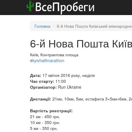
Головна
6-й Нова Пошта Київський міжнародн
6-й Нова Пошта Киї
Київ, Контрактова площа
#kyivhalfmarathon
Дата:
17 квітня 2016 року, неділя
Час старту:
11:00
Організатор:
Run Ukraine
Дистанції:
21км, 10км, 5км, естафета 3×5км+6км, 2км
Вартість реєстрації:
21 км - 450 грн.
10 км - 350 грн.
5 км - 350 грн.