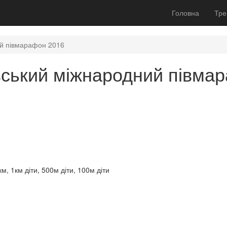
Головна
Тре
ий півмарафон 2016
вський міжнародний півма
, 1км діти, 500м діти, 100м діти