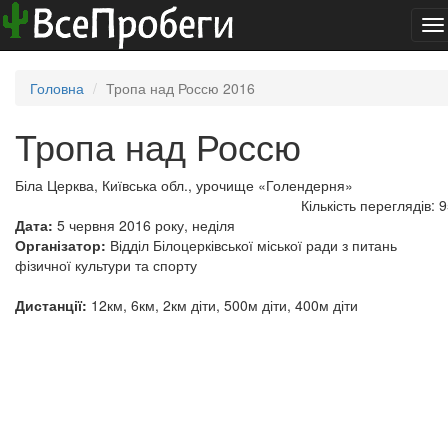
To
na
Головна
Тропа над Россю 2016
Тропа над Россю
Біла Церква, Київська обл., урочище «Голендерня»
Кількість переглядів: 
Дата:
5 червня 2016 року, неділя
Організатор:
Відділ Білоцерківської міської ради з питань
фізичної культури та спорту
Дистанції:
12км, 6км, 2км діти, 500м діти, 400м діти