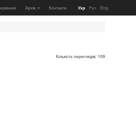
нування
Архів
Контакти
Укр
Рус
Eng
Кількість переглядів: 109