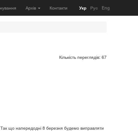
нування
Архів
Контакти
Укр
Рус
Eng
Кількість переглядів: 67
а) Так що напередодні 8 березня будемо виправляти