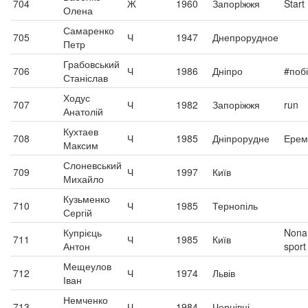
704
Ж
1960
Запорiжжя
Start
Олена
Самаренко
705
Ч
1947
Днепрорудное
Петр
Грабовський
706
Ч
1986
Дніпро
#побі
Станіслав
Ходус
707
Ч
1982
Запоріжжя
run
Анатолій
Кухтаев
708
Ч
1985
Дніпрорудне
Ерем
Максим
Слоневський
709
Ч
1997
Київ
Михайло
Кузьменко
710
Ч
1985
Тернопіль
Сергій
Купрієць
Non
711
Ч
1985
Київ
Антон
sport
Мещеулов
712
Ч
1974
Львів
Іван
Немченко
713
Ч
1984
Чернівці