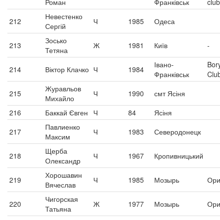
Роман
Франківськ
club
Невестенко
212
Ч
1985
Одеса
Сергій
Зосько
213
Ж
1981
Київ
-
Тетяна
Івано-
Bor
214
Віктор Клачко
Ч
1984
Франківськ
Clu
Журавльов
215
Ч
1990
смт Ясіня
Михайло
216
Баккай Євген
Ч
84
Ясіня
Павлиенко
217
Ч
1983
Северодонецк
Максим
Щерба
218
Ч
1967
Кропивницький
Олександр
Хорошавин
219
Ч
1985
Мозырь
Ори
Вячеслав
Чигорская
220
Ж
1977
Мозырь
Ори
Татьяна