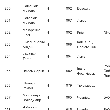
Саманюк
250
Ч
1992
Ворохта
Микола
Соколюк
251
Ч
1987
Львов
Микола
Макаренко
252
Ч
1992
Київ
NP
Олег
Омельянович
Кам"янець-
253
Ч
1986
Андрій
Подільський
Zavaliak
254
Ч
1994
Львів
Taras
Iro
Івано-
255
Чмель Сергій
Ч
1982
Cad
Франківськ
Run
Штангрет
256
Ч
1979
Трускавець
Роман
Максимчук
257
Ч
1985
Чернівці
БАХ
Володимир
Чобанюк
258
Ч
1985
Чернівці
БАХ