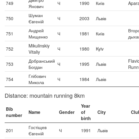
Дмитро
749
Ч
1990
Київ
Apara
Янович
Шуман
750
Ч
2003
Львів
Євгеній
Андрей
Втор
751
Ч
1981
Київ
Мищенко
дыха
Mikulinskiy
752
Ч
1980
Kyiv
Vitaliy
Добранський
Flavi
753
Ч
1995
Львів
Богдан
Runn
Глібович
754
Ч
1984
Львів
Микола
Distance: mountain running 8km
Year
Bib
Name
Gender
of
City
Clu
number
birth
Гостіщев
201
Ч
1991
Львів
Євгеній