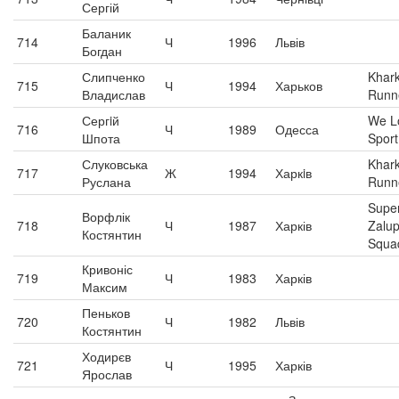
Сергій
Баланик
714
Ч
1996
Львів
Богдан
Слипченко
Khar
715
Ч
1994
Харьков
Владислав
Runn
Сергiй
We L
716
Ч
1989
Одесса
Шпота
Sport
Слуковська
Khar
717
Ж
1994
Харкiв
Руслана
Runn
Supe
Ворфлік
718
Ч
1987
Харків
Zalup
Костянтин
Squa
Кривоніс
719
Ч
1983
Харків
Максим
Пеньков
720
Ч
1982
Львів
Костянтин
Ходирєв
721
Ч
1995
Харків
Ярослав