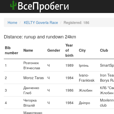
Home
KELTY Goverla Race
Registered: 186
Distance: runup and rundown 24km
Year
Bib
Name
Gender
of
City
Club
number
birth
Розгонюк
1
Ч
1989
Ірпінь
SmartSp
В‘ячеслав
Ivano-
Iron Te
2
Moroz Taras
Ч
1984
Frankivsk
Borys R
Данченко
КЛБ "Св
3
Ч
1986
Жлобин
Глеб
Жлобин
Чегорка
Movlenn
4
Ч
1984
Дніпро
Віталій
club
Мамотенко