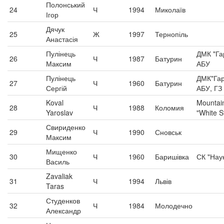
Полонський
24
Ч
1994
Миколаїв
Ігор
Дячук
25
Ж
1997
Тернопіль
Анастасія
Пулінець
ДМК "Га
26
Ч
1987
Батурин
Максим
АБУ
Пулінець
ДМК"Гар
27
Ч
1960
Батурин
Сергій
АБУ, ГЗ 
Koval
Mountain
28
Ч
1988
Коломия
Yaroslav
"White S
Свириденко
29
Ч
1990
Сновськ
Максим
Мищенко
30
Ч
1960
Баришівка
СК "Нау
Василь
Zavaliak
31
Ч
1994
Львів
Taras
Студенков
32
Ч
1984
Молодечно
Александр