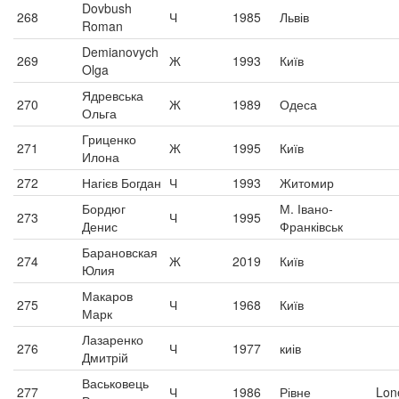
Dovbush
268
Ч
1985
Львів
Roman
Demianovych
269
Ж
1993
Київ
Olga
Ядревська
270
Ж
1989
Одеса
Ольга
Гриценко
271
Ж
1995
Київ
Илона
272
Нагієв Богдан
Ч
1993
Житомир
Бордюг
М. Івано-
273
Ч
1995
Денис
Франківськ
Барановская
274
Ж
2019
Київ
Юлия
Макаров
275
Ч
1968
Київ
Марк
Лазаренко
276
Ч
1977
киів
Дмитрій
Васьковець
277
Ч
1986
Рівне
Lon