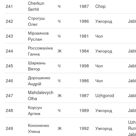
Cherkun
241
Ч
1987
Chop
Serhii
Строгуш
242
Ч
1986
Ужгород
Jabi
Олег
Мірзаянов
243
Ч
1981
Чоп
Руслан
Россомахіна
244
Ж
1984
Ужгород
Jabi
Ганна
Шаркань
245
Ч
1998
Чоп
Jabi
Віктор
Дорошенко
246
Ч
1986
Чоп
Jabi
Андрій
Mahdalevych
247
Ж
1987
Uzhgorod
Jabi
Olha
Корсун
248
Ч
1989
Ужгород
Jabi
Артем
Uzh
Кононенко
249
Ж
1992
Ужгород
Run
Уляна
Jab