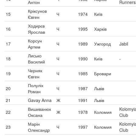
Антон
Runners
Кріксунов
15
Ч
1974
Київ
Євген
Ходирєв
16
Ч
1995
Харків
Ярослав
Корсун
17
Ч
1989
Ужгород
Jabil
Артем
Лисько
18
Ч
1990
Київ
-
Василий
Черняк
19
Ч
1985
Бровари
Євген
Полуліх
20
Ч
1987
Львів
Роман
21
Gavay Anna
Ж
1991
Львів
Вишиванюк
Kolomyi
22
Ж
1978
Коломия
Оксана
Club
Марін
Kolomyi
23
Ч
1997
Коломия
Олександр
Club