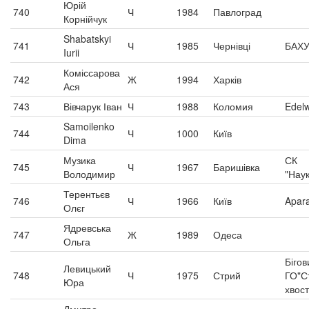
Юрій
740
Ч
1984
Павлоград
Корнійчук
Shabatskyi
741
Ч
1985
Чернівці
БАХУ
Iurii
Коміссарова
742
Ж
1994
Харків
Ася
743
Вівчарук Іван
Ч
1988
Коломия
Edelw
Samoilenko
744
Ч
1000
Київ
Dima
Музика
СК
745
Ч
1967
Баришівка
Володимир
"Нау
Терентьєв
746
Ч
1966
Київ
Apara
Олєг
Ядревська
747
Ж
1989
Одеса
Ольга
Бігов
Левицький
748
Ч
1975
Стрий
ГО"С
Юра
хвост