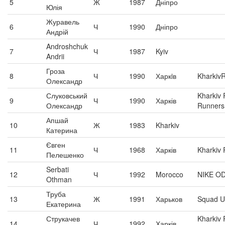
5
Ж
1987
Дніпро
Юлія
Журавель
6
Ч
1990
Дніпро
Андрій
Androshchuk
7
Ч
1987
Kyiv
Andrii
Гроза
8
Ч
1990
Харкiв
Kharkiv
Олександр
Слуковський
Kharkiv
9
Ч
1990
Харків
Олександр
Runners
Апшай
10
Ж
1983
Kharkiv
Катерина
Євген
11
Ч
1968
Харків
Kharkiv
Пелешенко
Serbati
12
Ч
1992
Morocco
NIKE O
Othman
Труба
13
Ж
1991
Харьков
Squad U
Екатерина
Струкачев
Kharkiv
14
Ч
1992
Харків