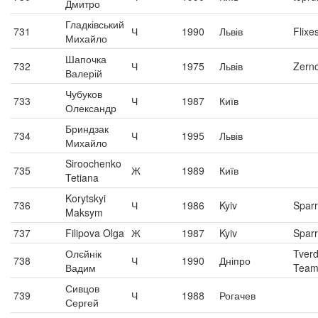
Дмитро
Гладківський
731
Ч
1990
Львів
Flixe
Михайло
Шапочка
732
Ч
1975
Львів
Zerno
Валерій
Чубуков
733
Ч
1987
Київ
Олександр
Бриндзак
734
Ч
1995
Львів
Михайло
Siroochenko
735
Ж
1989
Київ
Tetiana
Korytskyi
736
Ч
1986
Kyiv
Spar
Maksym
737
Filipova Olga
Ж
1987
Kyiv
Spar
Олєйнік
Tver
738
Ч
1990
Дніпро
Вадим
Tea
Сивцов
739
Ч
1988
Рогачев
Сергей