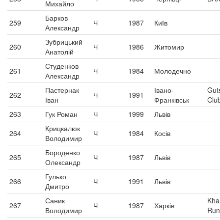
Михайло
Барков
259
Ч
1987
Київ
Александр
Зубрицький
260
Ч
1986
Житомир
Анатолій
Студенков
261
Ч
1984
Молодечно
Александр
Пастернак
Івано-
Gut
262
Ч
1991
Іван
Франківськ
Clu
263
Гук Роман
Ч
1999
Львів
Крицкалюк
264
Ч
1984
Косів
Володимир
Бороденко
265
Ч
1987
Львів
Олександр
Гулько
266
Ч
1991
Львів
Дмитро
Саник
Kha
267
Ч
1987
Харків
Володимир
Run