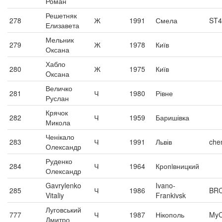
Роман
Решетняк
278
Ж
1991
Смела
ST4
Елизавета
Мельник
279
Ж
1978
Київ
Оксана
Хабло
280
Ж
1975
Київ
Oксана
Величко
281
Ч
1980
Рівне
Руслан
Крячок
282
Ч
1959
Баришівка
Микола
Ченікало
283
Ч
1991
Львів
chen
Олександр
Руденко
284
Ч
1964
Кропiвницкий
Олександр
Gavrylenko
Ivano-
285
Ч
1986
BR
Vitaliy
Frankivsk
Луговський
777
Ч
1987
Нікополь
MyC
Дмитро