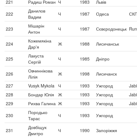
221
Радиш Роман
Ч
1983
Львів
Данилов
222
Ч
1987
Одеса
СКП
Вадим
Мішарін
223
Ч
1987
Сєвєродонецьк
Run
Антон
Кожемякіна
224
Ж
1988
Лисичанськ
Дар'я
Лакуста
225
Ч
1985
Дніпро
Сергій
Овчиннікова
226
Ж
1998
Лисичанск
Лілія
227
Vusyk Mykola
Ч
1993
Ужгород
Jabi
228
Бондар Юлія
Ж
1993
Ужгород
Jabi
229
Рихва Галина
Ж
1993
Ужгород
Jabi
Породько
230
Ч
1993
Ужгород
Тарас
Довбіщук
231
Ч
1990
Запоріжжя
Дмитро