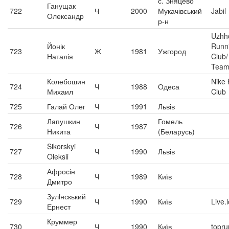
с. Зняцево
Ганущак
722
Ч
2000
Мукачівський
Jabil
Олександр
р-н
Uzhh
Йонік
Runn
723
Ж
1981
Ужгород
Наталія
Club/
Tea
Колебошин
Nike
724
Ч
1988
Одеса
Михаил
Club
725
Галай Олег
Ч
1991
Львів
Лапушкин
Гомель
726
Ч
1987
Никита
(Беларусь)
Sikorskyi
727
Ч
1990
Львів
Oleksii
Афросін
728
Ч
1989
Київ
Дмитро
Зулiнскький
729
Ч
1990
Київ
Live.
Ернест
Круммер
730
Ч
1990
Київ
topru