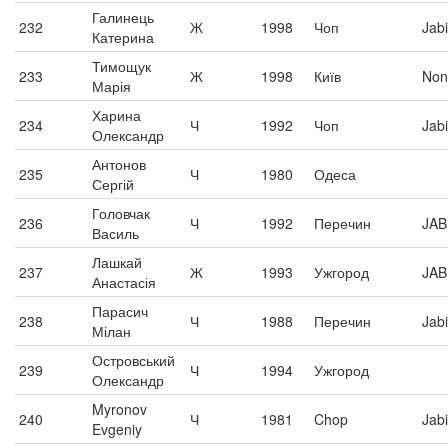
Галинець
232
Ж
1998
Чоп
Jabi
Катерина
Тимощук
233
Ж
1998
Київ
Non
Марія
Харина
234
Ч
1992
Чоп
Jabi
Олександр
Антонов
235
Ч
1980
Одеса
Сергій
Головчак
236
Ч
1992
Перечин
JAB
Василь
Лашкай
237
Ж
1993
Ужгород
JAB
Анастасія
Парасич
238
Ч
1988
Перечин
Jabi
Мілан
Островський
239
Ч
1994
Ужгород
Олександр
Myronov
240
Ч
1981
Chop
Jabi
Evgeniy