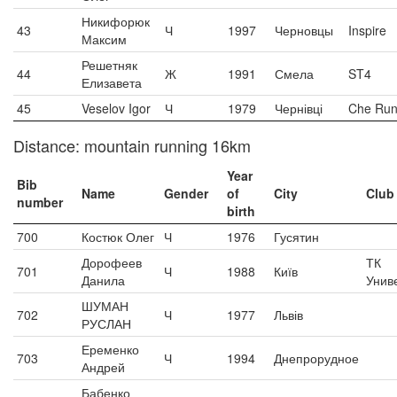
Никифорюк
43
Ч
1997
Черновцы
Inspire
Максим
Решетняк
44
Ж
1991
Смела
ST4
Елизавета
45
Veselov Igor
Ч
1979
Чернівці
Che Run
Distance: mountain running 16km
Year
Bib
Name
Gender
of
City
Club
number
birth
700
Костюк Олег
Ч
1976
Гусятин
Дорофеев
ТК
701
Ч
1988
Київ
Данила
Унив
ШУМАН
702
Ч
1977
Львів
РУСЛАН
Еременко
703
Ч
1994
Днепрорудное
Андрей
Бабенко