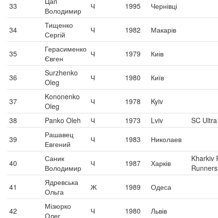
Цап
33
Ч
1995
Чернівці
Володимир
Тищенко
34
Ч
1982
Макарів
Сергій
Герасименко
35
Ч
1979
Киів
Євген
Surzhenko
36
Ч
1980
Київ
Oleg
Kononenko
37
Ч
1978
Kyiv
Oleg
38
Panko Oleh
Ч
1973
Lviv
SC Ultra
Рашавец
39
Ч
1983
Николаев
Евгений
Саник
Kharkiv
40
Ч
1987
Харків
Володимир
Runners
Ядревська
41
Ж
1989
Одеса
Ольга
Мізюрко
42
Ч
1980
Львів
Олег