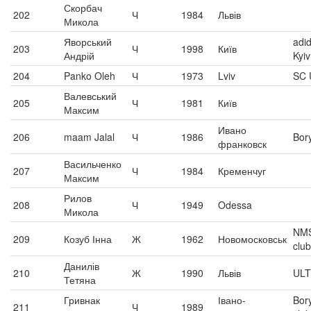
Скорбач
202
Ч
1984
Львів
Микола
Яворський
adi
203
Ч
1998
Київ
Андрій
Kyiv
204
Panko Oleh
Ч
1973
Lviv
SC U
Валевський
205
Ч
1981
Київ
Максим
Ивано
206
maam Jalal
Ч
1986
Bor
франковск
Васильченко
207
Ч
1984
Кременчуг
Максим
Рилов
208
Ч
1949
Odessa
Микола
NMS
209
Козуб Інна
Ж
1962
Новомосковськ
club
Данилів
210
Ж
1990
Львів
UL
Тетяна
Гривнак
Івано-
Bor
211
Ч
1989